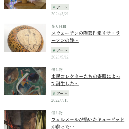
アート
2024/3/21
花人日和
スウェーデンの陶芸作家リサ・ラ
ーソンの静…
アート
2023/5/12
催し物
市民コレクターたちの寄贈によっ
て誕生した…
アート
2022/7/15
催し物
フェルメールが描いたキューピッド
が蘇った…