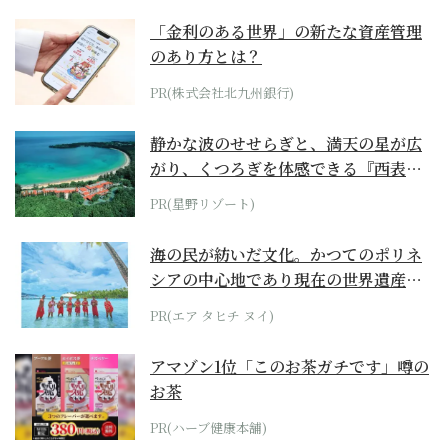
「金利のある世界」の新たな資産管理
のあり方とは？
PR(株式会社北九州銀行)
静かな波のせせらぎと、満天の星が広
がり、くつろぎを体感できる『西表島
ホテル by...
PR(星野リゾート)
海の民が紡いだ文化。かつてのポリネ
シアの中心地であり現在の世界遺産か
らみえてくる...
PR(エア タヒチ ヌイ)
アマゾン1位「このお茶ガチです」噂の
お茶
PR(ハーブ健康本舗)