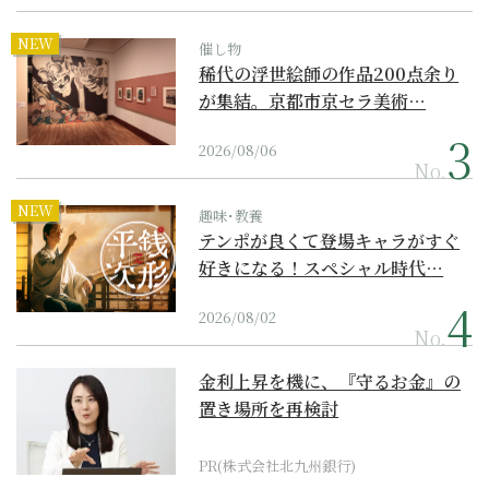
NEW
催し物
稀代の浮世絵師の作品200点余り
が集結。京都市京セラ美術…
2026/08/06
No.
NEW
趣味･教養
テンポが良くて登場キャラがすぐ
好きになる！スペシャル時代…
2026/08/02
No.
金利上昇を機に、『守るお金』の
置き場所を再検討
PR(株式会社北九州銀行)