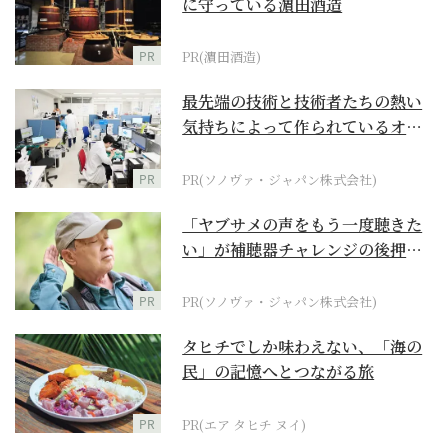
に守っている濵田酒造
PR
PR(濵田酒造)
最先端の技術と技術者たちの熱い
気持ちによって作られているオー
ダーメイド補聴器
PR
PR(ソノヴァ・ジャパン株式会社)
「ヤブサメの声をもう一度聴きた
い」が補聴器チャレンジの後押し
に
PR
PR(ソノヴァ・ジャパン株式会社)
タヒチでしか味わえない、「海の
民」の記憶へとつながる旅
PR
PR(エア タヒチ ヌイ)