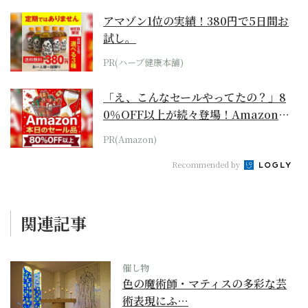
アマゾン1位の実績！380円で5日間お
試し。
PR(ハーブ健康本舗)
「え、こんなセールやってたの？」8
0％OFF以上が続々登場！Amazonの
本気が...
PR(Amazon)
Recommended by
関連記事
催し物
色の魔術師・マティスの多彩な芸
術表現にふ…