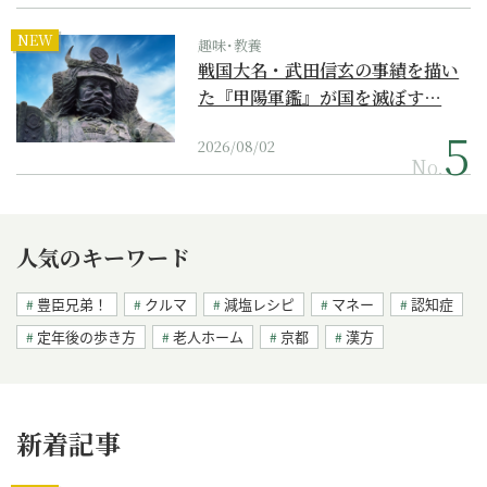
NEW
趣味･教養
戦国大名・武田信玄の事績を描い
た『甲陽軍鑑』が国を滅ぼす…
2026/08/02
No.
人気のキーワード
豊臣兄弟！
クルマ
減塩レシピ
マネー
認知症
定年後の歩き方
老人ホーム
京都
漢方
新着記事