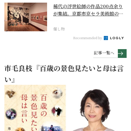
稀代の浮世絵師の作品200点余り
が集結。京都市京セラ美術館の
「浮世絵スーパークリ...
催し物
Recommended by
記事一覧へ
市毛良枝『百歳の景色見たいと母は言
い』