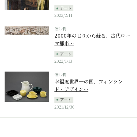
アート
2022/2/11
催し物
2000年の眠りから蘇る、古代ロー
マ都市…
アート
2022/1/13
催し物
幸福度世界一の国、フィンラン
ド・デザイン…
アート
2021/12/30