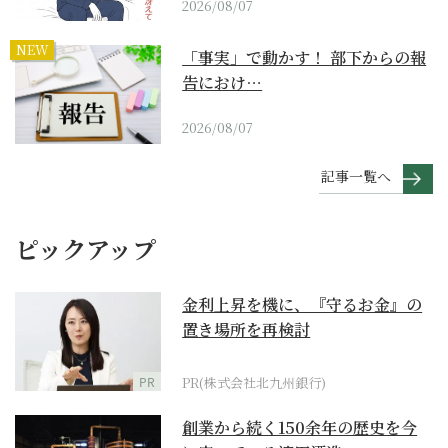
2026/08/07
NEW
「事実」で動かす！ 部下からの報
告におけ…
2026/08/07
記事一覧へ
ピックアップ
金利上昇を機に、『守るお金』の
置き場所を再検討
PR
PR(株式会社北九州銀行)
創業から続く150余年の歴史を今