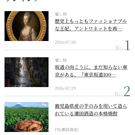
催し物
歴史上もっともファッショナブル
な王妃、アントワネットを再…
2026/07/30
No.
催し物
坂道の向こうに、まだ知らない東
京がある。『東京坂道100…
2026/07/29
No.
鹿児島県産の芋のみを用いて造ら
れている濵田酒造の本格焼酎
PR(濵田酒造)