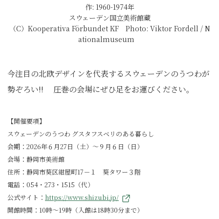
作: 1960-1974年
スウェーデン国立美術館蔵
（C）Kooperativa Förbundet KF Photo: Viktor Fordell / N
ationalmuseum
今注目の北欧デザインを代表するスウェーデンのうつわが
勢ぞろい!! 圧巻の会場にぜひ足をお運びください。
【開催要項】
スウェーデンのうつわ グスタフスベリのある暮らし
会期：2026年６月27日（土）～９月６日（日）
会場：静岡市美術館
住所：静岡市葵区紺屋町17－１ 葵タワー３階
電話：054・273・1515（代）
公式サイト：
https://www.shizubi.jp/
開館時間：10時～19時（入館は18時30分まで）