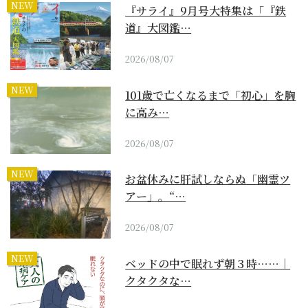
NEW
『サライ』9月号大特集は「『鉄
道』大図鑑…
2026/08/07
NEW
101歳で亡くなるまで「初心」を胸
に高み…
2026/08/07
NEW
お盆休みに肝試しならぬ「幽霊ツ
アー」。“…
2026/08/07
NEW
ベッドの中で眠れず朝３時……｜
クタクタな…