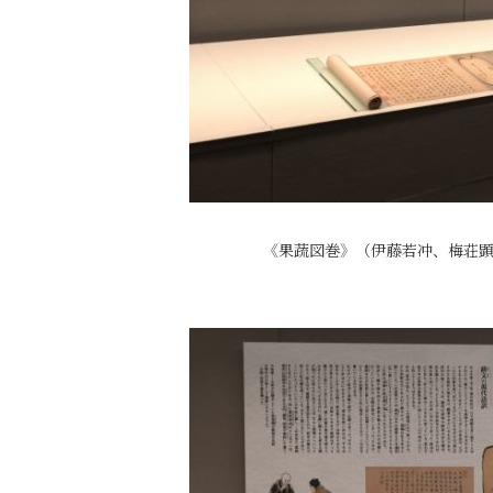
《果蔬図巻》（伊藤若冲、梅荘顕