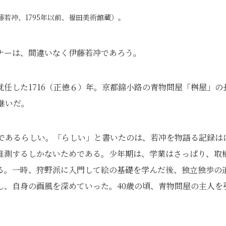
若冲、1795年以前、福田美術館蔵）。
ナーは、間違いなく伊藤若冲であろう。
任した1716（正徳６）年。京都錦小路の青物問屋「桝屋」の
継いだ。
半であるらしい。「らしい」と書いたのは、若冲を物語る記録は
推測するしかないためである。少年期は、学業はさっぱり、取
る。一時、狩野派に入門して絵の基礎を学んだ後、独立独歩の
し、自身の画風を深めていった。40歳の頃、青物問屋の主人を