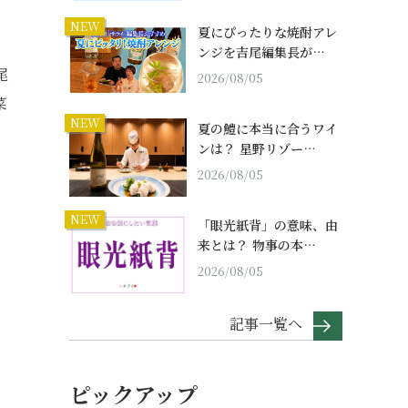
。
NEW
夏にぴったりな焼酎アレ
ンジを吉尾編集長が…
尾
2026/08/05
菜
NEW
夏の鱧に本当に合うワイ
ンは？ 星野リゾー…
2026/08/05
NEW
「眼光紙背」の意味、由
来とは？ 物事の本…
2026/08/05
記事一覧へ
ピックアップ