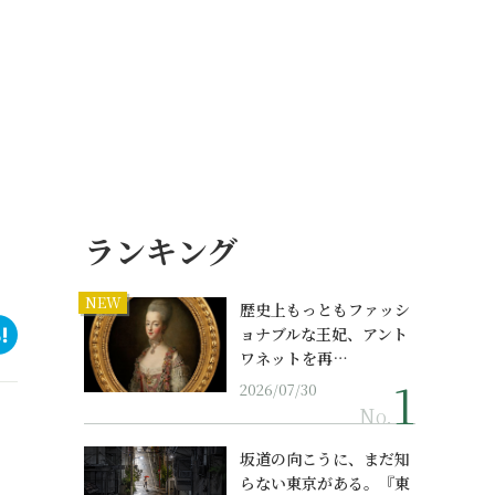
ランキング
NEW
歴史上もっともファッシ
ョナブルな王妃、アント
ワネットを再…
2026/07/30
No.
坂道の向こうに、まだ知
らない東京がある。『東