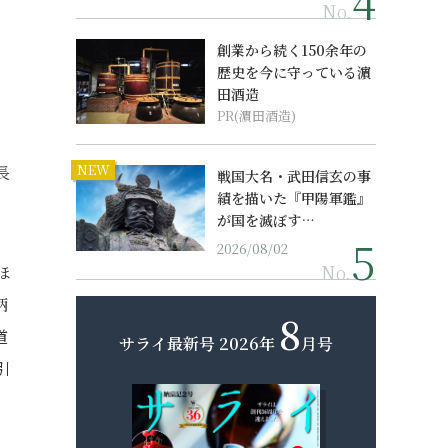
No.
創業から続く150余年の
歴史を今に守っている濵
田酒造
PR(濵田酒造)
NEW
長
戦国大名・武田信玄の事
績を描いた『甲陽軍鑑』
が国を滅ぼす…
2026/08/02
No.
ほ
柄
8
道
サライ最新号
2026年
月号
引