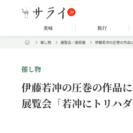
美味
旅行
催し物
展覧会／美術展
伊藤若冲の圧巻の作品
催し物
伊藤若冲の圧巻の作品に
展覧会「若冲にトリハダ
Loaded
:
/
Unmute
7.94%