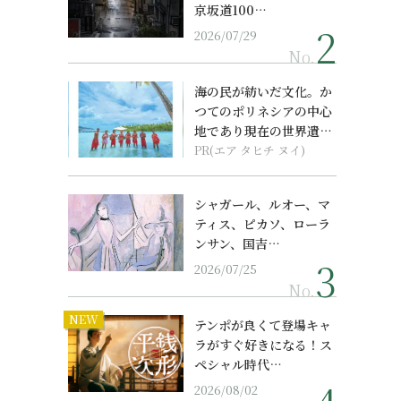
京坂道100…
2026/07/29
No.
海の民が紡いだ文化。か
つてのポリネシアの中心
地であり現在の世界遺産
からみえてくる...
PR(エア タヒチ ヌイ)
シャガール、ルオー、マ
ティス、ピカソ、ローラ
ンサン、国吉…
2026/07/25
No.
NEW
テンポが良くて登場キャ
ラがすぐ好きになる！ス
ペシャル時代…
2026/08/02