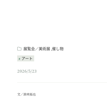
展覧会／美術展
催し物
アート
2026/5/23
文／鈴木拓也