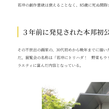
若冲の創作意欲は衰えることなく、85歳に死ぬ間際
３年前に発見された本邦初
その不世出の画家の、30代初めから晩年までに描
だ。展覧会の名称は「若冲にトリハダ！ 野菜もウ
ラエティに富んだ内容となっている。