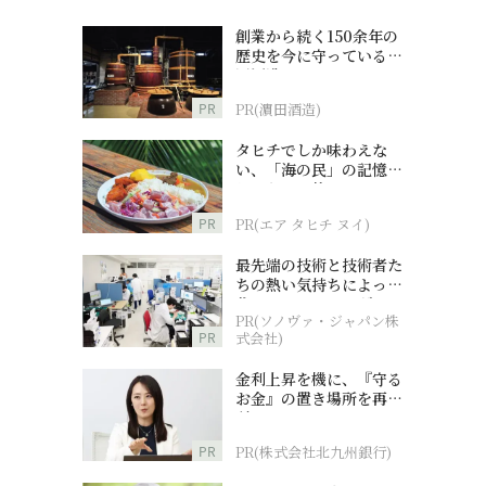
創業から続く150余年の
歴史を今に守っている濵
田酒造
PR
PR(濵田酒造)
タヒチでしか味わえな
い、「海の民」の記憶へ
とつながる旅
PR
PR(エア タヒチ ヌイ)
最先端の技術と技術者た
ちの熱い気持ちによって
作られているオーダーメ
PR(ソノヴァ・ジャパン株
イド補聴器
PR
式会社)
金利上昇を機に、『守る
お金』の置き場所を再検
討
PR
PR(株式会社北九州銀行)