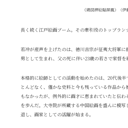
《鶏図押絵貼屏風》（伊藤
長く続く江戸絵画ブーム。その牽引役のトップラン
若冲が産声を上げたのは、徳川吉宗が征夷大将軍に就
男として生まれ、父の死に伴い23歳の若さで家督を
本格的に絵師としての活動を始めたのは、20代後
とんどなく、僅かな史料と今も残っている作品から
もなかったが、例外的に画才に恵まれていたと伝わ
を歩んだ。大寺院が所蔵する中国絵画を盛んに模写
退し、画家としての活躍が始まる。