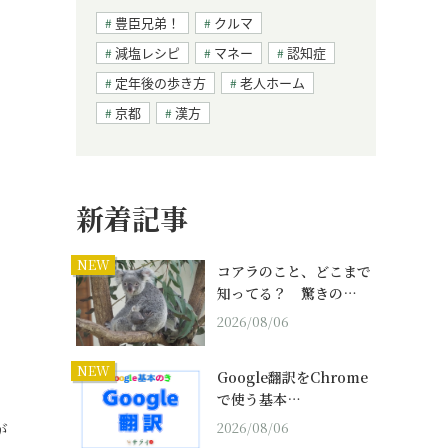
豊臣兄弟！
クルマ
減塩レシピ
マネー
認知症
定年後の歩き方
老人ホーム
京都
漢方
新着記事
NEW
コアラのこと、どこまで
知ってる？ 驚きの…
2026/08/06
NEW
Google翻訳をChrome
で使う基本…
が
2026/08/06