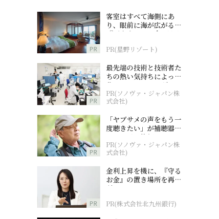
客室はすべて海側にあ
り、眼前に海が広がる
『西表島ホテル by 星野
リゾート』
PR
PR(星野リゾート)
最先端の技術と技術者た
ちの熱い気持ちによって
作られているオーダーメ
PR(ソノヴァ・ジャパン株
イド補聴器
PR
式会社)
「ヤブサメの声をもう一
度聴きたい」が補聴器チ
ャレンジの後押しに
PR(ソノヴァ・ジャパン株
PR
式会社)
金利上昇を機に、『守る
お金』の置き場所を再検
討
PR
PR(株式会社北九州銀行)