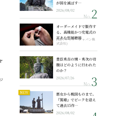
が国を滅ぼす…
2026/08/02
No.
オーダーメイドで製作す
る、高機能かつ充電式の
耳あな型補聴器
PR(ソノヴァ・ジャパン株
式会社)
ャ
豊臣秀吉の甥・秀次の切
腹はどのように行われた
のか？
2026/07/26
ジ
No.
NEW
悪女から戦国ものまで。
『篤姫』でピークを迎え
て過去15作…
2026/08/02