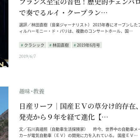
フランス至宝の音色！歴史的チェンバ
で奏でるルイ・クープラン…
選評／林田直樹（音楽ジャーナリスト） 2015年春にオープンした
ィルハーモニー・ド・パリは、複数のコンサートホール、国…
クラシック
林田直樹
2019年6月号
2019/6/7
趣味･教養
日産リーフ｜国産ＥＶの草分け的存在
発売から９年を経て進化【…
文／石川真禧照（自動車生活探険家） 昨今、世界中の自動車メ
カーが電気自動車（ＥＶ）の開発に力を入れている。 国産ＥＶ…