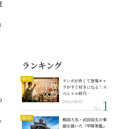
覚
域
…
ランキング
NEW
テンポが良くて登場キャ
ラがすぐ好きになる！ス
ペシャル時代…
つ
2026/08/02
No.
NEW
戦国大名・武田信玄の事
来
績を描いた『甲陽軍鑑』