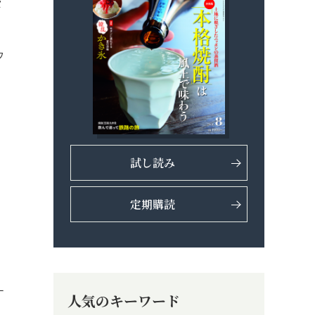
ロ
フ
試し読み
定期購読
、
ー
人気のキーワード