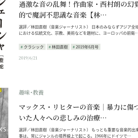
過激な音の乱舞！作曲家・西村朗の幻
的で魔訶不思議な音楽【林…
選評／林田直樹（音楽ジャーナリスト） 日本のみならずアジア全
における伝統文化、宗教、美術などを題材に、ヨーロッパの前衛
クラシック
林田直樹
2019年6月号
2019/6/21
趣味･教養
マックス・リヒターの音楽｜暴力に傷
いた人々への悲しみの治療…
選評／林田直樹（音楽ジャーナリスト） もっとも重要な音楽的出
事は、常にジャンルの境界線上で起こる。1966年にドイツで…