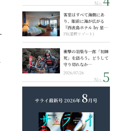
No.
客室はすべて海側にあ
り、眼前に海が広がる
『西表島ホテル by 星野
ナ
リゾート』
PR(星野リゾート)
衝撃の羽柴与一郎「初陣
死」を語ろう。どうして
…
守り切れなか…
2026/07/26
No.
8
サライ最新号
2026年
月号