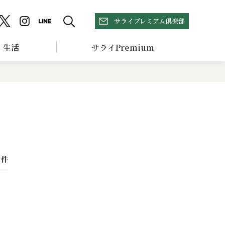
サライプレミアム倶楽部
生活
サライPremium
件