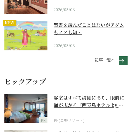
2026/08/06
NEW
聖書を読んだことはないがアダム
もノアも知…
2026/08/06
記事一覧へ
ピックアップ
客室はすべて海側にあり、眼前に
海が広がる『西表島ホテル by 星
野リゾート』
PR
PR(星野リゾート)