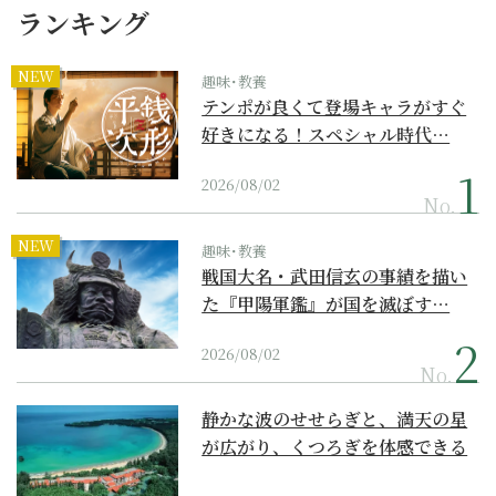
ランキング
NEW
趣味･教養
テンポが良くて登場キャラがすぐ
好きになる！スペシャル時代…
2026/08/02
No.
NEW
趣味･教養
戦国大名・武田信玄の事績を描い
た『甲陽軍鑑』が国を滅ぼす…
2026/08/02
No.
静かな波のせせらぎと、満天の星
が広がり、くつろぎを体感できる
『西表島ホテル by...