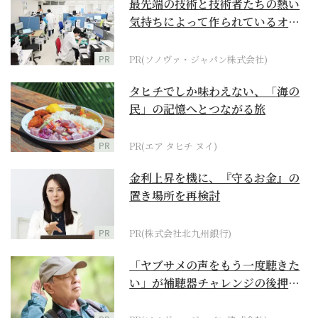
最先端の技術と技術者たちの熱い
気持ちによって作られているオー
ダーメイド補聴器
PR
PR(ソノヴァ・ジャパン株式会社)
タヒチでしか味わえない、「海の
民」の記憶へとつながる旅
PR
PR(エア タヒチ ヌイ)
金利上昇を機に、『守るお金』の
置き場所を再検討
PR
PR(株式会社北九州銀行)
「ヤブサメの声をもう一度聴きた
い」が補聴器チャレンジの後押し
に