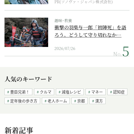
PR(ソノヴァ・ジャパン株式会社)
趣味･教養
衝撃の羽柴与一郎「初陣死」を語
ろう。どうして守り切れなか…
2026/07/26
No.
人気のキーワード
豊臣兄弟！
クルマ
減塩レシピ
マネー
認知症
定年後の歩き方
老人ホーム
京都
漢方
新着記事