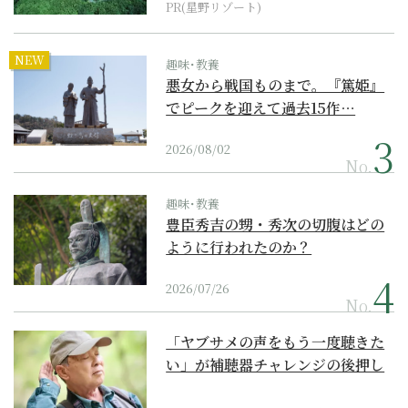
PR(星野リゾート)
NEW
趣味･教養
悪女から戦国ものまで。『篤姫』
でピークを迎えて過去15作…
2026/08/02
No.
趣味･教養
豊臣秀吉の甥・秀次の切腹はどの
ように行われたのか？
2026/07/26
No.
「ヤブサメの声をもう一度聴きた
い」が補聴器チャレンジの後押し
に