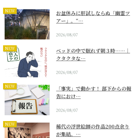
NEW
お盆休みに肝試しならぬ「幽霊ツ
アー」。“…
2026/08/07
NEW
ベッドの中で眠れず朝３時……｜
クタクタな…
2026/08/07
NEW
「事実」で動かす！ 部下からの報
告におけ…
2026/08/07
NEW
稀代の浮世絵師の作品200点余り
が集結。…