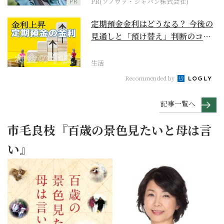
PR
PR(ソノヴァ・ジャパン株式会社)
定期預金金利はどうなる？ 今後の
見通しと「預け替え」判断のコツ
【お金の学校】
生活
Recommended by
記事一覧へ
市毛良枝『百歳の景色見たいと母は言
い』