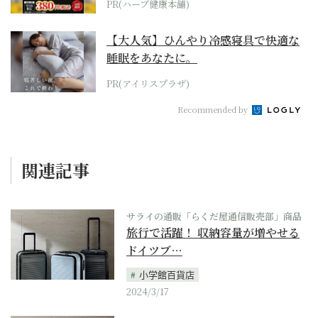
PR(ハーブ健康本舗)
【大人気】ひんやり冷感寝具で快適な
睡眠をあなたに。
PR(アイリスプラザ)
Recommended by
関連記事
サライの通販「らくだ屋通信販売部」商品
旅行で活躍！ 収納容量が増やせる
ドイツブ…
小学館百貨店
2024/3/17