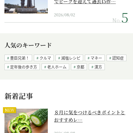
でピークを迎えて過去15作…
2026/08/02
No.
人気のキーワード
豊臣兄弟！
クルマ
減塩レシピ
マネー
認知症
定年後の歩き方
老人ホーム
京都
漢方
新着記事
NEW
８月に気をつけるべきポイントと
おすすめレ…