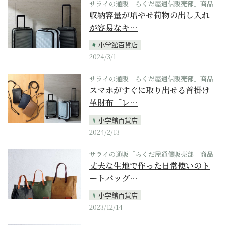
サライの通販「らくだ屋通信販売部」商品
収納容量が増やせ荷物の出し入れ
が容易なキ…
小学館百貨店
2024/3/1
サライの通販「らくだ屋通信販売部」商品
スマホがすぐに取り出せる首掛け
革財布「レ…
小学館百貨店
2024/2/13
サライの通販「らくだ屋通信販売部」商品
丈夫な生地で作った日常使いのト
ートバッグ…
小学館百貨店
2023/12/14