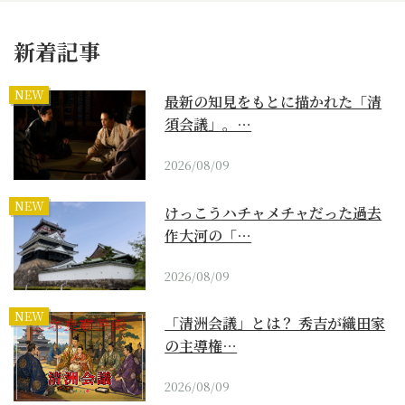
新着記事
NEW
最新の知見をもとに描かれた「清
須会議」。…
2026/08/09
NEW
けっこうハチャメチャだった過去
作大河の「…
2026/08/09
NEW
「清洲会議」とは？ 秀吉が織田家
の主導権…
2026/08/09