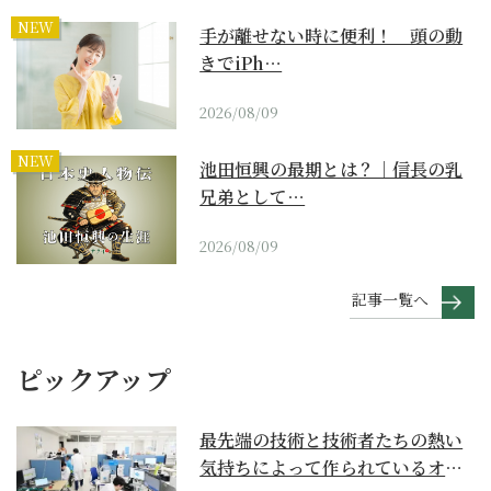
NEW
手が離せない時に便利！ 頭の動
きでiPh…
2026/08/09
NEW
池田恒興の最期とは？｜信長の乳
兄弟として…
2026/08/09
記事一覧へ
ピックアップ
最先端の技術と技術者たちの熱い
気持ちによって作られているオー