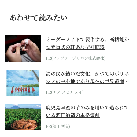
あわせて読みたい
オーダーメイドで製作する、高機能か
つ充電式の耳あな型補聴器
PR(ソノヴァ・ジャパン株式会社)
海の民が紡いだ文化。かつてのポリネ
シアの中心地であり現在の世界遺産か
らみえてくる...
PR(エア タヒチ ヌイ)
鹿児島県産の芋のみを用いて造られて
いる濵田酒造の本格焼酎
PR(濵田酒造)