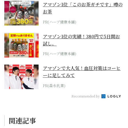
アマゾン1位「このお茶ガチです」噂の
お茶
PR(ハーブ健康本舗)
アマゾン1位の実績！380円で5日間お
試し。
PR(ハーブ健康本舗)
アマゾンで大人気！血圧対策はコーヒ
ーに足してみて
PR(森永乳業)
Recommended by
関連記事