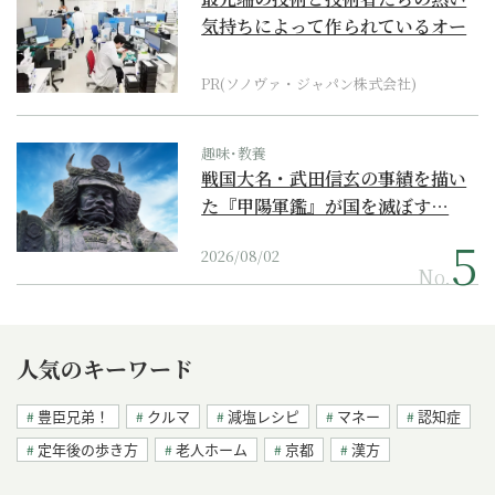
気持ちによって作られているオー
ダーメイド補聴器
PR(ソノヴァ・ジャパン株式会社)
趣味･教養
戦国大名・武田信玄の事績を描い
た『甲陽軍鑑』が国を滅ぼす…
2026/08/02
No.
人気のキーワード
豊臣兄弟！
クルマ
減塩レシピ
マネー
認知症
定年後の歩き方
老人ホーム
京都
漢方