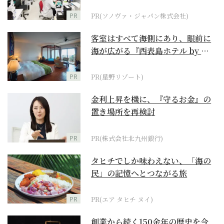
ダーメイド補聴器
PR
PR(ソノヴァ・ジャパン株式会社)
客室はすべて海側にあり、眼前に
海が広がる『西表島ホテル by 星
野リゾート』
PR
PR(星野リゾート)
金利上昇を機に、『守るお金』の
置き場所を再検討
PR
PR(株式会社北九州銀行)
タヒチでしか味わえない、「海の
民」の記憶へとつながる旅
PR
PR(エア タヒチ ヌイ)
創業から続く150余年の歴史を今