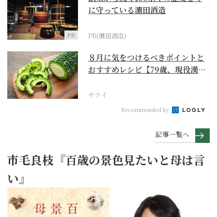
に守っている濵田酒造
PR
PR(濵田酒造)
８月に気をつけるべきポイントと
おすすめレシピ【79歳、現役漢方
家の季節の養生12...
サライ
Recommended by
記事一覧へ
市毛良枝『百歳の景色見たいと母は言
い』