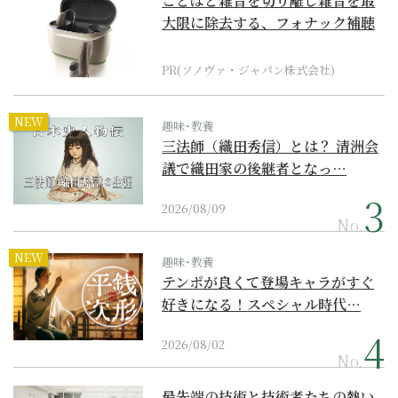
ことばと雑音を切り離し雑音を最
大限に除去する、フォナック補聴
器の最上位モデル
PR(ソノヴァ・ジャパン株式会社)
NEW
趣味･教養
三法師（織田秀信）とは？ 清洲会
議で織田家の後継者となっ…
2026/08/09
No.
NEW
趣味･教養
テンポが良くて登場キャラがすぐ
好きになる！スペシャル時代…
2026/08/02
No.
最先端の技術と技術者たちの熱い