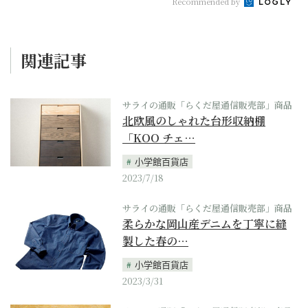
Recommended by
関連記事
サライの通販「らくだ屋通信販売部」商品
北欧風のしゃれた台形収納棚
「KOO チェ…
小学館百貨店
2023/7/18
サライの通販「らくだ屋通信販売部」商品
柔らかな岡山産デニムを丁寧に縫
製した春の…
小学館百貨店
2023/3/31