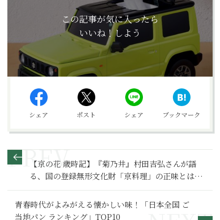
この記事が気に入ったら
いいね！しよう
シェア
ポスト
シェア
ブックマーク
【京の花 歳時記】『菊乃井』村田吉弘さんが語
る、国の登録無形文化財「京料理」の正味とは？
｜文月の檜扇と苦心の生うに豆腐
青春時代がよみがえる懐かしい味！「日本全国 ご
当地パン ランキング」TOP10