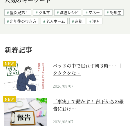
豊臣兄弟！
クルマ
減塩レシピ
マネー
認知症
定年後の歩き方
老人ホーム
京都
漢方
新着記事
NEW
ベッドの中で眠れず朝３時……｜
クタクタな…
2026/08/07
NEW
「事実」で動かす！ 部下からの報
告におけ…
2026/08/07