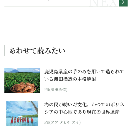
あわせて読みたい
鹿児島県産の芋のみを用いて造られて
いる濵田酒造の本格焼酎
PR(濵田酒造)
海の民が紡いだ文化。かつてのポリネ
シアの中心地であり現在の世界遺産か
らみえてくる...
PR(エア タヒチ ヌイ)