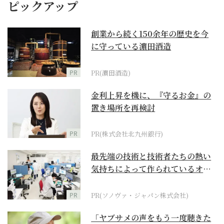
ピックアップ
創業から続く150余年の歴史を今
に守っている濵田酒造
PR
PR(濵田酒造)
金利上昇を機に、『守るお金』の
置き場所を再検討
PR
PR(株式会社北九州銀行)
最先端の技術と技術者たちの熱い
気持ちによって作られているオー
ダーメイド補聴器
PR
PR(ソノヴァ・ジャパン株式会社)
「ヤブサメの声をもう一度聴きた