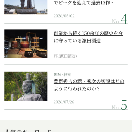
でピークを迎えて過去15作…
2026/08/02
No.
創業から続く150余年の歴史を今
に守っている濵田酒造
PR(濵田酒造)
趣味･教養
豊臣秀吉の甥・秀次の切腹はどの
ように行われたのか？
2026/07/26
No.
人気のキーワード