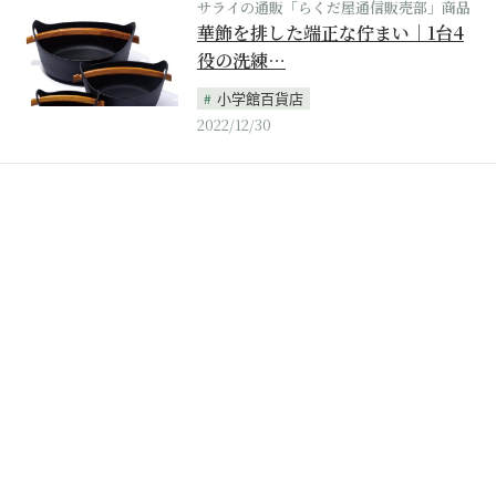
サライの通販「らくだ屋通信販売部」商品
華飾を排した端正な佇まい｜1台4
役の洗練…
小学館百貨店
2022/12/30