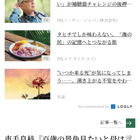
い」が補聴器チャレンジの後押し
に
PR
PR(ソノヴァ・ジャパン株式会社)
タヒチでしか味わえない、「海の
民」の記憶へとつながる旅
PR
PR(エア タヒチ ヌイ)
“いつか来る死”が気になってしま
う……。湧き上がる不安をやわら
げて今を大切にする...
生活
Recommended by
記事一覧へ
市毛良枝『百歳の景色見たいと母は言