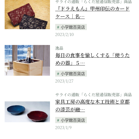
サライの通販「らくだ屋通信販売部」商品
『ドラえもん』甲州印伝のカード
ケース｜名…
小学館百貨店
2023/2/10
逸品
毎日の食事を愉しくする「使うた
めの器」５…
小学館百貨店
2023/1/27
サライの通販「らくだ屋通信販売部」商品
家具工房の高度な木工技術と京都
の漆芸が融…
小学館百貨店
2023/1/9