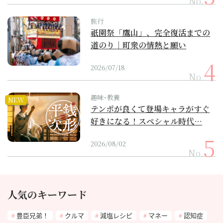
No.
旅行
祇園祭「鷹山」、完全復活までの
道のり｜町衆の情熱と願い
2026/07/18
No.
趣味･教養
NEW
テンポが良くて登場キャラがすぐ
好きになる！スペシャル時代…
2026/08/02
No.
人気のキーワード
豊臣兄弟！
クルマ
減塩レシピ
マネー
認知症