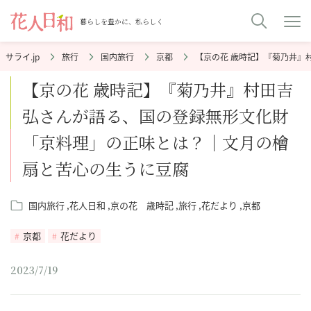
暮らしを豊かに、私らしく
旅行
国内旅行
京都
【京の花 歳時記】『菊乃井』
【京の花 歳時記】『菊乃井』村田吉
弘さんが語る、国の登録無形文化財
「京料理」の正味とは？｜文月の檜
扇と苦心の生うに豆腐
国内旅行
花人日和
京の花 歳時記
旅行
花だより
京都
京都
花だより
2023/7/19