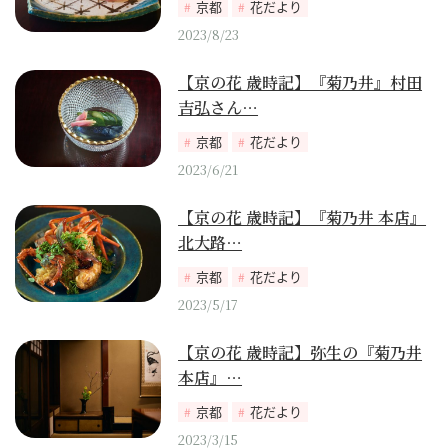
京都
花だより
2023/8/23
【京の花 歳時記】『菊乃井』村田
吉弘さん…
京都
花だより
2023/6/21
【京の花 歳時記】『菊乃井 本店』
北大路…
京都
花だより
2023/5/17
【京の花 歳時記】弥生の『菊乃井
本店』…
京都
花だより
2023/3/15