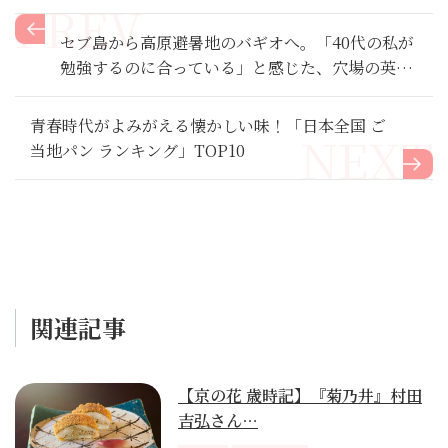
セブ島から高原避暑地のバギオへ。「40代の私が
勉強するのに合っている」と感じた、穴場の英語
留学先
青春時代がよみがえる懐かしい味！「日本全国 ご
当地パン ランキング」TOP10
関連記事
【京の花 歳時記】『菊乃井』村田
吉弘さん…