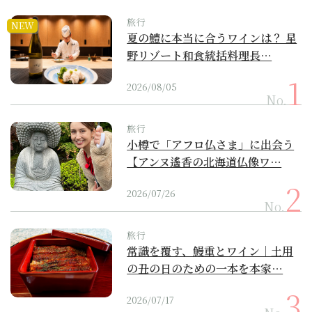
旅行
NEW
夏の鱧に本当に合うワインは？ 星
野リゾート和食統括料理長…
2026/08/05
No.
旅行
小樽で「アフロ仏さま」に出会う
【アンヌ遙香の北海道仏像ワ…
2026/07/26
No.
旅行
常識を覆す、鰻重とワイン｜土用
の丑の日のための一本を本家…
2026/07/17