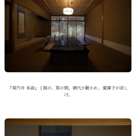
『菊乃井 本店』１階の、葵の間。網代が敷かれ、夏障子が涼し
げ。