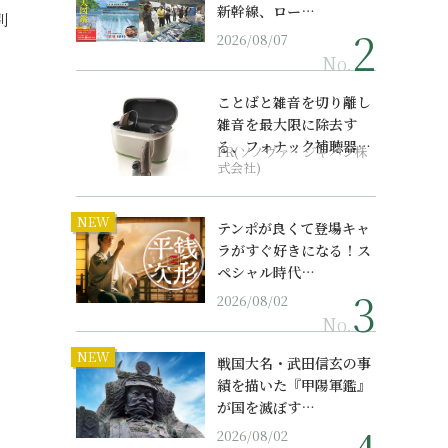
新幹線、ロー…
別
2026/08/07
No.
ことばと雑音を切り離し
雑音を最大限に除去す
る、フォナック補聴器の
PR(ソノヴァ・ジャパン株
最上位モデル
式会社)
NEW
テンポが良くて登場キャ
ラがすぐ好きになる！ス
ペシャル時代…
2026/08/02
No.
NEW
戦国大名・武田信玄の事
績を描いた『甲陽軍鑑』
が国を滅ぼす…
2026/08/02