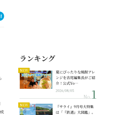
ランキング
NEW
夏にぴったりな焼酎アレ
も
ンジを吉尾編集長がご紹
介！公式Yo…
2026/08/05
No.
間
NEW
『サライ』9月号大特集
成
は「『鉄道』大図鑑」。