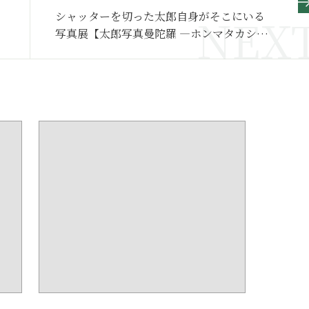
シャッターを切った太郎自身がそこにいる
写真展【太郎写真曼陀羅 ―ホンマタカシが
選んだ！！ 岡本太郎の眼―】