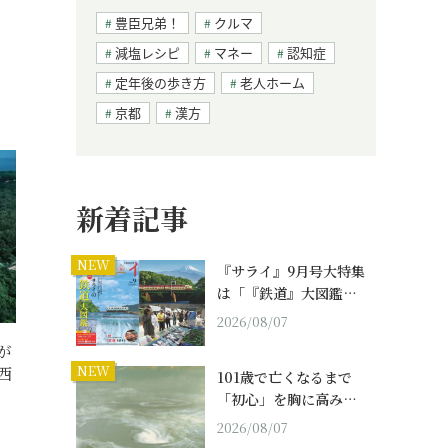
豊臣兄弟！
クルマ
減塩レシピ
マネー
認知症
定年後の歩き方
老人ホーム
京都
漢方
新着記事
NEW
『サライ』9月号大特集
は「『鉄道』大図鑑…
2026/08/07
が
NEW
西
101歳で亡くなるまで
「初心」を胸に高み…
2026/08/07