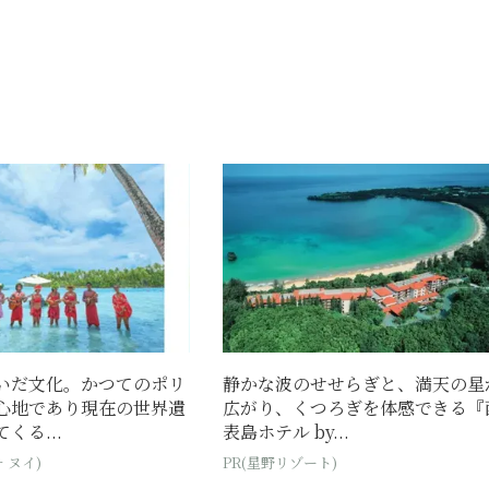
いだ文化。かつてのポリ
静かな波のせせらぎと、満天の星
心地であり現在の世界遺
広がり、くつろぎを体感できる『
くる...
表島ホテル by...
 ヌイ)
PR(星野リゾート)