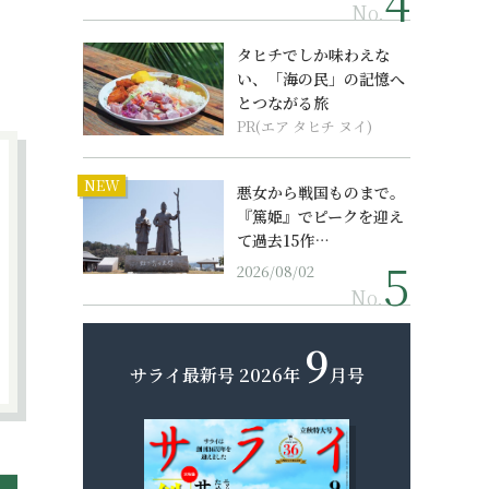
No.
タヒチでしか味わえな
い、「海の民」の記憶へ
とつながる旅
PR(エア タヒチ ヌイ)
NEW
悪女から戦国ものまで。
『篤姫』でピークを迎え
て過去15作…
2026/08/02
No.
9
サライ最新号
2026年
月号