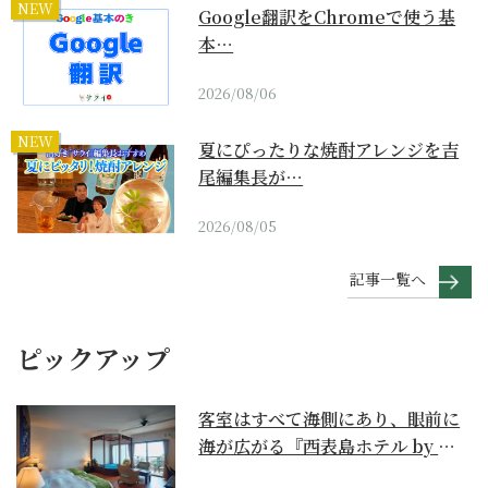
NEW
Google翻訳をChromeで使う基
本…
2026/08/06
NEW
夏にぴったりな焼酎アレンジを吉
尾編集長が…
2026/08/05
記事一覧へ
ピックアップ
客室はすべて海側にあり、眼前に
海が広がる『西表島ホテル by 星
野リゾート』