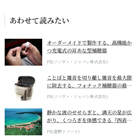
あわせて読みたい
オーダーメイドで製作する、高機能か
つ充電式の耳あな型補聴器
PR(ソノヴァ・ジャパン株式会社)
ことばと雑音を切り離し雑音を最大限
に除去する、フォナック補聴器の最上
位モデル
PR(ソノヴァ・ジャパン株式会社)
静かな波のせせらぎと、満天の星が広
がり、くつろぎを体感できる『西表島
ホテル by...
PR(星野リゾート)