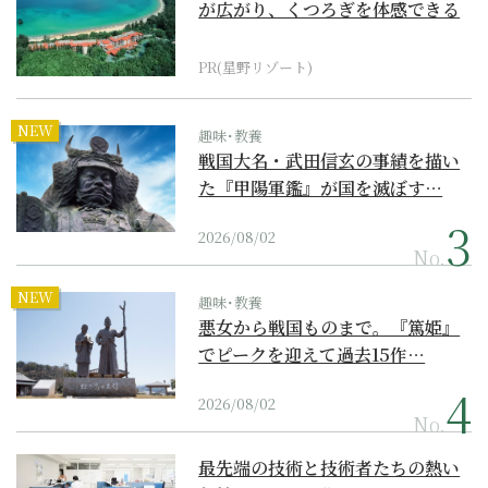
が広がり、くつろぎを体感できる
『西表島ホテル by...
PR(星野リゾート)
NEW
趣味･教養
戦国大名・武田信玄の事績を描い
た『甲陽軍鑑』が国を滅ぼす…
2026/08/02
No.
NEW
趣味･教養
悪女から戦国ものまで。『篤姫』
でピークを迎えて過去15作…
2026/08/02
No.
最先端の技術と技術者たちの熱い