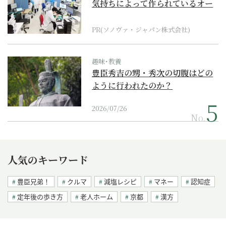
気持ちによって作られているオー
ダーメイド補聴器
PR(ソノヴァ・ジャパン株式会社)
趣味･教養
豊臣秀吉の甥・秀次の切腹はどの
ように行われたのか？
2026/07/26
No.
人気のキーワード
豊臣兄弟！
クルマ
減塩レシピ
マネー
認知症
定年後の歩き方
老人ホーム
京都
漢方