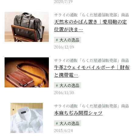
2020/7/19
サライの通販「らくだ屋通信販売部」商品
天然木のかばん置き｜愛用鞄の定
位置が決ま…
大人の逸品
2016/12/19
サライの通販「らくだ屋通信販売部」商品
牛革2ウェイモバイルポーチ｜財布
と携帯電…
大人の逸品
2016/11/30
サライの通販「らくだ屋通信販売部」商品
本麻ちぢみ開襟シャツ
大人の逸品
2015/6/24