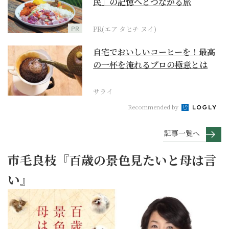
民」の記憶へとつながる旅
PR
PR(エア タヒチ ヌイ)
自宅でおいしいコーヒーを！最高
の一杯を淹れるプロの極意とは
サライ
Recommended by
記事一覧へ
市毛良枝『百歳の景色見たいと母は言
い』