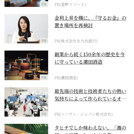
PR
PR(星野リゾート)
金利上昇を機に、『守るお金』の
置き場所を再検討
PR
PR(株式会社北九州銀行)
創業から続く150余年の歴史を今
に守っている濵田酒造
PR
PR(濵田酒造)
最先端の技術と技術者たちの熱い
気持ちによって作られているオー
ダーメイド補聴器
PR
PR(ソノヴァ・ジャパン株式会社)
タヒチでしか味わえない、「海の