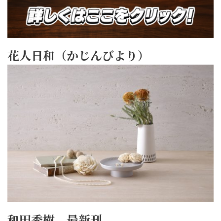
花人日和（かじんびより）
和田秀樹 最新刊