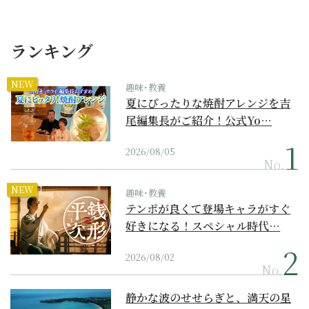
ランキング
NEW
趣味･教養
夏にぴったりな焼酎アレンジを吉
尾編集長がご紹介！公式Yo…
2026/08/05
No.
NEW
趣味･教養
テンポが良くて登場キャラがすぐ
好きになる！スペシャル時代…
2026/08/02
No.
静かな波のせせらぎと、満天の星