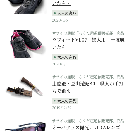
いたら…
大人の逸品
2020/1/6
サライの通販「らくだ屋通信販売部」商品
ラフィートVL07 婦人用｜一度履
いたら…
大人の逸品
2020/1/3
サライの通販「らくだ屋通信販売部」商品
土佐鍛・豆山遊鉈80｜職人が手打
ちで鍛え…
大人の逸品
2019/12/29
サライの通販「らくだ屋通信販売部」商品
オーバグラス偏光ULTRAレンズ｜