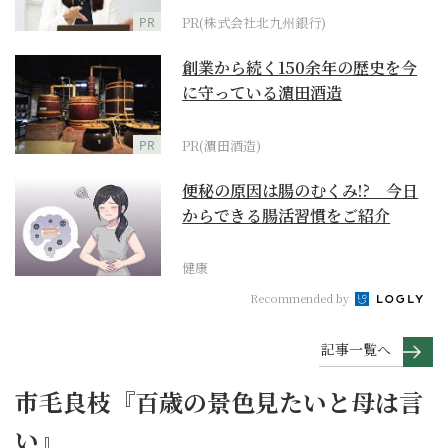
PR
PR(株式会社北九州銀行)
創業から続く150余年の歴史を今
に守っている濵田酒造
PR
PR(濵田酒造)
便秘の原因は腸のむくみ!? 今日
からできる腸活習慣をご紹介
健康
Recommended by
記事一覧へ
市毛良枝『百歳の景色見たいと母は言
い』