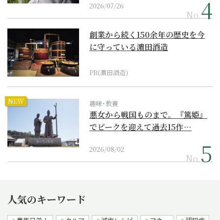
2026/07/26
No.
創業から続く150余年の歴史を今
に守っている濵田酒造
PR(濵田酒造)
NEW
趣味･教養
悪女から戦国ものまで。『篤姫』
でピークを迎えて過去15作…
2026/08/02
No.
人気のキーワード