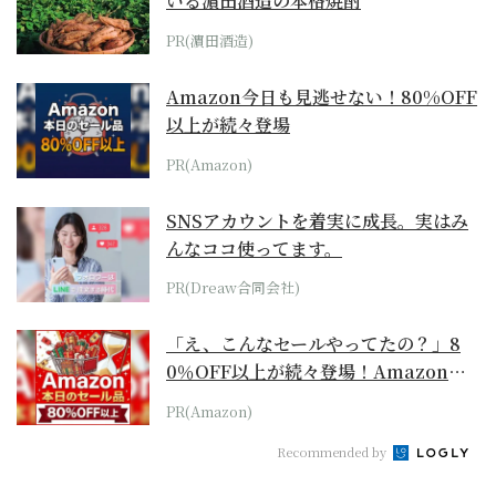
いる濵田酒造の本格焼酎
PR(濵田酒造)
Amazon今日も見逃せない！80%OFF
以上が続々登場
PR(Amazon)
SNSアカウントを着実に成長。実はみ
んなココ使ってます。
PR(Dreaw合同会社)
「え、こんなセールやってたの？」8
0％OFF以上が続々登場！Amazonの
本気が...
PR(Amazon)
Recommended by