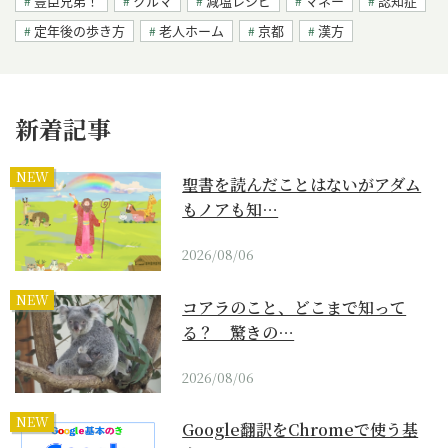
豊臣兄弟！
クルマ
減塩レシピ
マネー
認知症
定年後の歩き方
老人ホーム
京都
漢方
新着記事
NEW
聖書を読んだことはないがアダム
もノアも知…
2026/08/06
NEW
コアラのこと、どこまで知って
る？ 驚きの…
2026/08/06
NEW
Google翻訳をChromeで使う基