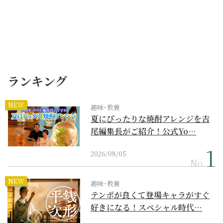
ランキング
NEW
趣味･教養
夏にぴったりな焼酎アレンジを吉
尾編集長がご紹介！公式Yo…
2026/08/05
No.
NEW
趣味･教養
テンポが良くて登場キャラがすぐ
好きになる！スペシャル時代…