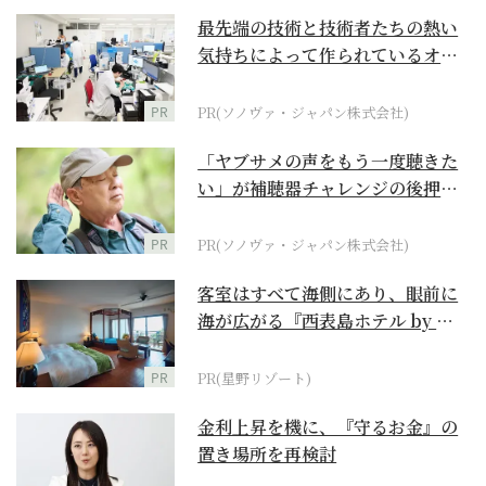
最先端の技術と技術者たちの熱い
気持ちによって作られているオー
ダーメイド補聴器
PR
PR(ソノヴァ・ジャパン株式会社)
「ヤブサメの声をもう一度聴きた
い」が補聴器チャレンジの後押し
に
PR
PR(ソノヴァ・ジャパン株式会社)
客室はすべて海側にあり、眼前に
海が広がる『西表島ホテル by 星
野リゾート』
PR
PR(星野リゾート)
金利上昇を機に、『守るお金』の
置き場所を再検討