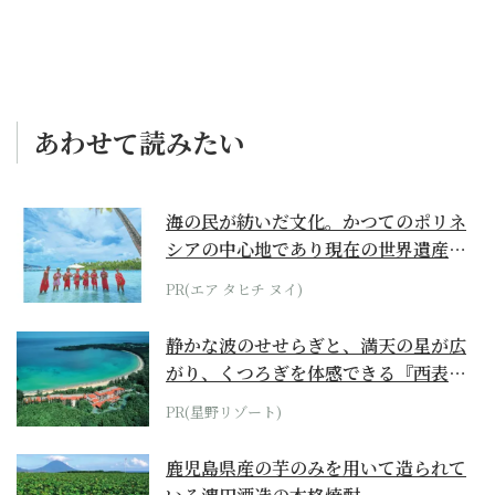
あわせて読みたい
海の民が紡いだ文化。かつてのポリネ
シアの中心地であり現在の世界遺産か
らみえてくる...
PR(エア タヒチ ヌイ)
静かな波のせせらぎと、満天の星が広
がり、くつろぎを体感できる『西表島
ホテル by...
PR(星野リゾート)
鹿児島県産の芋のみを用いて造られて