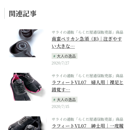
関連記事
サライの通販「らくだ屋通信販売部」商品
南蛮ペリカン急須（R)｜注ぎやす
い大きな…
大人の逸品
2020/7/27
サライの通販「らくだ屋通信販売部」商品
ラフィートVL07 婦人用｜裸足と
錯覚す…
大人の逸品
2020/7/15
サライの通販「らくだ屋通信販売部」商品
ラフィートVL07 紳士用｜一度履