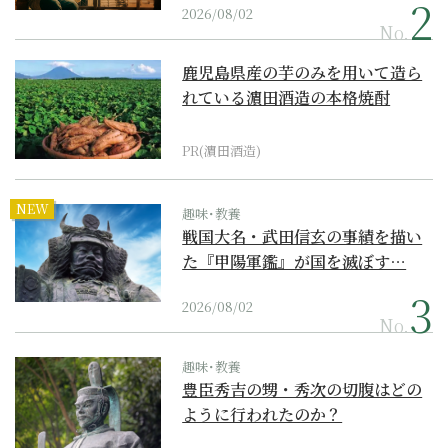
2026/08/02
No.
鹿児島県産の芋のみを用いて造ら
れている濵田酒造の本格焼酎
PR(濵田酒造)
NEW
趣味･教養
戦国大名・武田信玄の事績を描い
た『甲陽軍鑑』が国を滅ぼす…
2026/08/02
No.
趣味･教養
豊臣秀吉の甥・秀次の切腹はどの
ように行われたのか？