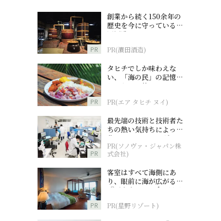
創業から続く150余年の
歴史を今に守っている濵
田酒造
PR
PR(濵田酒造)
タヒチでしか味わえな
い、「海の民」の記憶へ
とつながる旅
PR
PR(エア タヒチ ヌイ)
最先端の技術と技術者た
ちの熱い気持ちによって
作られているオーダーメ
PR(ソノヴァ・ジャパン株
イド補聴器
PR
式会社)
客室はすべて海側にあ
り、眼前に海が広がる
『西表島ホテル by 星野
リゾート』
PR
PR(星野リゾート)