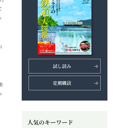
て
ッ
れ
試し読み
る
定期購読
他
っ
人気のキーワード