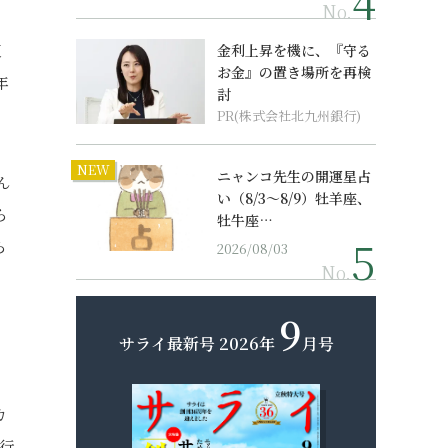
No.
東
金利上昇を機に、『守る
お金』の置き場所を再検
年
討
PR(株式会社北九州銀行)
NEW
ニャンコ先生の開運星占
ん
い（8/3～8/9）牡羊座、
ら
牡牛座…
ら
2026/08/03
No.
9
サライ最新号
2026年
月号
カ
行