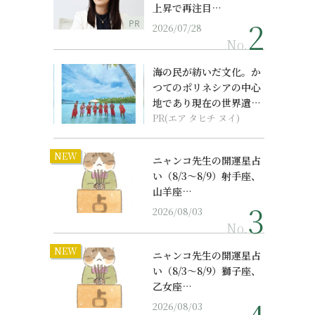
上昇で再注目…
PR
2026/07/28
No.
海の民が紡いだ文化。か
つてのポリネシアの中心
地であり現在の世界遺産
からみえてくる...
PR(エア タヒチ ヌイ)
NEW
ニャンコ先生の開運星占
い（8/3～8/9）射手座、
山羊座…
2026/08/03
No.
NEW
ニャンコ先生の開運星占
い（8/3～8/9）獅子座、
乙女座…
2026/08/03