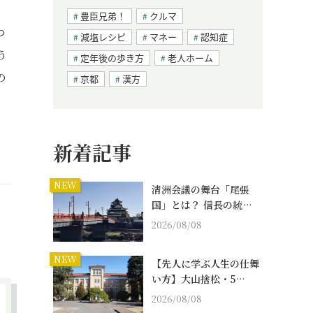
豊臣兄弟！
クルマ
つ
減塩レシピ
マネー
認知症
う
定年後の歩き方
老人ホーム
の
京都
漢方
新着記事
NEW
清洲会議の舞台「尾張
国」とは？ 信長の統…
2026/08/08
NEW
【先人に学ぶ人生の仕舞
い方】大山捨松・5…
2026/08/08