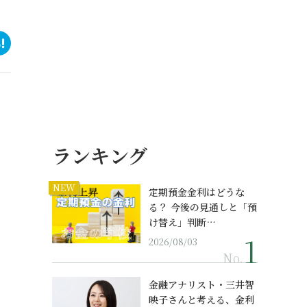
ランキング
NEW
定期預金金利はどうな
る？ 今後の見通しと「預
け替え」判断…
2026/08/03
No.
金融アナリスト・三井智
映子さんと考える、金利