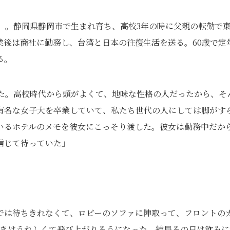
）。静岡県静岡市で生まれ育ち、高校3年の時に父親の転勤で
業後は商社に勤務し、台湾と日本の往復生活を送る。60歳で定
る。
した。高校時代から頭がよくて、地味な性格の人だったから、そ
有名な女子大を卒業していて、私たち世代の人にしては脚がす
いるホテルのメモを彼女にこっそり渡した。彼女は勤務中だか
信じて待っていた」
では待ちきれなくて、ロビーのソファに陣取って、フロントの
ときはうれしくて飛び上がりそうになった。結局その日は飲みに