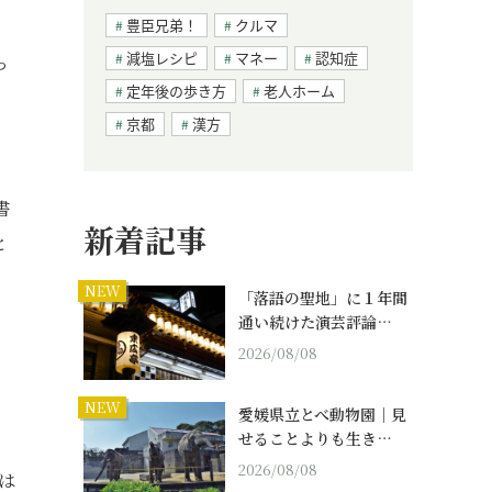
豊臣兄弟！
クルマ
減塩レシピ
マネー
認知症
っ
定年後の歩き方
老人ホーム
京都
漢方
書
新着記事
と
NEW
「落語の聖地」に１年間
通い続けた演芸評論…
2026/08/08
NEW
愛媛県立とべ動物園｜見
せることよりも生き…
2026/08/08
は