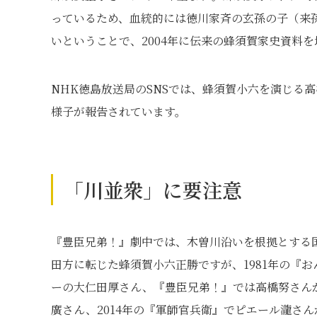
っているため、血統的には徳川家斉の玄孫の子（来
いということで、2004年に伝来の蜂須賀家史資料
NHK徳島放送局のSNSでは、蜂須賀小六を演じる
様子が報告されています。
「川並衆」に要注意
『豊臣兄弟！』劇中では、木曽川沿いを根拠とする
田方に転じた蜂須賀小六正勝ですが、1981年の『お
ーの大仁田厚さん、『豊臣兄弟！』では高橋努さんが
廣さん、2014年の『軍師官兵衛』でピエール瀧さ