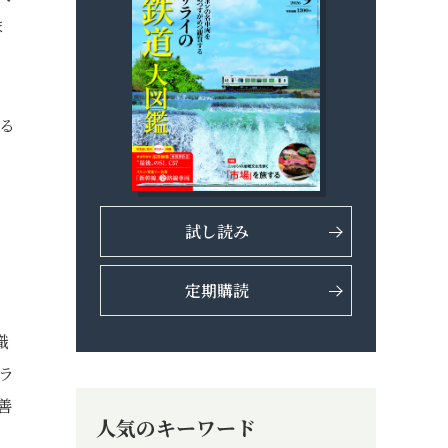
ま
る
試し読み
定期購読
織
ラ
善
人気のキーワード