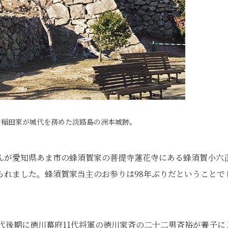
老稲田家が城代を務めた淡路島の洲本城跡。
んが愛知県あま市の蜂須賀家の菩提寺蓮花寺にある蜂須賀小六
られました。蜂須賀家当主のお参りは98年ぶりだということで
時代後期に徳川幕府11代将軍の徳川家斉の二十二男斉裕が養子に