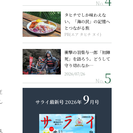
No.
タヒチでしか味わえな
い、「海の民」の記憶へ
とつながる旅
PR(エア タヒチ ヌイ)
衝撃の羽柴与一郎「初陣
死」を語ろう。どうして
守り切れなか…
2026/07/26
No.
正
9
し
サライ最新号
2026年
月号
入