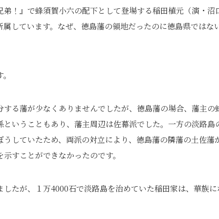
兄弟！』で蜂須賀小六の配下として登場する稲田植元（演・沼
所属しています。なぜ、徳島藩の領地だったのに徳島県ではな
す。
分する藩が少なくありませんでしたが、徳島藩の場合、藩主の
の孫ということもあり、藩主周辺は佐幕派でした。一方の淡路島
ぼうしていたため、両派の対立により、徳島藩の隣藩の土佐藩
を示すことができなかったのです。
したが、１万4000石で淡路島を治めていた稲田家は、華族に