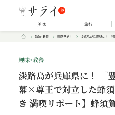
美味
旅行
趣味･教養
豊臣兄弟！
淡路島が兵庫県に！ 『
趣味･教養
淡路島が兵庫県に！ 『
幕×尊王で対立した蜂須
き 満喫リポート】蜂須