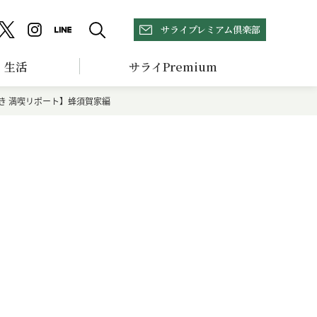
サライプレミアム倶楽部
生活
サライPremium
き 満喫リポート】蜂須賀家編
引