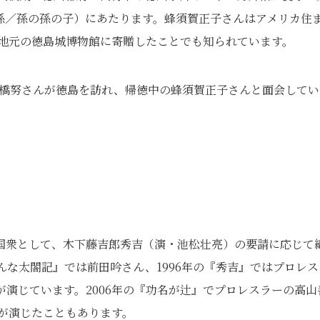
孫／孫の孫の子）にあたります。蜂須賀正子さんはアメリカ住
を地元の徳島城博物館に寄贈したことでも知られています。
高橋努さんが徳島を訪れ、帰徳中の蜂須賀正子さんと面会してい
国衆として、木下藤吉郎秀吉（演・池松壮亮）の要請に応じて
んな太閤記』では前田吟さん、1996年の『秀吉』ではプロレス
演じています。2006年の『功名が辻』でプロレスラーの高山
んが演じたこともあります。