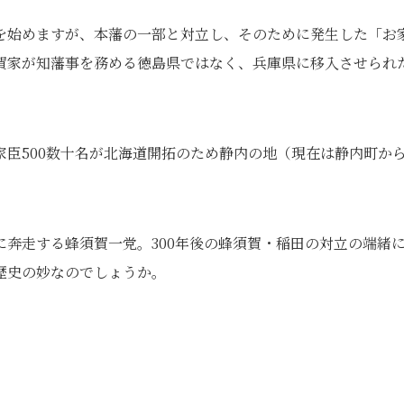
を始めますが、本藩の一部と対立し、そのために発生した「お
賀家が知藩事を務める徳島県ではなく、兵庫県に移入させられ
臣500数十名が北海道開拓のため静内の地（現在は静内町か
奔走する蜂須賀一党。300年後の蜂須賀・稲田の対立の端緒
歴史の妙なのでしょうか。