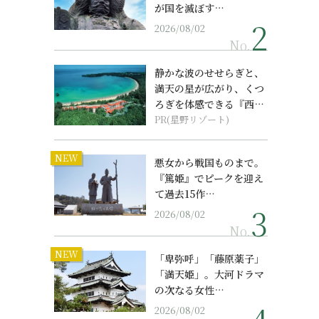
が国を滅ぼす…
2026/08/02
No.
静かな波のせせらぎと、
満天の星が広がり、くつ
ろぎを体感できる『西表
島ホテル by...
PR(星野リゾート)
NEW
悪女から戦国ものまで。
『篤姫』でピークを迎え
て過去15作…
2026/08/02
No.
NEW
「卑弥呼」「藤原薬子」
「満天姫」。大河ドラマ
の次なる女性…
2026/08/02