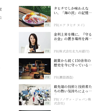
タヒチでしか味わえな
家
い、「海の民」の記憶へ
た
とつながる旅
PR
PR(エア タヒチ ヌイ)
金利上昇を機に、『守る
お金』の置き場所を再検
ら
討
PR
PR(株式会社北九州銀行)
創業から続く150余年の
歴史を今に守っている濵
に
田酒造
PR
PR(濵田酒造)
最先端の技術と技術者た
ちの熱い気持ちによって
作られているオーダーメ
PR(ソノヴァ・ジャパン株
イド補聴器
PR
式会社)