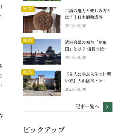
口
NEW
古酒の魅力と楽しみ方と
い
は？｜日本酒熟成酒…
2026/08/08
NEW
清洲会議の舞台「尾張
国」とは？ 信長の統…
2026/08/08
蜂
NEW
【先人に学ぶ人生の仕舞
の
い方】大山捨松・5…
が
2026/08/08
記事一覧へ
な
ピックアップ