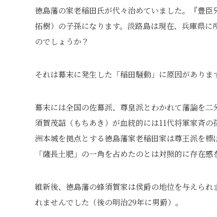
徳島藩の家老稲田氏が代々治めていました。『豊臣
拓樹）の子孫になります。淡路島は現在、兵庫県に
のでしょうか？
それは幕末に発生した「稲田騒動」に原因がありま
幕末には全国の佐幕派、尊皇派とわかれて藩論を二
須賀茂韶（もちあき）が血統的には11代将軍家斉
洲本城を拠点とする徳島藩家老稲田家は尊王派を標
「薩長土肥」の一角を占めたのとは対照的に存在感
維新後、徳島藩の蜂須賀家は侯爵の地位を与えられま
れませんでした（後の明治29年に男爵）。