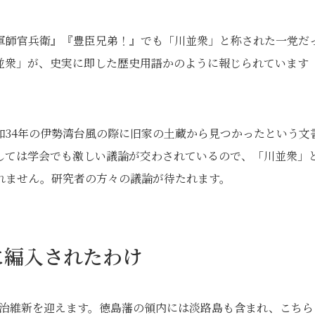
軍師官兵衛』『豊臣兄弟！』でも「川並衆」と称された一党だ
並衆」が、史実に即した歴史用語かのように報じられています
和34年の伊勢湾台風の際に旧家の土蔵から見つかったという文
しては学会でも激しい議論が交わされているので、「川並衆」
れません。研究者の方々の議論が待たれます。
に編入されたわけ
て明治維新を迎えます。徳島藩の領内には淡路島も含まれ、こちら