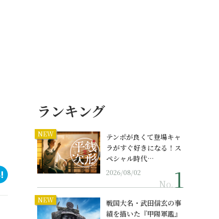
ランキング
NEW
テンポが良くて登場キャ
ラがすぐ好きになる！ス
ペシャル時代…
2026/08/02
No.
NEW
戦国大名・武田信玄の事
績を描いた『甲陽軍鑑』