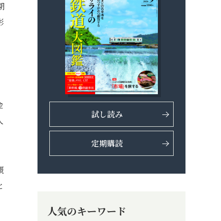
期
彬
金
試し読み
人
定期購読
慨
と
人気のキーワード