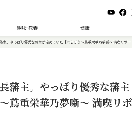
趣味･教養
健康
藩主。やっぱり優秀な藩主が治めていた【べらぼう～蔦重栄華乃夢噺～ 満喫リポー
長藩主。やっぱり優秀な藩主
～蔦重栄華乃夢噺～ 満喫リ