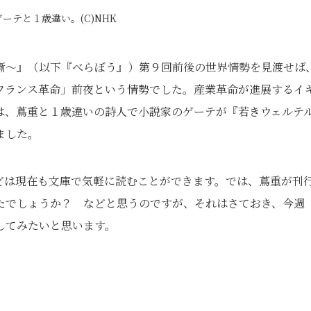
ーテと１歳違い。(C)NHK
噺～』（以下『べらぼう』）第９回前後の世界情勢を見渡せば
フランス革命」前夜という情勢でした。産業革命が進展するイ
は、蔦重と１歳違いの詩人で小説家のゲーテが『若きウェルテ
ました。
どは現在も文庫で気軽に読むことができます。では、蔦重が刊
たでしょうか？ などと思うのですが、それはさておき、今週
してみたいと思います。