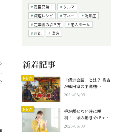
豊臣兄弟！
クルマ
減塩レシピ
マネー
認知症
定年後の歩き方
老人ホーム
京都
漢方
新着記事
も
し
NEW
「清洲会議」とは？ 秀吉
た
が織田家の主導権…
2026/08/09
NEW
手が離せない時に便
利！ 頭の動きでiPh…
2026/08/09
奪