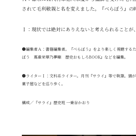
されて毛利敬親と名を変えました。『べらぼう』の
Ｉ：現状では絶対にありえないと考えられることが
●編集者Ａ：書籍編集者。『べらぼう』をより楽しく視聴する
ぼう 蔦重栄華乃夢噺 歴史おもしろBOOK』などを編集。
●ライターＩ：文科系ライター。月刊『サライ』等で執筆。猫
菓子屋などを巡り歩く。
構成／『サライ』歴史班 一乗谷かおり