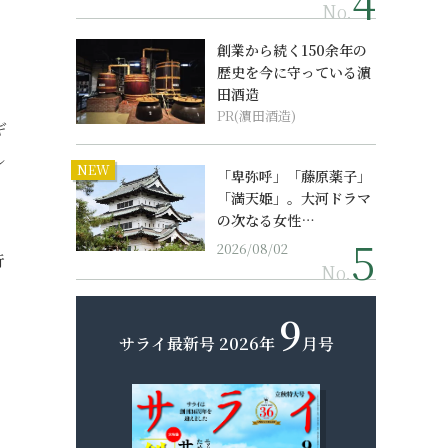
No.
創業から続く150余年の
歴史を今に守っている濵
田酒造
、
PR(濵田酒造)
ギ
ル
NEW
「卑弥呼」「藤原薬子」
「満天姫」。大河ドラマ
の次なる女性…
2026/08/02
行
No.
9
サライ最新号
2026年
月号