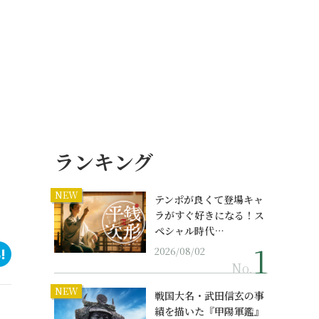
ランキング
NEW
テンポが良くて登場キャ
ラがすぐ好きになる！ス
ペシャル時代…
2026/08/02
No.
NEW
戦国大名・武田信玄の事
績を描いた『甲陽軍鑑』