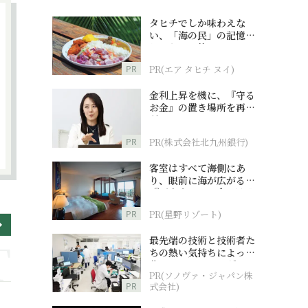
タヒチでしか味わえな
い、「海の民」の記憶へ
とつながる旅
PR
PR(エア タヒチ ヌイ)
金利上昇を機に、『守る
お金』の置き場所を再検
討
PR
PR(株式会社北九州銀行)
客室はすべて海側にあ
り、眼前に海が広がる
『西表島ホテル by 星野
リゾート』
PR
PR(星野リゾート)
最先端の技術と技術者た
ちの熱い気持ちによって
作られているオーダーメ
PR(ソノヴァ・ジャパン株
イド補聴器
PR
式会社)