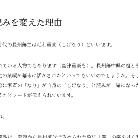
読みを変えた理由
時代の長州藩主は毛利重就（しげなり）といいます。
れている人物でもあります（島津重豪も）。長州藩中興の祖と
主の業績が幕末に活かされたといってもいいのでしょうか。そ
た際に家斉の「なり」が自身の「しげなり」と読みが一緒になっ
うエピソードが伝えられています。
ね。
利慶親は、幕府から長州征伐で攻められた際に「慶」の字をはく