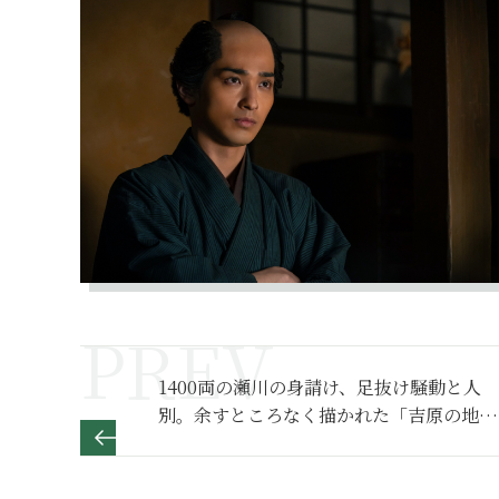
1400両の瀬川の身請け、足抜け騒動と人
別。余すところなく描かれた「吉原の地
獄」「蔦重の苦悩」【べらぼう～蔦重栄華
乃夢噺～ 満喫リポート】９