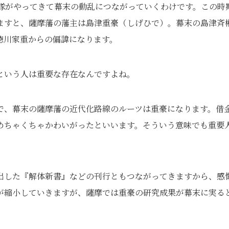
艦隊がやってきて幕末の動乱につながっていくわけです。この時
ますと、薩摩藩の藩主は島津重豪（しげひで）。幕末の島津斉
徳川家重からの偏諱になります。
という人は重要な存在なんですよね。
で、幕末の薩摩藩の近代化路線のルーツは重豪になります。借
めちゃくちゃかわいがったといいます。そういう意味でも重要
出した『解体新書』などの刊行ともつながってきますから、感
が縮小していきますが、薩摩では重豪の研究成果が幕末に実る