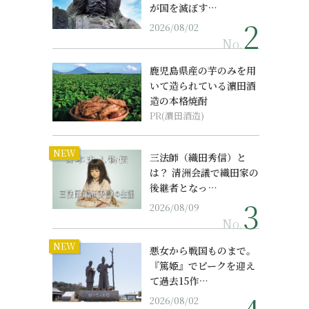
が国を滅ぼす…
2026/08/02
No.
鹿児島県産の芋のみを用
いて造られている濵田酒
造の本格焼酎
PR(濵田酒造)
NEW
三法師（織田秀信）と
は？ 清洲会議で織田家の
後継者となっ…
2026/08/09
No.
NEW
悪女から戦国ものまで。
『篤姫』でピークを迎え
て過去15作…
2026/08/02