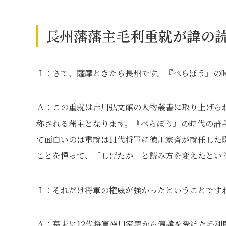
長州藩藩主毛利重就が諱の
Ｉ：さて、薩摩ときたら長州です。『べらぼう』の
Ａ：この重就は吉川弘文館の人物叢書に取り上げら
称される藩主となります。『べらぼう』の時代の藩
て面白いのは重就は11代将軍に徳川家斉が就任し
ことを憚って、「しげたか」と読み方を変えたとい
Ｉ：それだけ将軍の権威が強かったということです
Ａ：幕末に12代将軍徳川家慶から偏諱を受けた毛