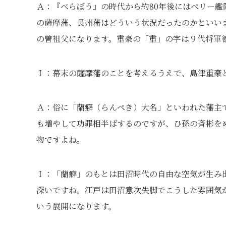
Ａ：『べらぼう』の時代から約80年後にはペリー
の薩摩藩、長州藩はどういう状況だったのかといい
の曽祖父になります。重豪の「重」の字は９代将軍
Ｉ：幕末の薩摩藩のことを考えるうえで、島津重豪
Ａ：俗に「蘭癖（らんぺき）大名」といわれた藩主
も増やして功罪相半ばするのですが、ひ孫の斉彬を
物ですよね。
Ｉ：「蘭癖」のもとは田沼時代の自由な空気が生み
深いですね。江戸は田沼意次失脚でこうした雰囲気
いう展開になります。