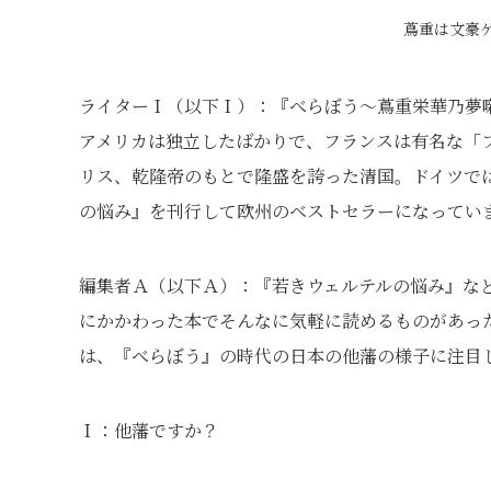
蔦重は文豪ゲ
ライターＩ（以下Ｉ）：『べらぼう～蔦重栄華乃夢
アメリカは独立したばかりで、フランスは有名な「
リス、乾隆帝のもとで隆盛を誇った清国。ドイツで
の悩み』を刊行して欧州のベストセラーになってい
編集者Ａ（以下Ａ）：『若きウェルテルの悩み』な
にかかわった本でそんなに気軽に読めるものがあっ
は、『べらぼう』の時代の日本の他藩の様子に注目
Ｉ：他藩ですか？