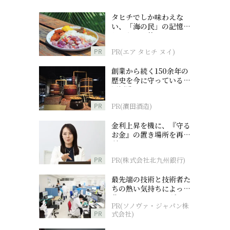
タヒチでしか味わえな
い、「海の民」の記憶へ
とつながる旅
PR
PR(エア タヒチ ヌイ)
創業から続く150余年の
歴史を今に守っている濵
田酒造
PR
PR(濵田酒造)
金利上昇を機に、『守る
お金』の置き場所を再検
討
PR
PR(株式会社北九州銀行)
最先端の技術と技術者た
ちの熱い気持ちによって
作られているオーダーメ
PR(ソノヴァ・ジャパン株
イド補聴器
PR
式会社)