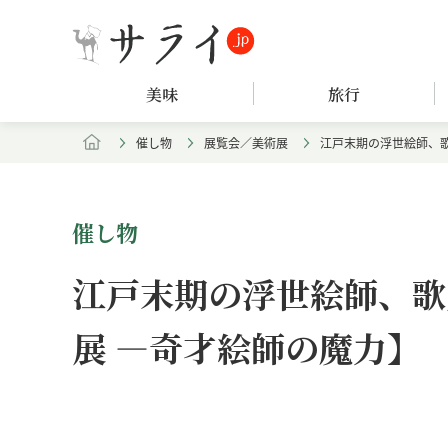
美味
旅行
催し物
展覧会／美術展
江戸末期の浮世絵師、
催し物
江戸末期の浮世絵師、歌
展 ―奇才絵師の魔力】
Loaded
:
/
Unmute
7.94%