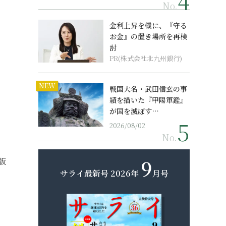
No.
金利上昇を機に、『守る
お金』の置き場所を再検
討
PR(株式会社北九州銀行)
NEW
戦国大名・武田信玄の事
績を描いた『甲陽軍鑑』
が国を滅ぼす…
2026/08/02
No.
9
版
サライ最新号
2026年
月号