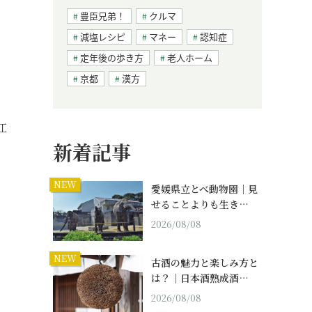
豊臣兄弟！
クルマ
減塩レシピ
マネー
認知症
定年後の歩き方
老人ホーム
京都
漢方
江
新着記事
NEW
愛媛県立とべ動物園｜見
せることよりも生き…
2026/08/08
NEW
古酒の魅力と楽しみ方と
は？｜日本酒熟成酒…
2026/08/08