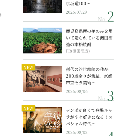
京坂道100…
2026/07/29
魅
No.
鹿児島県産の芋のみを用
いて造られている濵田酒
造の本格焼酎
PR(濵田酒造)
NEW
稀代の浮世絵師の作品
200点余りが集結。京都
市京セラ美術…
2026/08/06
No.
NEW
テンポが良くて登場キャ
ラがすぐ好きになる！ス
ペシャル時代…
2026/08/02