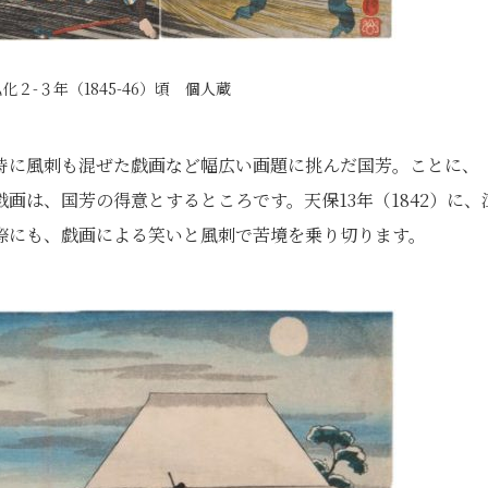
２-３年（1845-46）頃 個人蔵
時に風刺も混ぜた戯画など幅広い画題に挑んだ国芳。ことに、
画は、国芳の得意とするところです。天保13年（1842）に、
際にも、戯画による笑いと風刺で苦境を乗り切ります。