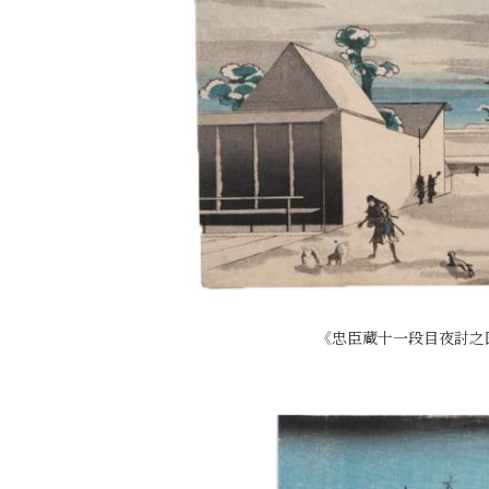
《忠臣蔵十一段目夜討之図