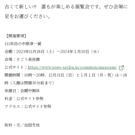
古くて新しい!! 誰もが楽しめる展覧会です。ぜひ会場に
足をお運びください。
【開催要項】
111年目の中原淳一展
会期：2023年11月18日（土）～2024年１月10日（水）
会場：そごう美術館
公式サイト：
https://www.sogo-seibu.jp/common/museum/
開館時間：10時～20時、12月31日（日）と１月１日（月・祝）は～18
時（入館は閉館30分前まで）
休館日：会期中無休
料金：公式サイト参照
アクセス：公式サイト参照
取材・文／池田充枝