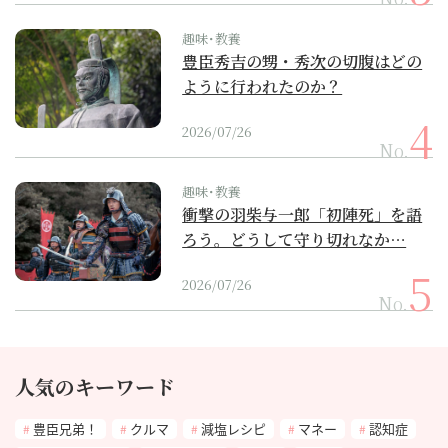
趣味･教養
豊臣秀吉の甥・秀次の切腹はどの
ように行われたのか？
2026/07/26
No.
趣味･教養
衝撃の羽柴与一郎「初陣死」を語
ろう。どうして守り切れなか…
2026/07/26
No.
人気のキーワード
豊臣兄弟！
クルマ
減塩レシピ
マネー
認知症