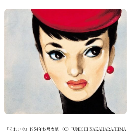
『それいゆ』1954年秋号表紙 （C）JUNICHI NAKAHARA/HIMA