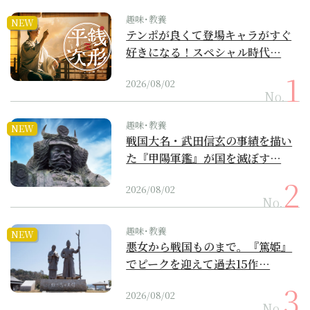
趣味･教養
NEW
テンポが良くて登場キャラがすぐ
好きになる！スペシャル時代…
2026/08/02
No.
趣味･教養
NEW
戦国大名・武田信玄の事績を描い
た『甲陽軍鑑』が国を滅ぼす…
2026/08/02
No.
趣味･教養
NEW
悪女から戦国ものまで。『篤姫』
でピークを迎えて過去15作…
2026/08/02
No.