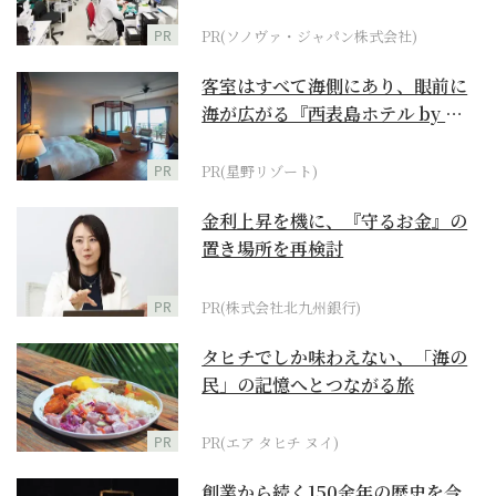
ダーメイド補聴器
PR
PR(ソノヴァ・ジャパン株式会社)
客室はすべて海側にあり、眼前に
海が広がる『西表島ホテル by 星
野リゾート』
PR
PR(星野リゾート)
金利上昇を機に、『守るお金』の
置き場所を再検討
PR
PR(株式会社北九州銀行)
タヒチでしか味わえない、「海の
民」の記憶へとつながる旅
PR
PR(エア タヒチ ヌイ)
創業から続く150余年の歴史を今