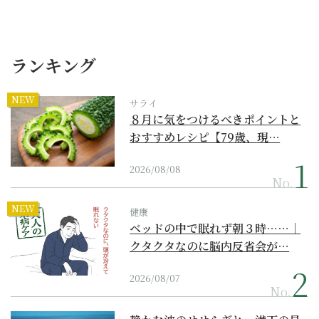
ランキング
NEW
サライ
８月に気をつけるべきポイントと
おすすめレシピ【79歳、現…
2026/08/08
No.
NEW
健康
ベッドの中で眠れず朝３時……｜
クタクタなのに脳内反省会が…
2026/08/07
No.