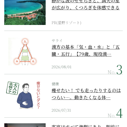
静かな波のせせらぎと、満天の星
が広がり、くつろぎを体感できる
『西表島ホテル by...
PR(星野リゾート)
サライ
漢方の基本「気・血・水」と「五
臓・五行」【79歳、現役漢…
2026/08/01
No.
健康
痩せたい！ でも走ったりするのは
つらい…。動きたくなる体…
2026/07/31
No.
客室はすべて海側にあり、眼前に