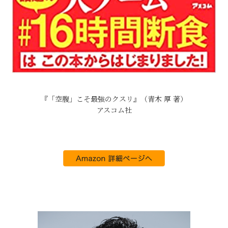
『「空腹」こそ最強のクスリ』（青木 厚 著）
アスコム社