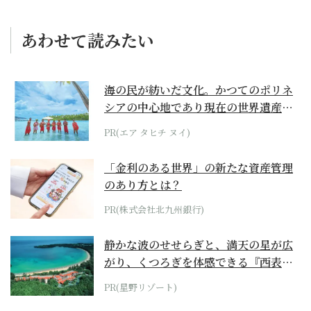
あわせて読みたい
海の民が紡いだ文化。かつてのポリネ
シアの中心地であり現在の世界遺産か
らみえてくる...
PR(エア タヒチ ヌイ)
「金利のある世界」の新たな資産管理
のあり方とは？
PR(株式会社北九州銀行)
静かな波のせせらぎと、満天の星が広
がり、くつろぎを体感できる『西表島
ホテル by...
PR(星野リゾート)