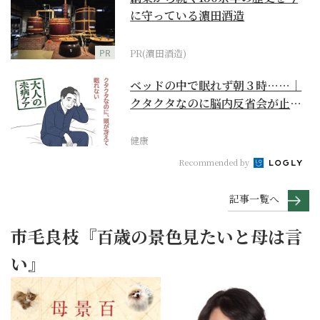
に守っている濵田酒造
PR
PR(濵田酒造)
ベッドの中で眠れず朝３時……｜
クタクタなのに脳内反省会が止ま
らない【大人の未病ケ...
健康
Recommended by
記事一覧へ
市毛良枝『百歳の景色見たいと母は言
い』