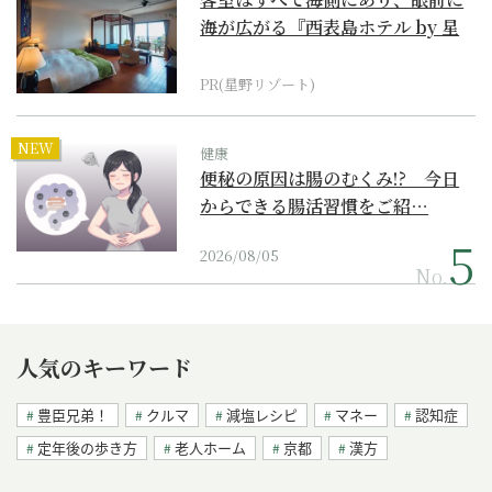
海が広がる『西表島ホテル by 星
野リゾート』
PR(星野リゾート)
NEW
健康
便秘の原因は腸のむくみ!? 今日
からできる腸活習慣をご紹…
2026/08/05
No.
人気のキーワード
豊臣兄弟！
クルマ
減塩レシピ
マネー
認知症
定年後の歩き方
老人ホーム
京都
漢方