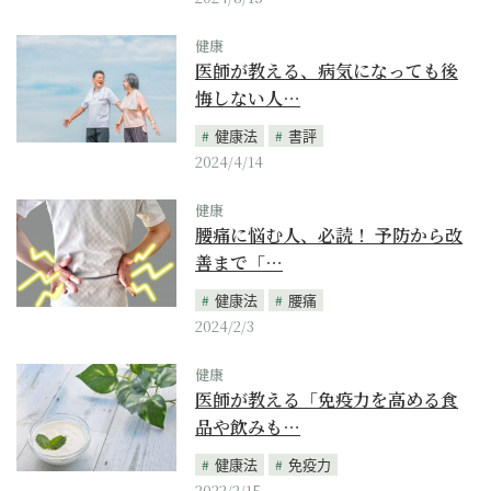
健康
医師が教える、病気になっても後
悔しない人…
健康法
書評
2024/4/14
健康
腰痛に悩む人、必読！ 予防から改
善まで「…
健康法
腰痛
2024/2/3
健康
医師が教える「免疫力を高める食
品や飲みも…
健康法
免疫力
2022/2/15