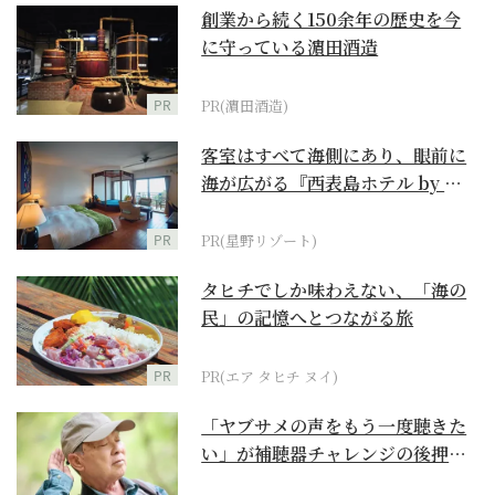
創業から続く150余年の歴史を今
に守っている濵田酒造
PR
PR(濵田酒造)
客室はすべて海側にあり、眼前に
海が広がる『西表島ホテル by 星
野リゾート』
PR
PR(星野リゾート)
タヒチでしか味わえない、「海の
民」の記憶へとつながる旅
PR
PR(エア タヒチ ヌイ)
「ヤブサメの声をもう一度聴きた
い」が補聴器チャレンジの後押し
に