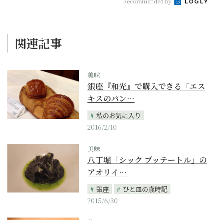
Recommended by
関連記事
美味
銀座『和光』で購入できる「エス
キスのパン…
私のお気に入り
2016/2/10
美味
八丁堀「シック プッテートル」の
アオリイ…
銀座
ひと皿の歳時記
2015/6/30