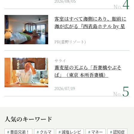
2026/08/05
No.
客室はすべて海側にあり、眼前に
海が広がる『西表島ホテル by 星
野リゾート』
PR(星野リゾート)
サライ
蕎麦屋の天ぷら「吾妻橋やぶそ
ば」（東京 本所吾妻橋）
2026/07/19
No.
人気のキーワード
豊臣兄弟！
クルマ
減塩レシピ
マネー
認知症