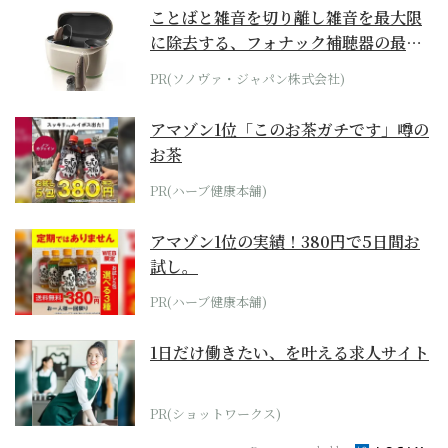
ことばと雑音を切り離し雑音を最大限
に除去する、フォナック補聴器の最上
位モデル
PR(ソノヴァ・ジャパン株式会社)
アマゾン1位「このお茶ガチです」噂の
お茶
PR(ハーブ健康本舗)
アマゾン1位の実績！380円で5日間お
試し。
PR(ハーブ健康本舗)
1日だけ働きたい、を叶える求人サイト
PR(ショットワークス)