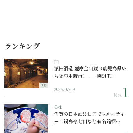
ランキング
PR
濵田酒造 薩摩金山蔵（鹿児島県い
ちき串木野市）｜「焼酎王…
PR
2026/07/09
No.
美味
佐賀の日本酒は甘口でフルーティ
ー｜鍋島や七田など有名銘柄…