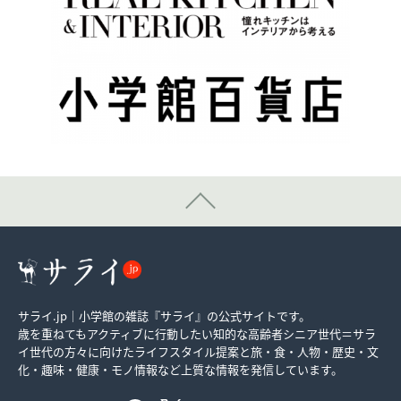
サライ.jp｜小学館の雑誌『サライ』の公式サイトです。
歳を重ねてもアクティブに行動したい知的な高齢者シニア世代＝サラ
イ世代の方々に向けたライフスタイル提案と旅・食・人物・歴史・文
化・趣味・健康・モノ情報など上質な情報を発信しています。