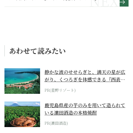
年】第10巻より
あわせて読みたい
静かな波のせせらぎと、満天の星が広
がり、くつろぎを体感できる『西表島
ホテル by...
PR(星野リゾート)
鹿児島県産の芋のみを用いて造られて
いる濵田酒造の本格焼酎
PR(濵田酒造)