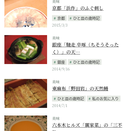
美味
京都「浜作」のふぐ刺し
京都
ひと皿の歳時記
2015/3/3
美味
銀座「馳走 卒啄（ちそうそった
く）」の天…
銀座
ひと皿の歳時記
2014/9/16
美味
東麻布「野田岩」の天然鰻
ひと皿の歳時記
私のお気に入り
2014/7/1
美味
六本木ヒルズ「厲家菜」の「三不