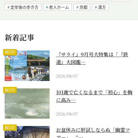
定年後の歩き方
老人ホーム
京都
漢方
新着記事
NEW
『サライ』9月号大特集は「『鉄
道』大図鑑…
2026/08/07
NEW
101歳で亡くなるまで「初心」を胸
に高み…
2026/08/07
NEW
お盆休みに肝試しならぬ「幽霊ツ
アー」。“…