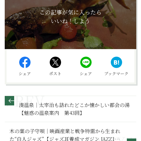
この記事が気に入ったら
いいね！しよう
シェア
ポスト
シェア
ブックマーク
湊温泉｜太宰治も訪れたどこか懐かしい都会の湯
【魅惑の温泉案内 第43回】
木の葉の子守唄｜映画産業と戦争特需から生まれ
た“白人ジャズ”【ジャズ耳養成マガジン JAZZ100