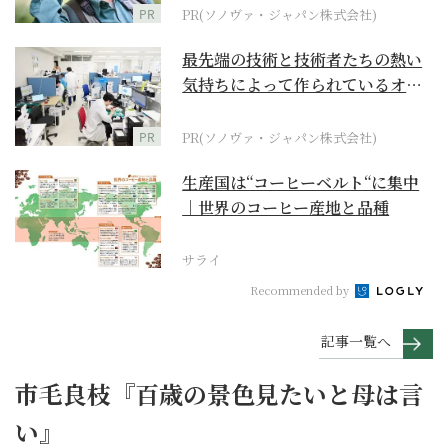
PR
PR(ソノヴァ・ジャパン株式会社)
最先端の技術と技術者たちの熱い
気持ちによって作られているオー
ダーメイド補聴器
PR
PR(ソノヴァ・ジャパン株式会社)
生産国は“コーヒーベルト“に集中
｜世界のコーヒー産地と品種
サライ
Recommended by
記事一覧へ
市毛良枝『百歳の景色見たいと母は言
い』