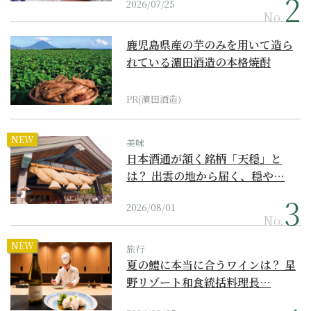
2026/07/25
No.
鹿児島県産の芋のみを用いて造ら
れている濵田酒造の本格焼酎
PR(濵田酒造)
NEW
美味
日本酒通が頷く銘柄「天穏」と
は？ 出雲の地から届く、穏や…
2026/08/01
No.
NEW
旅行
夏の鱧に本当に合うワインは？ 星
野リゾート和食統括料理長…