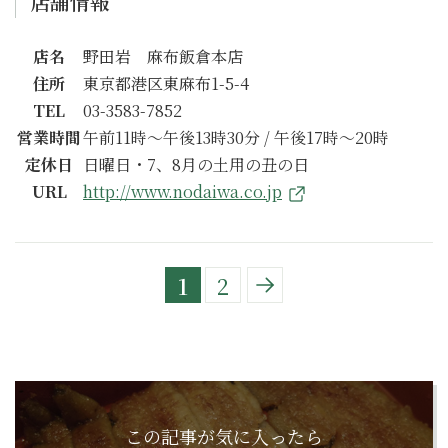
店舗情報
店名
野田岩 麻布飯倉本店
住所
東京都港区東麻布1-5-4
TEL
03-3583-7852
営業時間
午前11時～午後13時30分 / 午後17時～20時
定休日
日曜日・7、8月の土用の丑の日
URL
http://www.nodaiwa.co.jp
1
2
この記事が気に入ったら