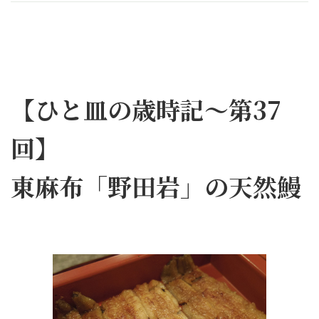
【ひと皿の歳時記～第37
回】
東麻布「野田岩」の天然鰻