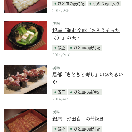
ひと皿の歳時記
私のお気に入り
2014/9/30
美味
銀座「馳走 卒啄（ちそうそった
く）」の天…
銀座
ひと皿の歳時記
2014/9/16
美味
黒部「きときと寿し」のほたるい
か
寿司
ひと皿の歳時記
2014/4/8
美味
銀座「野田岩」の蒲焼き
銀座
ひと皿の歳時記