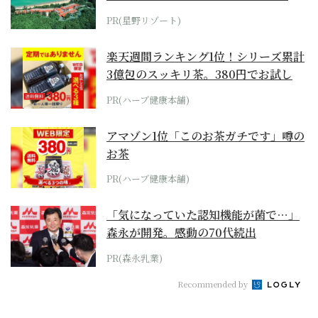
ホテル by...
PR(星野リゾート)
楽天週間ランキング1位！シリーズ累計
3億包のスッキリ茶。380円でお試し
PR(ハーブ健康本舗)
アマゾン1位「このお茶ガチです」噂の
お茶
PR(ハーブ健康本舗)
「気になっていた認知機能が菌で…」
森永が開発。感動の70代続出
PR(森永乳業)
Recommended by