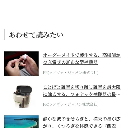
あわせて読みたい
オーダーメイドで製作する、高機能か
つ充電式の耳あな型補聴器
PR(ソノヴァ・ジャパン株式会社)
ことばと雑音を切り離し雑音を最大限
に除去する、フォナック補聴器の最上
位モデル
PR(ソノヴァ・ジャパン株式会社)
静かな波のせせらぎと、満天の星が広
がり、くつろぎを体感できる『西表島