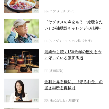
PR
PR(エア タヒチ ヌイ)
「ヤブサメの声をもう一度聴きた
い」が補聴器チャレンジの後押し
に
PR
PR(ソノヴァ・ジャパン株式会社)
創業から続く150余年の歴史を今
に守っている濵田酒造
PR
PR(濵田酒造)
金利上昇を機に、『守るお金』の
置き場所を再検討
PR
PR(株式会社北九州銀行)