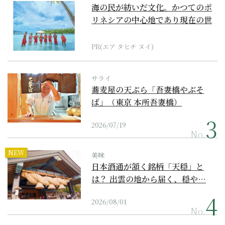
海の民が紡いだ文化。かつてのポ
リネシアの中心地であり現在の世
界遺産からみえてくる...
PR(エア タヒチ ヌイ)
サライ
蕎麦屋の天ぷら「吾妻橋やぶそ
ば」（東京 本所吾妻橋）
2026/07/19
No.
NEW
美味
日本酒通が頷く銘柄「天穏」と
は？ 出雲の地から届く、穏や…
2026/08/01
No.