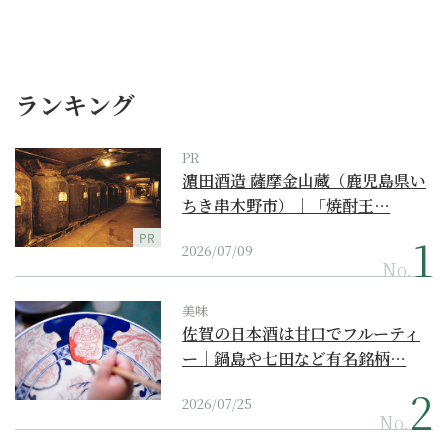
ランキング
PR
濵田酒造 薩摩金山蔵（鹿児島県い
ちき串木野市）｜「焼酎王…
PR
2026/07/09
No.
美味
佐賀の日本酒は甘口でフルーティ
ー｜鍋島や七田など有名銘柄…
2026/07/25
No.