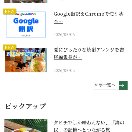
NEW
Google翻訳をChromeで使う基
本…
2026/08/06
NEW
夏にぴったりな焼酎アレンジを吉
尾編集長が…
2026/08/05
記事一覧へ
ピックアップ
タヒチでしか味わえない、「海の
民」の記憶へとつながる旅