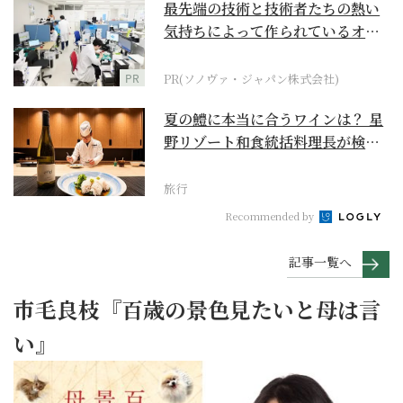
最先端の技術と技術者たちの熱い
気持ちによって作られているオー
ダーメイド補聴器
PR
PR(ソノヴァ・ジャパン株式会社)
夏の鱧に本当に合うワインは？ 星
野リゾート和食統括料理長が検証
【ワイン×和食 至...
旅行
Recommended by
記事一覧へ
市毛良枝『百歳の景色見たいと母は言
い』