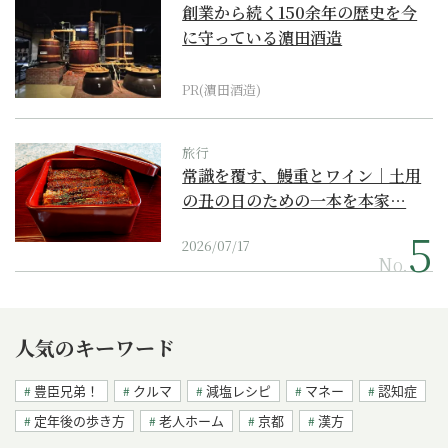
創業から続く150余年の歴史を今
に守っている濵田酒造
PR(濵田酒造)
旅行
常識を覆す、鰻重とワイン｜土用
の丑の日のための一本を本家…
2026/07/17
No.
人気のキーワード
豊臣兄弟！
クルマ
減塩レシピ
マネー
認知症
定年後の歩き方
老人ホーム
京都
漢方