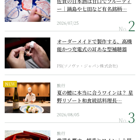
佐賀の日本酒は甘口でフルーティ
ー｜鍋島や七田など有名銘柄…
2026/07/25
No.
オーダーメイドで製作する、高機
能かつ充電式の耳あな型補聴器
PR(ソノヴァ・ジャパン株式会社)
NEW
旅行
夏の鱧に本当に合うワインは？ 星
野リゾート和食統括料理長…
2026/08/05
No.
旅行