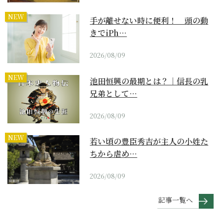
NEW
手が離せない時に便利！ 頭の動
きでiPh…
2026/08/09
NEW
池田恒興の最期とは？｜信長の乳
兄弟として…
2026/08/09
NEW
若い頃の豊臣秀吉が主人の小姓た
ちから虐め…
2026/08/09
記事一覧へ