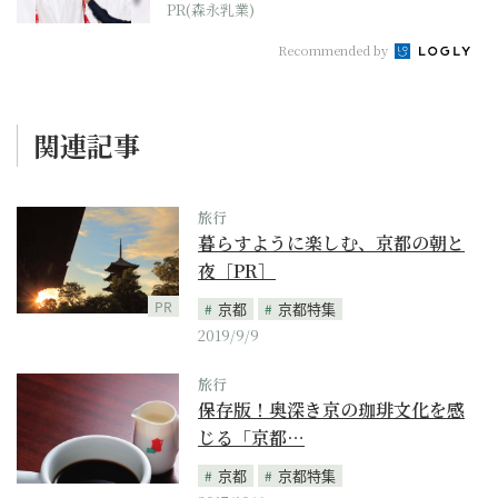
PR(森永乳業)
Recommended by
関連記事
旅行
暮らすように楽しむ、京都の朝と
夜［PR］
PR
京都
京都特集
2019/9/9
旅行
保存版！奥深き京の珈琲文化を感
じる「京都…
京都
京都特集