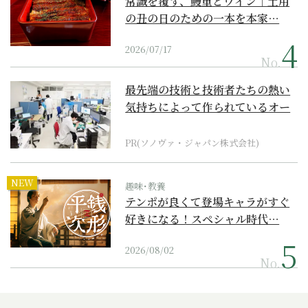
常識を覆す、鰻重とワイン｜土用
の丑の日のための一本を本家…
2026/07/17
No.
最先端の技術と技術者たちの熱い
気持ちによって作られているオー
ダーメイド補聴器
PR(ソノヴァ・ジャパン株式会社)
NEW
趣味･教養
テンポが良くて登場キャラがすぐ
好きになる！スペシャル時代…
2026/08/02
No.