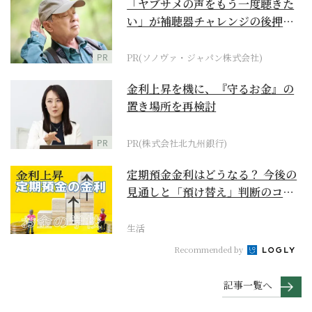
「ヤブサメの声をもう一度聴きた
い」が補聴器チャレンジの後押し
に
PR
PR(ソノヴァ・ジャパン株式会社)
金利上昇を機に、『守るお金』の
置き場所を再検討
PR
PR(株式会社北九州銀行)
定期預金金利はどうなる？ 今後の
見通しと「預け替え」判断のコツ
【お金の学校】
生活
Recommended by
記事一覧へ