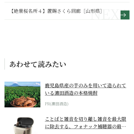
【絶景桜名所４】置賜さくら回廊［山形県］
あわせて読みたい
鹿児島県産の芋のみを用いて造られて
いる濵田酒造の本格焼酎
PR(濵田酒造)
ことばと雑音を切り離し雑音を最大限
に除去する、フォナック補聴器の最上
位モデル