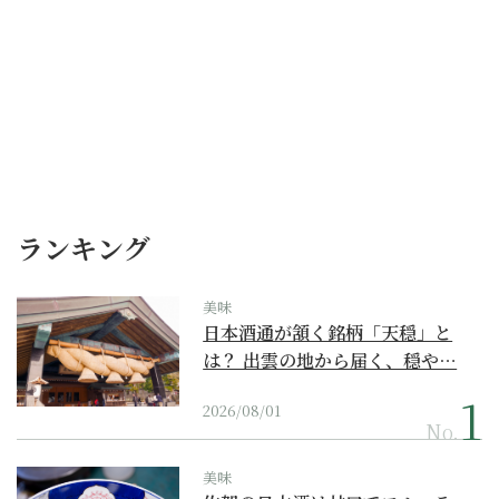
ランキング
美味
日本酒通が頷く銘柄「天穏」と
は？ 出雲の地から届く、穏や…
2026/08/01
No.
美味