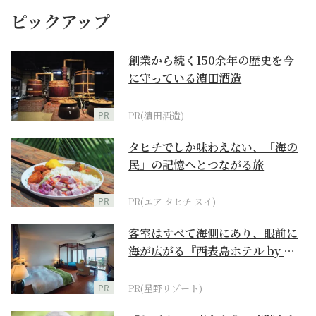
ピックアップ
創業から続く150余年の歴史を今
に守っている濵田酒造
PR
PR(濵田酒造)
タヒチでしか味わえない、「海の
民」の記憶へとつながる旅
PR
PR(エア タヒチ ヌイ)
客室はすべて海側にあり、眼前に
海が広がる『西表島ホテル by 星
野リゾート』
PR
PR(星野リゾート)