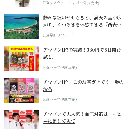
PR(ソノヴァ・ジャパン株式会社)
静かな波のせせらぎと、満天の星が広
がり、くつろぎを体感できる『西表島
ホテル by...
PR(星野リゾート)
アマゾン1位の実績！380円で5日間お
試し。
PR(ハーブ健康本舗)
アマゾン1位「このお茶ガチです」噂の
お茶
PR(ハーブ健康本舗)
アマゾンで大人気！血圧対策はコーヒ
ーに足してみて