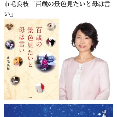
市毛良枝『百歳の景色見たいと母は言
い』