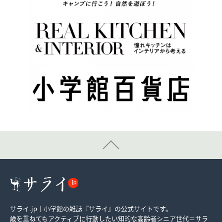
サライ.jp｜小学館の雑誌『サライ』の公式サイトです。
歳を重ねてもアクティブに行動したい知的な高齢者シニア世代＝サラ