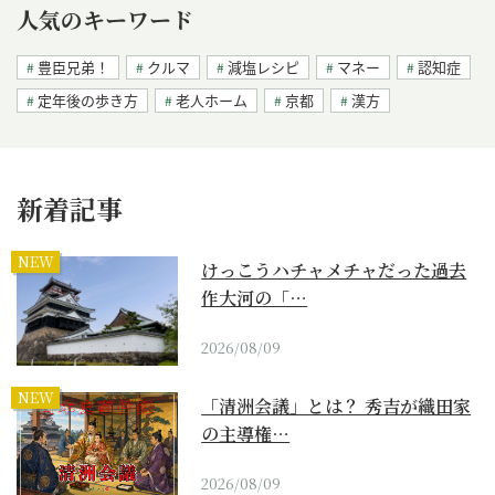
人気のキーワード
豊臣兄弟！
クルマ
減塩レシピ
マネー
認知症
定年後の歩き方
老人ホーム
京都
漢方
新着記事
NEW
けっこうハチャメチャだった過去
作大河の「…
2026/08/09
NEW
「清洲会議」とは？ 秀吉が織田家
の主導権…
2026/08/09