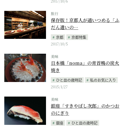
2017/10/6
旅行
保存版！京都人が通いつめる「ふ
だん遣いの…
京都
京都特集
2017/10/5
美味
日本橋「noma」の青首鴨の炭火
焼き
ひと皿の歳時記
私のお気に入り
2015/1/27
美味
銀座「すきやばし次郎」のかつお
のにぎり
銀座
ひと皿の歳時記