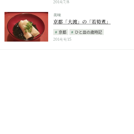
2014/7/8
美味
京都「大渡」の「若筍煮」
京都
ひと皿の歳時記
2014/4/15