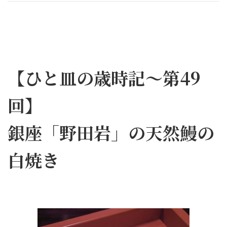
【ひと皿の歳時記～第49
回】
銀座「野田岩」の天然鰻の
白焼き