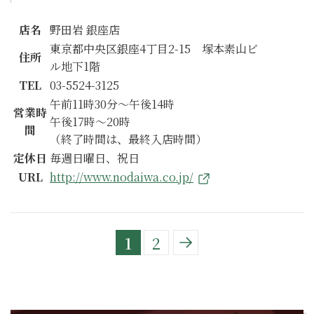
店名
野田岩 銀座店
東京都中央区銀座4丁目2-15 塚本素山ビ
住所
ル地下1階
TEL
03-5524-3125
午前11時30分～午後14時
営業時
午後17時～20時
間
（終了時間は、最終入店時間）
定休日
毎週日曜日、祝日
URL
http://www.nodaiwa.co.jp/
1
2