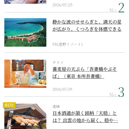
2026/07/25
No.
静かな波のせせらぎと、満天の星
が広がり、くつろぎを体感できる
『西表島ホテル by...
PR(星野リゾート)
サライ
蕎麦屋の天ぷら「吾妻橋やぶそ
ば」（東京 本所吾妻橋）
2026/07/19
No.
NEW
美味
日本酒通が頷く銘柄「天穏」と
は？ 出雲の地から届く、穏や…