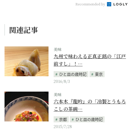
Recommended by
関連記事
美味
九州で味わえる正真正銘の「江戸
前すし」！…
ひと皿の歳時記
東京
2016/8/3
美味
六本木『龍吟』の「冷製とうもろ
こしの茶碗…
京都
ひと皿の歳時記
2015/7/28