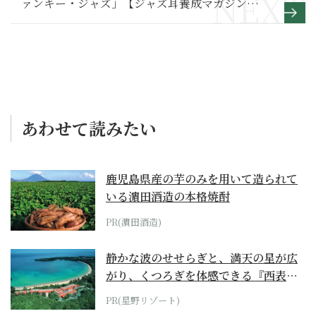
ァンキー・ジャズ」【ジャズ耳養成マガジン
JAZZ100年】第14巻より
あわせて読みたい
鹿児島県産の芋のみを用いて造られて
いる濵田酒造の本格焼酎
PR(濵田酒造)
静かな波のせせらぎと、満天の星が広
がり、くつろぎを体感できる『西表島
ホテル by...
PR(星野リゾート)