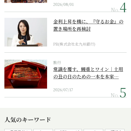
2026/08/01
No.
金利上昇を機に、『守るお金』の
置き場所を再検討
PR(株式会社北九州銀行)
旅行
常識を覆す、鰻重とワイン｜土用
の丑の日のための一本を本家…
2026/07/17
No.
人気のキーワード