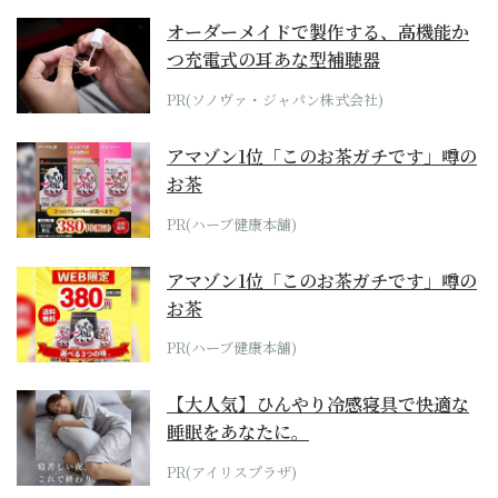
オーダーメイドで製作する、高機能か
つ充電式の耳あな型補聴器
PR(ソノヴァ・ジャパン株式会社)
アマゾン1位「このお茶ガチです」噂の
お茶
PR(ハーブ健康本舗)
アマゾン1位「このお茶ガチです」噂の
お茶
PR(ハーブ健康本舗)
【大人気】ひんやり冷感寝具で快適な
睡眠をあなたに。
PR(アイリスプラザ)