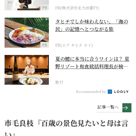
PR
PR(株式会社北九州銀行)
タヒチでしか味わえない、「海の
民」の記憶へとつながる旅
PR
PR(エア タヒチ ヌイ)
夏の鱧に本当に合うワインは？ 星
野リゾート和食統括料理長が検証
【ワイン×和食 至...
旅行
Recommended by
記事一覧へ
市毛良枝『百歳の景色見たいと母は言
い』