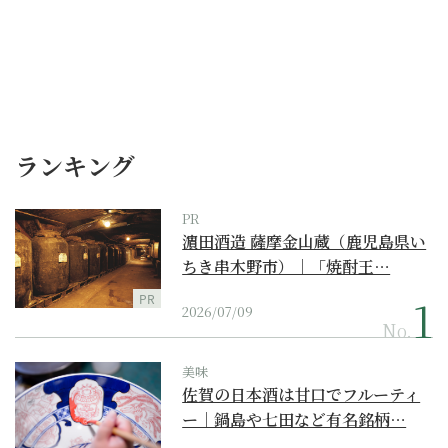
ランキング
PR
濵田酒造 薩摩金山蔵（鹿児島県い
ちき串木野市）｜「焼酎王…
PR
2026/07/09
No.
美味
佐賀の日本酒は甘口でフルーティ
ー｜鍋島や七田など有名銘柄…