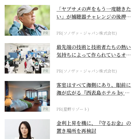
「ヤブサメの声をもう一度聴きた
い」が補聴器チャレンジの後押し
に
PR
PR(ソノヴァ・ジャパン株式会社)
最先端の技術と技術者たちの熱い
気持ちによって作られているオー
ダーメイド補聴器
PR
PR(ソノヴァ・ジャパン株式会社)
客室はすべて海側にあり、眼前に
海が広がる『西表島ホテル by 星
野リゾート』
PR
PR(星野リゾート)
金利上昇を機に、『守るお金』の
置き場所を再検討