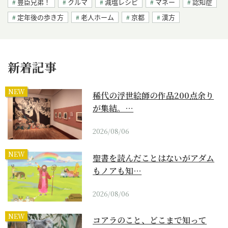
豊臣兄弟！
クルマ
減塩レシピ
マネー
認知症
定年後の歩き方
老人ホーム
京都
漢方
新着記事
NEW
稀代の浮世絵師の作品200点余り
が集結。…
2026/08/06
NEW
聖書を読んだことはないがアダム
もノアも知…
2026/08/06
NEW
コアラのこと、どこまで知って