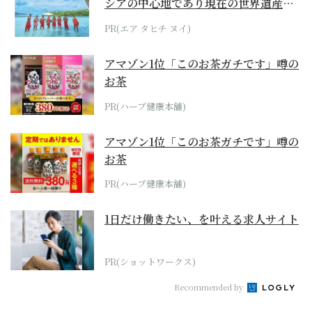
シアの中心地であり現在の世界遺産か
らみえてくる...
PR(エア タヒチ ヌイ)
アマゾン1位「このお茶ガチです」噂の
お茶
PR(ハーブ健康本舗)
アマゾン1位「このお茶ガチです」噂の
お茶
PR(ハーブ健康本舗)
1日だけ働きたい、を叶える求人サイト
PR(ショットワークス)
Recommended by