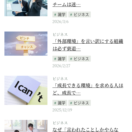
チームは迷…
識学
ビジネス
2026/3/6
ビジネス
「外部環境」を言い訳にする組織
は必ず衰退…
識学
ビジネス
2026/2/27
ビジネス
「成長できる環境」を求める人ほ
ど、成長で…
識学
ビジネス
2025/12/19
ビジネス
なぜ「言われたことしかやらな