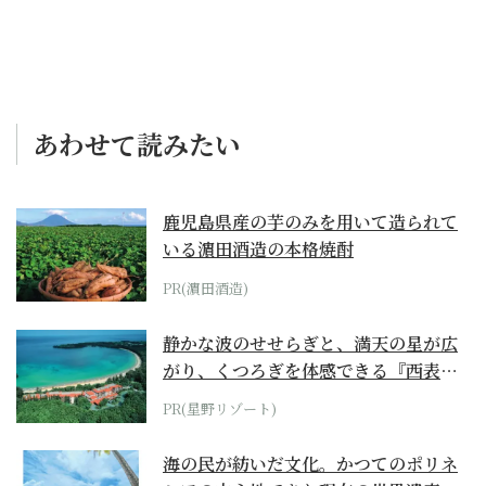
あわせて読みたい
鹿児島県産の芋のみを用いて造られて
いる濵田酒造の本格焼酎
PR(濵田酒造)
静かな波のせせらぎと、満天の星が広
がり、くつろぎを体感できる『西表島
ホテル by...
PR(星野リゾート)
海の民が紡いだ文化。かつてのポリネ