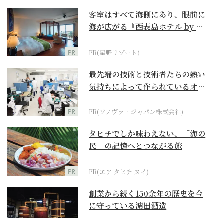
客室はすべて海側にあり、眼前に
海が広がる『西表島ホテル by 星
野リゾート』
PR
PR(星野リゾート)
最先端の技術と技術者たちの熱い
気持ちによって作られているオー
ダーメイド補聴器
PR
PR(ソノヴァ・ジャパン株式会社)
タヒチでしか味わえない、「海の
民」の記憶へとつながる旅
PR
PR(エア タヒチ ヌイ)
創業から続く150余年の歴史を今
に守っている濵田酒造