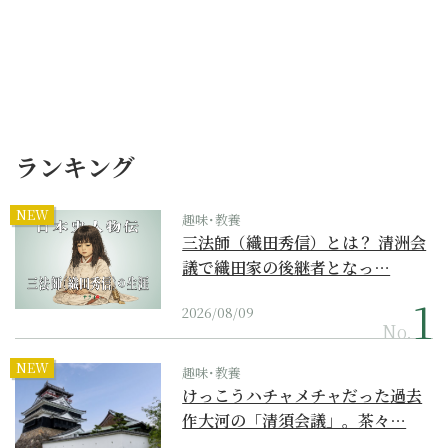
ランキング
NEW
趣味･教養
三法師（織田秀信）とは？ 清洲会
議で織田家の後継者となっ…
2026/08/09
No.
NEW
趣味･教養
けっこうハチャメチャだった過去
作大河の「清須会議」。茶々…