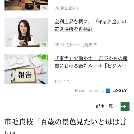
PR
PR(濵田酒造)
金利上昇を機に、『守るお金』の
置き場所を再検討
PR
PR(株式会社北九州銀行)
「事実」で動かす！ 部下からの報
告における絶対ルール【ビジネス
最前線】
ビジネス
Recommended by
記事一覧へ
市毛良枝『百歳の景色見たいと母は言
い』