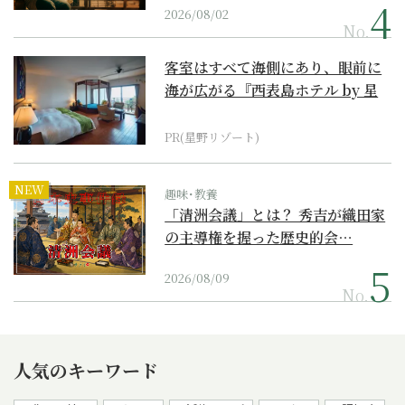
2026/08/02
No.
客室はすべて海側にあり、眼前に
海が広がる『西表島ホテル by 星
野リゾート』
PR(星野リゾート)
NEW
趣味･教養
「清洲会議」とは？ 秀吉が織田家
の主導権を握った歴史的会…
2026/08/09
No.
人気のキーワード