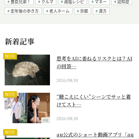
豊臣兄弟！
クルマ
減塩レシピ
マネー
認知症
定年後の歩き方
老人ホーム
京都
漢方
新着記事
NEW
思考をAIに委ねるリスクとは？AI
の回答…
2026/08/10
NEW
“聴こえにくい”シーンでサッと着
けてスト…
2026/08/10
PR
NEW
au公式のショート動画アプリ「au