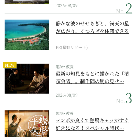
2026/08/09
No.
静かな波のせせらぎと、満天の星
が広がり、くつろぎを体感できる
『西表島ホテル by...
PR(星野リゾート)
NEW
趣味･教養
最新の知見をもとに描かれた「清
須会議」。制作陣の腕の見せ…
2026/08/09
No.
趣味･教養
テンポが良くて登場キャラがすぐ
好きになる！スペシャル時代…