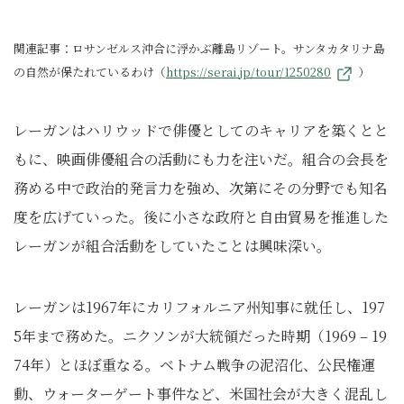
関連記事：ロサンゼルス沖合に浮かぶ離島リゾート。サンタカタリナ島
の自然が保たれているわけ（
https://serai.jp/tour/1250280
）
レーガンはハリウッドで俳優としてのキャリアを築くとと
もに、映画俳優組合の活動にも力を注いだ。組合の会長を
務める中で政治的発言力を強め、次第にその分野でも知名
度を広げていった。後に小さな政府と自由貿易を推進した
レーガンが組合活動をしていたことは興味深い。
レーガンは1967年にカリフォルニア州知事に就任し、197
5年まで務めた。ニクソンが大統領だった時期（1969 – 19
74年）とほぼ重なる。ベトナム戦争の泥沼化、公民権運
動、ウォーターゲート事件など、米国社会が大きく混乱し