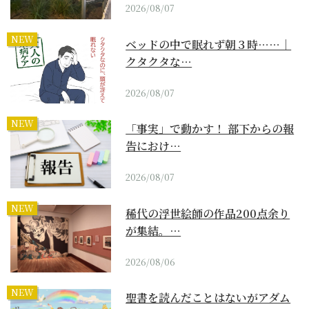
2026/08/07
NEW
ベッドの中で眠れず朝３時……｜
クタクタな…
2026/08/07
NEW
「事実」で動かす！ 部下からの報
告におけ…
2026/08/07
NEW
稀代の浮世絵師の作品200点余り
が集結。…
2026/08/06
NEW
聖書を読んだことはないがアダム