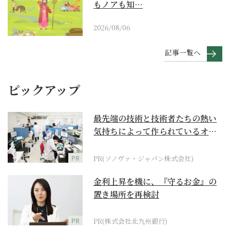
もノアも知…
2026/08/06
記事一覧へ
ピックアップ
最先端の技術と技術者たちの熱い
気持ちによって作られているオー
ダーメイド補聴器
PR
PR(ソノヴァ・ジャパン株式会社)
金利上昇を機に、『守るお金』の
置き場所を再検討
PR
PR(株式会社北九州銀行)