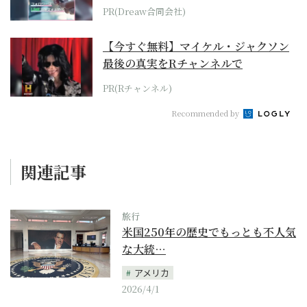
PR(Dreaw合同会社)
【今すぐ無料】マイケル・ジャクソン
最後の真実をRチャンネルで
PR(Rチャンネル)
Recommended by
関連記事
旅行
米国250年の歴史でもっとも不人気
な大統…
アメリカ
2026/4/1