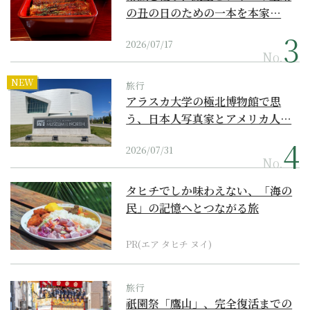
の丑の日のための一本を本家…
2026/07/17
No.
NEW
旅行
アラスカ大学の極北博物館で思
う、日本人写真家とアメリカ人…
2026/07/31
No.
タヒチでしか味わえない、「海の
民」の記憶へとつながる旅
PR(エア タヒチ ヌイ)
旅行
祇園祭「鷹山」、完全復活までの