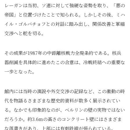
レーガンは当初、ソ連に対して強硬な姿勢を取り、「悪の
帝国」と位置づけたことで知られる。しかしその後、ミハ
イル・ゴルバチョフとの対話に踏み出し、関係改善と軍縮
交渉へと舵を切る。
その成果が1987年の中距離核戦力全廃条約である。核兵
器削減を具体的に進めたこの合意は、冷戦終結への重要な
一歩となった。
館内には当時の演説や外交交渉の記録など、この激動の時
代を物語るさまざまな歴史的資料が数多く展示されてい
る。なかでも印象的なのが、ベルリンの壁の実物ではない
だろうか。約3.6mの高さのコンクリート壁にはさまざま
な落書きがあり、上部には有刺鉄線が張られている。