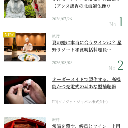
【アンヌ遙香の北海道仏像ワ…
2026/07/26
No.
NEW
旅行
夏の鱧に本当に合うワインは？ 星
野リゾート和食統括料理長…
2026/08/05
No.
オーダーメイドで製作する、高機
能かつ充電式の耳あな型補聴器
PR(ソノヴァ・ジャパン株式会社)
旅行
常識を覆す、鰻重とワイン｜土用