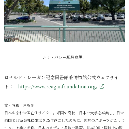
シミ・バレー駅駐車場。
ロナルド・レーガン記念図書館兼博物館公式ウェブサイ
ト：
https://www.reaganfoundation.org/
文・写真 角谷剛
日本生まれ米国在住ライター。米国で高校、日本で大学を卒業し、日米
両国でIT系会社員生活を25年過ごしたのちに、趣味のスポーツがこうじ
てコーチ業に転身。日本のメディア多数で執筆。世界100ヵ国以上の現