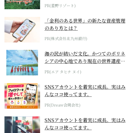
ホテル by...
PR(星野リゾート)
「金利のある世界」の新たな資産管理
のあり方とは？
PR(株式会社北九州銀行)
海の民が紡いだ文化。かつてのポリネ
シアの中心地であり現在の世界遺産か
らみえてくる...
PR(エア タヒチ ヌイ)
SNSアカウントを着実に成長。実はみ
んなココ使ってます。
PR(Dreaw合同会社)
SNSアカウントを着実に成長。実はみ
んなココ使ってます。