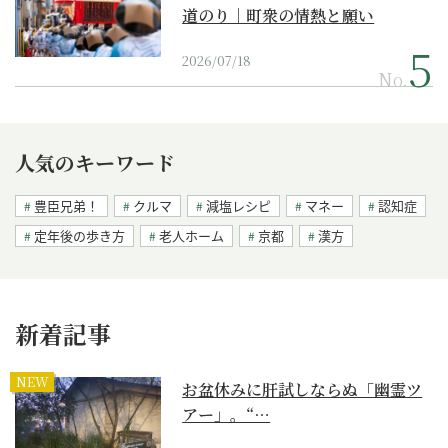
道のり｜町衆の情熱と願い
2026/07/18
No.
人気のキーワード
豊臣兄弟！
クルマ
減塩レシピ
マネー
認知症
定年後の歩き方
老人ホーム
京都
漢方
新着記事
NEW
お盆休みに肝試しならぬ「幽霊ツ
アー」。“…