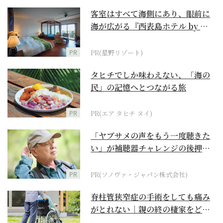
客室はすべて海側にあり、眼前に
海が広がる『西表島ホテル by 星
野リゾート』
PR
PR(星野リゾート)
タヒチでしか味わえない、「海の
民」の記憶へとつながる旅
PR
PR(エア タヒチ ヌイ)
「ヤブサメの声をもう一度聴きた
い」が補聴器チャレンジの後押し
に
PR
PR(ソノヴァ・ジャパン株式会社)
脊柱管狭窄症の手術をしても痛み
がとれない｜親の終の棲家をどう
選ぶ？【２】