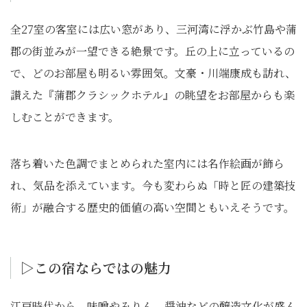
全27室の客室には広い窓があり、三河湾に浮かぶ竹島や蒲
郡の街並みが一望できる絶景です。丘の上に立っているの
で、どのお部屋も明るい雰囲気。文豪・川端康成も訪れ、
讃えた『蒲郡クラシックホテル』の眺望をお部屋からも楽
しむことができます。
落ち着いた色調でまとめられた室内には名作絵画が飾ら
れ、気品を添えています。今も変わらぬ「時と匠の建築技
術」が融合する歴史的価値の高い空間ともいえそうです。
▷この宿ならではの魅⼒
江戸時代から、味噌やみりん、醤油などの醸造文化が盛ん