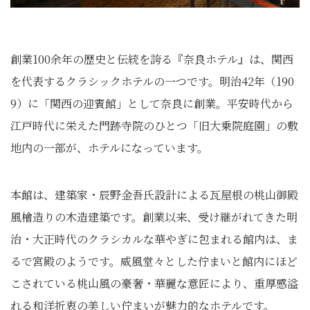
創業100余年の歴史と伝統を誇る『奈良ホテル』は、関西
を代表するクラシックホテルの一つです。明治42年（190
9）に「関西の迎賓館」として奈良に創業。平安時代から
江戸時代に栄えた門跡寺院のひとつ「旧大乗院庭園」の敷
地内の一部が、ホテルになっています。
本館は、建築家・辰野金吾氏設計による瓦屋根の桃山御殿
風檜造りの木造建築です。創業以来、受け継がれてきた明
治・大正時代のクラシカルな華やぎに包まれる館内は、ま
るで宮殿のようです。威風堂々とした佇まいと館内にほど
こされている桃山風の豪奢・華麗な意匠により、重厚感溢
れる和洋折衷の美しい佇まいが魅力的なホテルです。