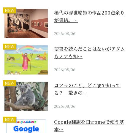
NEW
稀代の浮世絵師の作品200点余り
が集結。…
2026/08/06
NEW
聖書を読んだことはないがアダム
もノアも知…
2026/08/06
NEW
コアラのこと、どこまで知って
る？ 驚きの…
2026/08/06
NEW
Google翻訳をChromeで使う基
本…