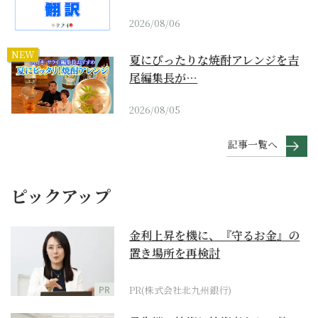
2026/08/06
NEW
夏にぴったりな焼酎アレンジを吉
尾編集長が…
2026/08/05
記事一覧へ
ピックアップ
金利上昇を機に、『守るお金』の
置き場所を再検討
PR
PR(株式会社北九州銀行)