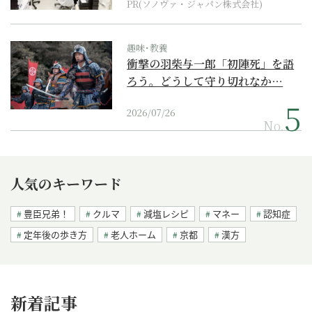
PR(ソノヴァ・ジャパン株式会社)
趣味･教養
衝撃の羽柴与一郎「初陣死」を語
ろう。どうして守り切れなか…
2026/07/26
No.
人気のキーワード
豊臣兄弟！
クルマ
減塩レシピ
マネー
認知症
定年後の歩き方
老人ホーム
京都
漢方
新着記事