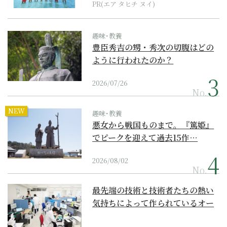
PR(エア タヒチ ヌイ)
趣味･教養
豊臣秀吉の甥・秀次の切腹はどの
ように行われたのか？
2026/07/26
No.
NEW
趣味･教養
悪女から戦国ものまで。『篤姫』
でピークを迎えて過去15作…
2026/08/02
No.
最先端の技術と技術者たちの熱い
気持ちによって作られているオー
ダーメイド補聴器