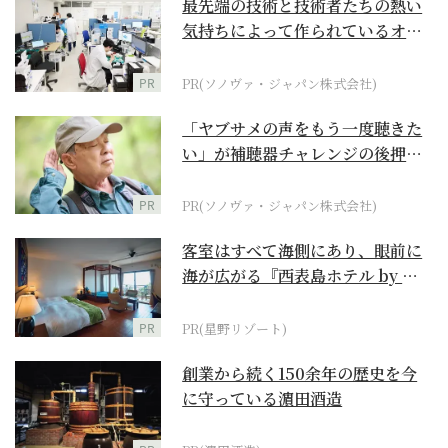
最先端の技術と技術者たちの熱い
気持ちによって作られているオー
ダーメイド補聴器
PR
PR(ソノヴァ・ジャパン株式会社)
「ヤブサメの声をもう一度聴きた
い」が補聴器チャレンジの後押し
に
PR
PR(ソノヴァ・ジャパン株式会社)
客室はすべて海側にあり、眼前に
海が広がる『西表島ホテル by 星
野リゾート』
PR
PR(星野リゾート)
創業から続く150余年の歴史を今
に守っている濵田酒造