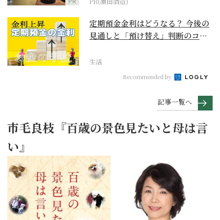
PR
PR(濵田酒造)
定期預金金利はどうなる？ 今後の
見通しと「預け替え」判断のコツ
【お金の学校】
生活
Recommended by
記事一覧へ
市毛良枝『百歳の景色見たいと母は言
い』