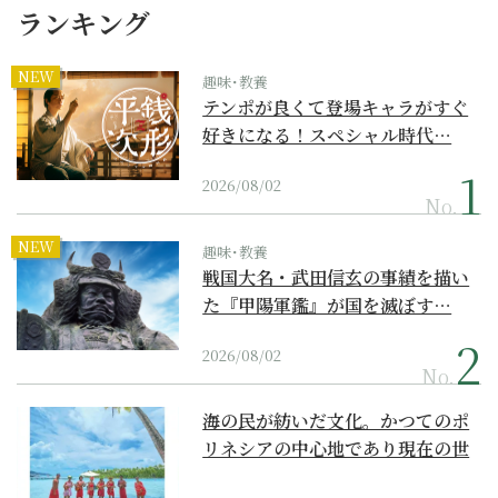
ランキング
NEW
趣味･教養
テンポが良くて登場キャラがすぐ
好きになる！スペシャル時代…
2026/08/02
No.
NEW
趣味･教養
戦国大名・武田信玄の事績を描い
た『甲陽軍鑑』が国を滅ぼす…
2026/08/02
No.
海の民が紡いだ文化。かつてのポ
リネシアの中心地であり現在の世
界遺産からみえてくる...