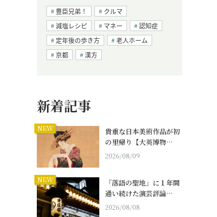
豊臣兄弟！
クルマ
減塩レシピ
マネー
認知症
定年後の歩き方
老人ホーム
京都
漢方
新着記事
NEW
貴重な日本美術作品が初
の里帰り【大英博物…
2026/08/09
NEW
「落語の聖地」に１年間
通い続けた演芸評論…
2026/08/08