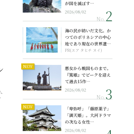
が国を滅ぼす…
2026/08/02
No.
海の民が紡いだ文化。か
つてのポリネシアの中心
地であり現在の世界遺産
からみえてくる...
PR(エア タヒチ ヌイ)
NEW
ン
悪女から戦国ものまで。
『篤姫』でピークを迎え
て過去15作…
2026/08/02
む、
No.
…
NEW
「卑弥呼」「藤原薬子」
「満天姫」。大河ドラマ
の次なる女性…
2026/08/02