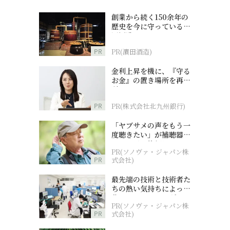
創業から続く150余年の
歴史を今に守っている濵
田酒造
PR
PR(濵田酒造)
金利上昇を機に、『守る
お金』の置き場所を再検
討
PR
PR(株式会社北九州銀行)
「ヤブサメの声をもう一
度聴きたい」が補聴器チ
ャレンジの後押しに
PR(ソノヴァ・ジャパン株
PR
式会社)
最先端の技術と技術者た
ちの熱い気持ちによって
作られているオーダーメ
PR(ソノヴァ・ジャパン株
イド補聴器
PR
式会社)