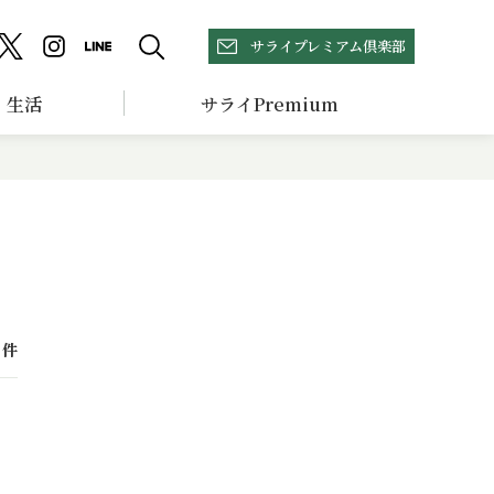
サライプレミアム倶楽部
生活
サライPremium
件