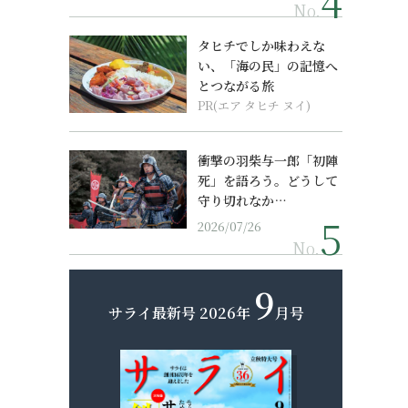
No.
タヒチでしか味わえな
い、「海の民」の記憶へ
とつながる旅
PR(エア タヒチ ヌイ)
衝撃の羽柴与一郎「初陣
死」を語ろう。どうして
守り切れなか…
2026/07/26
No.
9
サライ最新号
2026年
月号