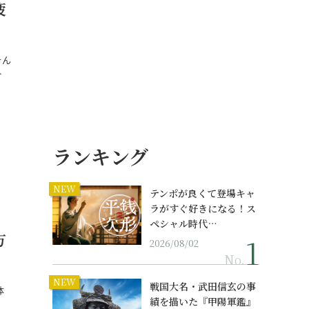
疲
そん
…
ランキング
NEW
テンポが良くて登場キャ
ラがすぐ好きになる！ス
ペシャル時代…
方
2026/08/02
No.
NEW
戦国大名・武田信玄の事
体
績を描いた『甲陽軍鑑』
…