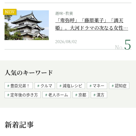
NEW
趣味･教養
「卑弥呼」「藤原薬子」「満天
姫」。大河ドラマの次なる女性…
2026/08/02
No.
人気のキーワード
豊臣兄弟！
クルマ
減塩レシピ
マネー
認知症
定年後の歩き方
老人ホーム
京都
漢方
新着記事