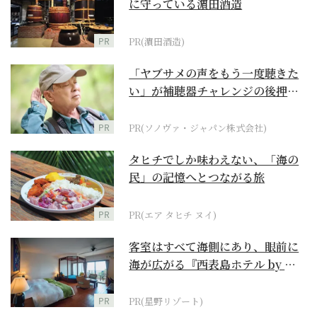
に守っている濵田酒造
PR
PR(濵田酒造)
「ヤブサメの声をもう一度聴きた
い」が補聴器チャレンジの後押し
に
PR
PR(ソノヴァ・ジャパン株式会社)
タヒチでしか味わえない、「海の
民」の記憶へとつながる旅
PR
PR(エア タヒチ ヌイ)
客室はすべて海側にあり、眼前に
海が広がる『西表島ホテル by 星
野リゾート』
PR
PR(星野リゾート)