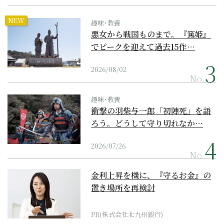
NEW
趣味･教養
悪女から戦国ものまで。『篤姫』
でピークを迎えて過去15作…
2026/08/02
No.
趣味･教養
衝撃の羽柴与一郎「初陣死」を語
ろう。どうして守り切れなか…
2026/07/26
No.
金利上昇を機に、『守るお金』の
置き場所を再検討
PR(株式会社北九州銀行)