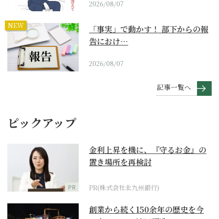
2026/08/07
NEW
「事実」で動かす！ 部下からの報
告におけ…
2026/08/07
記事一覧へ
ピックアップ
金利上昇を機に、『守るお金』の
置き場所を再検討
PR
PR(株式会社北九州銀行)
創業から続く150余年の歴史を今