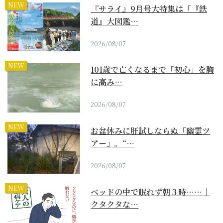
NEW
『サライ』9月号大特集は「『鉄
道』大図鑑…
2026/08/07
NEW
101歳で亡くなるまで「初心」を胸
に高み…
2026/08/07
NEW
お盆休みに肝試しならぬ「幽霊ツ
アー」。“…
2026/08/07
NEW
ベッドの中で眠れず朝３時……｜
クタクタな…