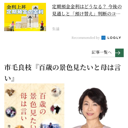
定期預金金利はどうなる？ 今後の
見通しと「預け替え」判断のコツ
【お金の学校】
生活
Recommended by
記事一覧へ
市毛良枝『百歳の景色見たいと母は言
い』