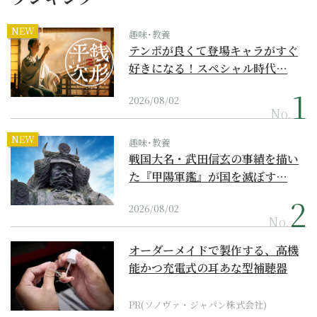
NEW
趣味･教養
テンポが良くて登場キャラがすぐ
好きになる！スペシャル時代…
2026/08/02
No.
NEW
趣味･教養
戦国大名・武田信玄の事績を描い
た『甲陽軍鑑』が国を滅ぼす…
2026/08/02
No.
オーダーメイドで製作する、高機
能かつ充電式の耳あな型補聴器
PR(ソノヴァ・ジャパン株式会社)