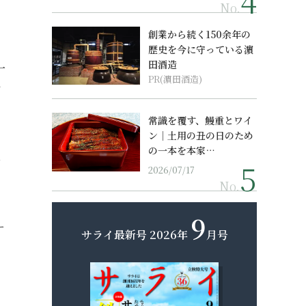
No.
創業から続く150余年の
歴史を今に守っている濵
田酒造
一
PR(濵田酒造)
イ
常識を覆す、鰻重とワイ
ン｜土用の丑の日のため
の一本を本家…
ん
2026/07/17
No.
9
ー
サライ最新号
2026年
月号