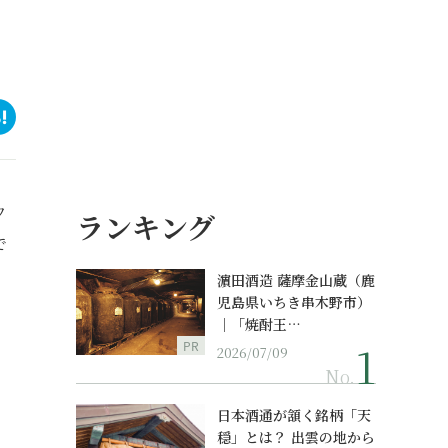
ウ
ランキング
で
濵田酒造 薩摩金山蔵（鹿
児島県いちき串木野市）
｜「焼酎王…
PR
2026/07/09
No.
日本酒通が頷く銘柄「天
穏」とは？ 出雲の地から