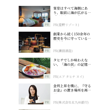
客室はすべて海側にあ
り、眼前に海が広がる
『西表島ホテル by 星野
リゾート』
PR
PR(星野リゾート)
創業から続く150余年の
歴史を今に守っている濵
田酒造
PR
PR(濵田酒造)
タヒチでしか味わえな
い、「海の民」の記憶へ
とつながる旅
PR
PR(エア タヒチ ヌイ)
金利上昇を機に、『守る
お金』の置き場所を再検
討
PR
PR(株式会社北九州銀行)