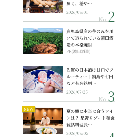
届く、穏や…
2026/08/01
No.
鹿児島県産の芋のみを用
いて造られている濵田酒
造の本格焼酎
PR(濵田酒造)
佐賀の日本酒は甘口でフ
ルーティー｜鍋島や七田
など有名銘柄…
2026/07/25
No.
NEW
夏の鱧に本当に合うワイ
ンは？ 星野リゾート和食
統括料理長…
2026/08/05