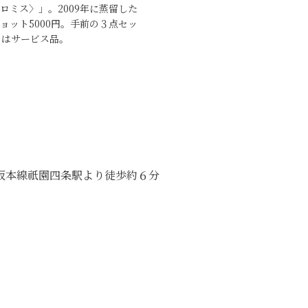
ロミス〉」。2009年に蒸留した
ショット5000円。手前の３点セッ
トはサービス品。
阪本線祇園四条駅より徒歩約６分