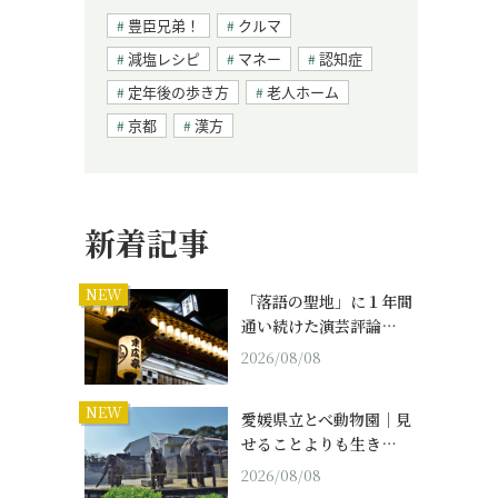
豊臣兄弟！
クルマ
減塩レシピ
マネー
認知症
定年後の歩き方
老人ホーム
京都
漢方
新着記事
NEW
「落語の聖地」に１年間
通い続けた演芸評論…
2026/08/08
NEW
愛媛県立とべ動物園｜見
せることよりも生き…
2026/08/08