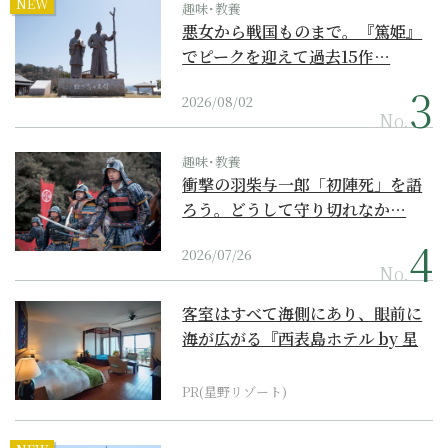
NEW
趣味･教養
悪女から戦国ものまで。『篤姫』
でピークを迎えて過去15作…
2026/08/02
No.
趣味･教養
衝撃の羽柴与一郎「初陣死」を語
ろう。どうして守り切れなか…
2026/07/26
No.
客室はすべて海側にあり、眼前に
海が広がる『西表島ホテル by 星
野リゾート』
PR(星野リゾート)