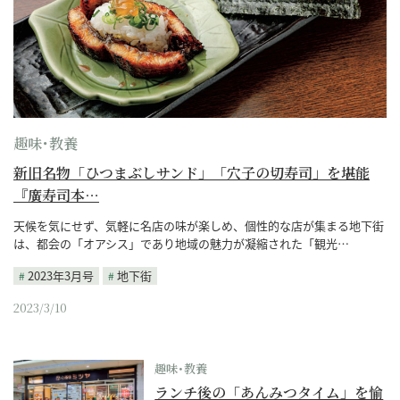
趣味･教養
新旧名物「ひつまぶしサンド」「穴子の切寿司」を堪能
『廣寿司本…
天候を気にせず、気軽に名店の味が楽しめ、個性的な店が集まる地下街
は、都会の「オアシス」であり地域の魅力が凝縮された「観光…
2023年3月号
地下街
2023/3/10
趣味･教養
ランチ後の「あんみつタイム」を愉