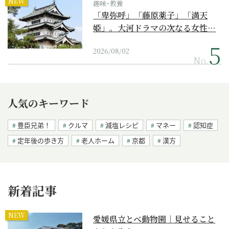
NEW
趣味･教養
「卑弥呼」「藤原薬子」「満天
姫」。大河ドラマの次なる女性…
2026/08/02
No.
人気のキーワード
豊臣兄弟！
クルマ
減塩レシピ
マネー
認知症
定年後の歩き方
老人ホーム
京都
漢方
新着記事
NEW
愛媛県立とべ動物園｜見せること