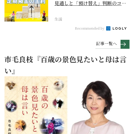
見通しと「預け替え」判断のコツ
【お金の学校】
生活
Recommended by
記事一覧へ
市毛良枝『百歳の景色見たいと母は言
い』