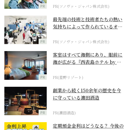
PR
PR(ソノヴァ・ジャパン株式会社)
最先端の技術と技術者たちの熱い
気持ちによって作られているオー
ダーメイド補聴器
PR
PR(ソノヴァ・ジャパン株式会社)
客室はすべて海側にあり、眼前に
海が広がる『西表島ホテル by 星
野リゾート』
PR
PR(星野リゾート)
創業から続く150余年の歴史を今
に守っている濵田酒造
PR
PR(濵田酒造)
定期預金金利はどうなる？ 今後の