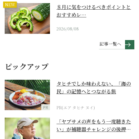
NEW
８月に気をつけるべきポイントと
おすすめレ…
2026/08/08
記事一覧へ
ピックアップ
タヒチでしか味わえない、「海の
民」の記憶へとつながる旅
PR
PR(エア タヒチ ヌイ)
「ヤブサメの声をもう一度聴きた
い」が補聴器チャレンジの後押し
に