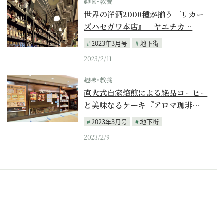
趣味･教養
世界の洋酒2000種が揃う『リカー
ズハセガワ本店』｜ヤエチカ…
2023年3月号
地下街
2023/2/11
趣味･教養
直火式自家焙煎による絶品コーヒー
と美味なるケーキ『アロマ珈琲…
2023年3月号
地下街
2023/2/9