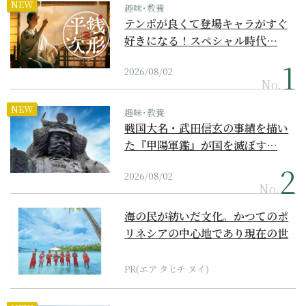
NEW
趣味･教養
テンポが良くて登場キャラがすぐ
好きになる！スペシャル時代…
2026/08/02
No.
NEW
趣味･教養
戦国大名・武田信玄の事績を描い
た『甲陽軍鑑』が国を滅ぼす…
2026/08/02
No.
海の民が紡いだ文化。かつてのポ
リネシアの中心地であり現在の世
界遺産からみえてくる...
PR(エア タヒチ ヌイ)