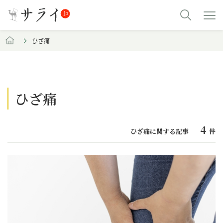
ひざ痛
ひざ痛
4
ひざ痛に関する記事
件