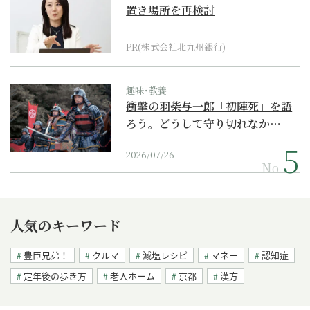
置き場所を再検討
PR(株式会社北九州銀行)
趣味･教養
衝撃の羽柴与一郎「初陣死」を語
ろう。どうして守り切れなか…
2026/07/26
No.
人気のキーワード
豊臣兄弟！
クルマ
減塩レシピ
マネー
認知症
定年後の歩き方
老人ホーム
京都
漢方