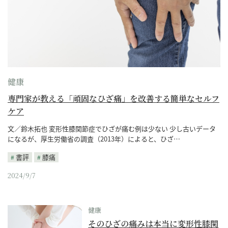
健康
専門家が教える「頑固なひざ痛」を改善する簡単なセルフ
ケア
文／鈴木拓也 変形性膝関節症でひざが痛む例は少ない 少し古いデータ
になるが、厚生労働省の調査（2013年）によると、ひざ…
書評
膝痛
2024/9/7
健康
そのひざの痛みは本当に変形性膝関