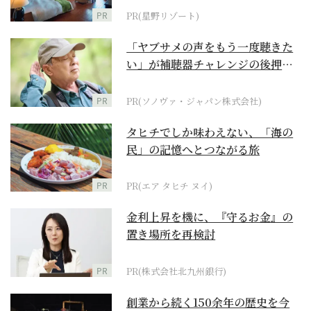
PR
PR(星野リゾート)
「ヤブサメの声をもう一度聴きた
い」が補聴器チャレンジの後押し
に
PR
PR(ソノヴァ・ジャパン株式会社)
タヒチでしか味わえない、「海の
民」の記憶へとつながる旅
PR
PR(エア タヒチ ヌイ)
金利上昇を機に、『守るお金』の
置き場所を再検討
PR
PR(株式会社北九州銀行)
創業から続く150余年の歴史を今