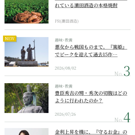
れている濵田酒造の本格焼酎
PR(濵田酒造)
NEW
趣味･教養
悪女から戦国ものまで。『篤姫』
でピークを迎えて過去15作…
2026/08/02
No.
趣味･教養
豊臣秀吉の甥・秀次の切腹はどの
ように行われたのか？
2026/07/26
No.
金利上昇を機に、『守るお金』の