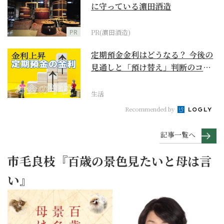
に守っている濵田酒造
PR
PR(濵田酒造)
定期預金金利はどうなる？ 今後の
見通しと「預け替え」判断のコツ
【お金の学校】
生活
Recommended by
記事一覧へ
市毛良枝『百歳の景色見たいと母は言
い』