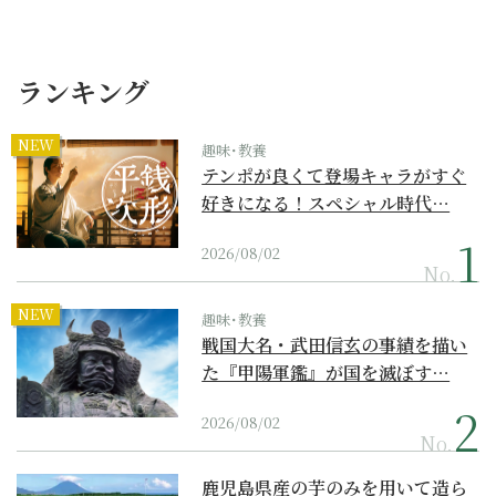
ランキング
NEW
趣味･教養
テンポが良くて登場キャラがすぐ
好きになる！スペシャル時代…
2026/08/02
No.
NEW
趣味･教養
戦国大名・武田信玄の事績を描い
た『甲陽軍鑑』が国を滅ぼす…
2026/08/02
No.
鹿児島県産の芋のみを用いて造ら