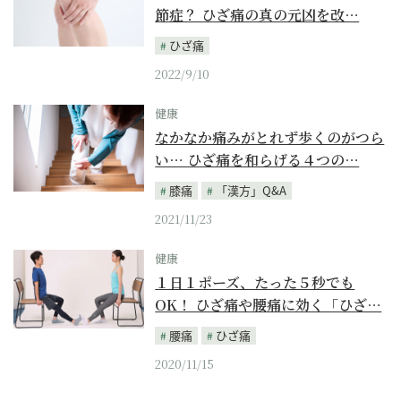
節症？ ひざ痛の真の元凶を改…
ひざ痛
2022/9/10
健康
なかなか痛みがとれず歩くのがつら
い… ひざ痛を和らげる４つの…
膝痛
「漢方」Q&A
2021/11/23
健康
１日１ポーズ、たった５秒でも
OK！ ひざ痛や腰痛に効く「ひざ…
腰痛
ひざ痛
2020/11/15