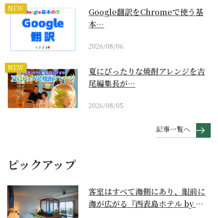
NEW
Google翻訳をChromeで使う基
本…
2026/08/06
NEW
夏にぴったりな焼酎アレンジを吉
尾編集長が…
2026/08/05
記事一覧へ
ピックアップ
客室はすべて海側にあり、眼前に
海が広がる『西表島ホテル by 星
野リゾート』