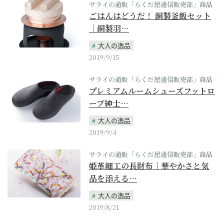
サライの通販「らくだ屋通信販売部」商品
ごはんはどうだ！ 銅製釜飯セット
｜銅製羽…
大人の逸品
2019/9/15
サライの通販「らくだ屋通信販売部」商品
プレミアムルームシューズフットロ
ーブ紳士…
大人の逸品
2019/9/4
サライの通販「らくだ屋通信販売部」商品
姫革細工の長財布｜華やかさと気
品を添える…
大人の逸品
2019/8/21