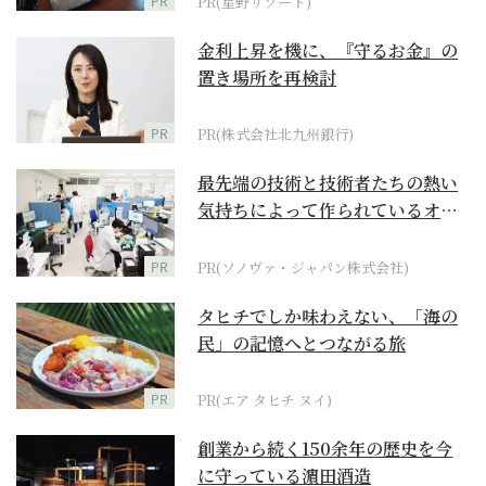
PR
PR(星野リゾート)
金利上昇を機に、『守るお金』の
置き場所を再検討
PR
PR(株式会社北九州銀行)
最先端の技術と技術者たちの熱い
気持ちによって作られているオー
ダーメイド補聴器
PR
PR(ソノヴァ・ジャパン株式会社)
タヒチでしか味わえない、「海の
民」の記憶へとつながる旅
PR
PR(エア タヒチ ヌイ)
創業から続く150余年の歴史を今
に守っている濵田酒造