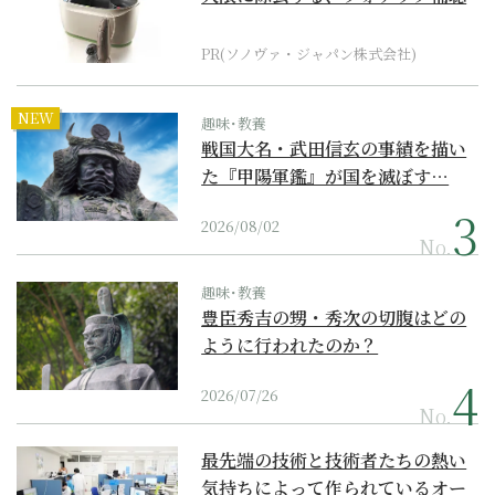
器の最上位モデル
PR(ソノヴァ・ジャパン株式会社)
NEW
趣味･教養
戦国大名・武田信玄の事績を描い
た『甲陽軍鑑』が国を滅ぼす…
2026/08/02
No.
趣味･教養
豊臣秀吉の甥・秀次の切腹はどの
ように行われたのか？
2026/07/26
No.
最先端の技術と技術者たちの熱い
気持ちによって作られているオー