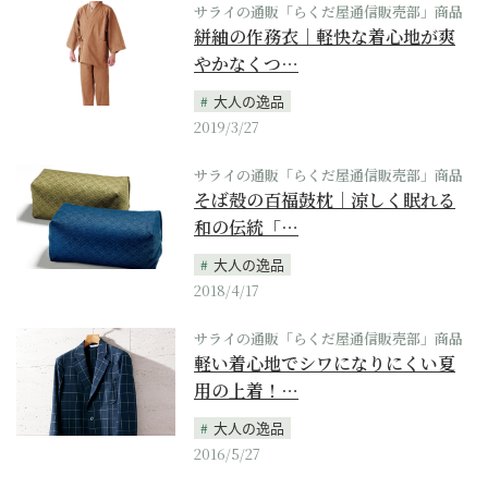
サライの通販「らくだ屋通信販売部」商品
絣紬の作務衣｜軽快な着心地が爽
やかなくつ…
大人の逸品
2019/3/27
サライの通販「らくだ屋通信販売部」商品
そば殻の百福鼓枕｜涼しく眠れる
和の伝統「…
大人の逸品
2018/4/17
サライの通販「らくだ屋通信販売部」商品
軽い着心地でシワになりにくい夏
用の上着！…
大人の逸品
2016/5/27