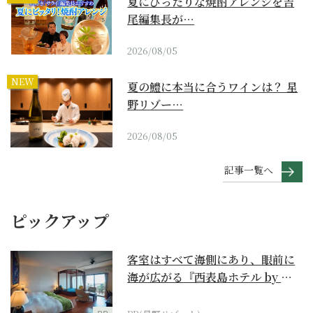
夏にぴったりな焼酎アレンジを吉
尾編集長が…
2026/08/05
NEW
夏の鱧に本当に合うワインは？ 星
野リゾー…
2026/08/05
記事一覧へ
ピックアップ
客室はすべて海側にあり、眼前に
海が広がる『西表島ホテル by 星
野リゾート』