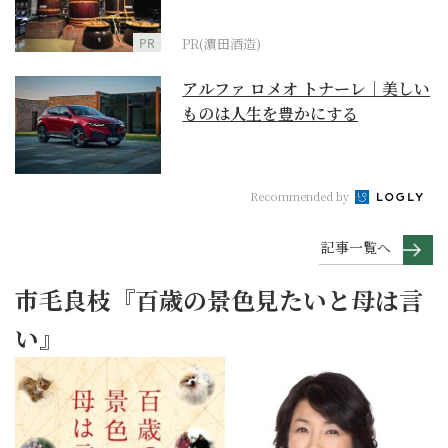
PR
PR(濵田酒造)
アルファ ロメオ トナーレ｜美しい
ものは人生を豊かにする
Recommended by
記事一覧へ
市毛良枝『百歳の景色見たいと母は言
い』