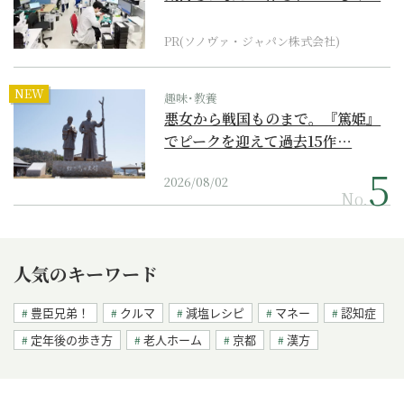
ダーメイド補聴器
PR(ソノヴァ・ジャパン株式会社)
NEW
趣味･教養
悪女から戦国ものまで。『篤姫』
でピークを迎えて過去15作…
2026/08/02
No.
人気のキーワード
豊臣兄弟！
クルマ
減塩レシピ
マネー
認知症
定年後の歩き方
老人ホーム
京都
漢方