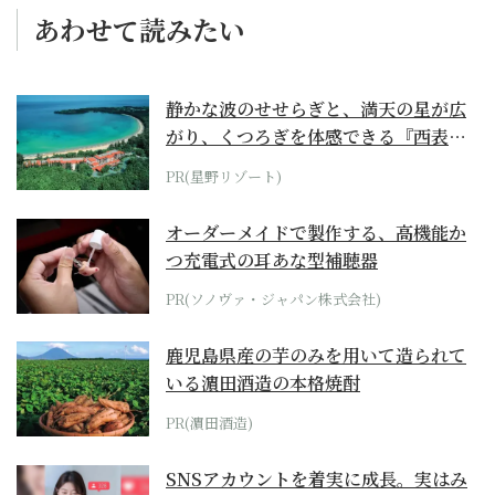
あわせて読みたい
静かな波のせせらぎと、満天の星が広
がり、くつろぎを体感できる『西表島
ホテル by...
PR(星野リゾート)
オーダーメイドで製作する、高機能か
つ充電式の耳あな型補聴器
PR(ソノヴァ・ジャパン株式会社)
鹿児島県産の芋のみを用いて造られて
いる濵田酒造の本格焼酎
PR(濵田酒造)
SNSアカウントを着実に成長。実はみ