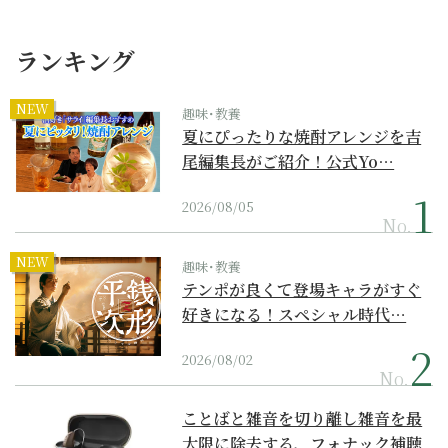
ランキング
NEW
趣味･教養
夏にぴったりな焼酎アレンジを吉
尾編集長がご紹介！公式Yo…
2026/08/05
No.
NEW
趣味･教養
テンポが良くて登場キャラがすぐ
好きになる！スペシャル時代…
2026/08/02
No.
ことばと雑音を切り離し雑音を最
大限に除去する、フォナック補聴