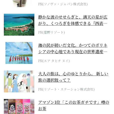
位モデル
PR(ソノヴァ・ジャパン株式会社)
静かな波のせせらぎと、満天の星が広
がり、くつろぎを体感できる『西表島
ホテル by...
PR(星野リゾート)
海の民が紡いだ文化。かつてのポリネ
シアの中心地であり現在の世界遺産か
らみえてくる...
PR(エア タヒチ ヌイ)
大人の旅は、心のゆとりから。 新しい
旅の選択肢って？
PR(リゾート・ステーション株式会社)
アマゾン1位「このお茶ガチです」噂の
お茶