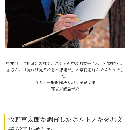
軽井沢（長野県）の林で、スケッチ中の堀文子さん（82歳頃）。
堀さんは「見れば見るほど不思議だ」と草花を好んでスケッチし
た。
協力／一般財団法人堀文子記念館
写真／飯島幸永
牧野富太郎が調査したホルトノキを堀文
子が守り通した