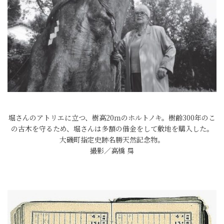
堀さんのアトリエに立つ、樹高20ｍのホルトノキ。樹齢300年のこ
の古木を守るため、堀さんは多額の借金をして敷地を購入した。
大磯町指定史跡名勝天然記念物。
撮影／高橋 曻