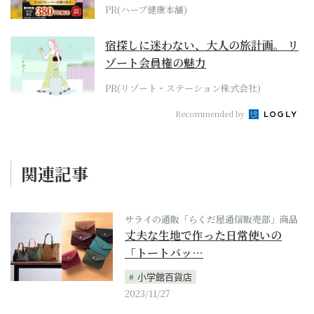
PR(ハーブ健康本舗)
宿探しに迷わない、大人の旅計画。 リ
ゾート会員権の魅力
PR(リゾート・ステーション株式会社)
Recommended by
関連記事
サライの通販「らくだ屋通信販売部」商品
丈夫な生地で作った日常使いの
「トートバッ…
小学館百貨店
2023/11/27