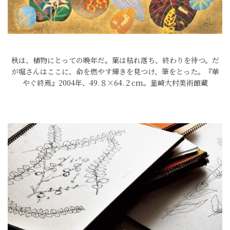
秋は、植物にとっての晩年だ。葉は枯れ落ち、終わりを待つ。だ
が堀さんはここに、命を燃やす輝きを見つけ、筆をとった。『華
やぐ終焉』2004年、49.８×64.２cm。韮崎大村美術館蔵