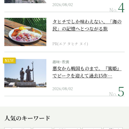
2026/08/02
No.
タヒチでしか味わえない、「海の
民」の記憶へとつながる旅
PR(エア タヒチ ヌイ)
NEW
趣味･教養
悪女から戦国ものまで。『篤姫』
でピークを迎えて過去15作…
2026/08/02
No.
人気のキーワード