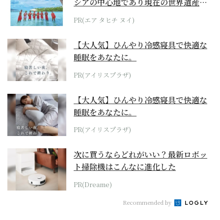
シアの中心地であり現在の世界遺産か
らみえてくる...
PR(エア タヒチ ヌイ)
【大人気】ひんやり冷感寝具で快適な
睡眠をあなたに。
PR(アイリスプラザ)
【大人気】ひんやり冷感寝具で快適な
睡眠をあなたに。
PR(アイリスプラザ)
次に買うならどれがいい？最新ロボッ
ト掃除機はこんなに進化した
PR(Dreame)
Recommended by