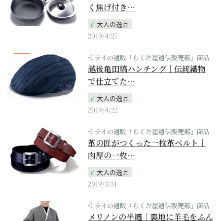
く焦げ付き…
大人の逸品
2019/4/27
サライの通販「らくだ屋通信販売部」商品
越後亀田縞ハンチング｜伝統織物
で仕立てた…
大人の逸品
2019/4/22
サライの通販「らくだ屋通信販売部」商品
革の匠がつくった一枚革ベルト｜
肉厚の一枚…
大人の逸品
2019/3/31
サライの通販「らくだ屋通信販売部」商品
メリノンの半纏｜裏地に羊毛をふん