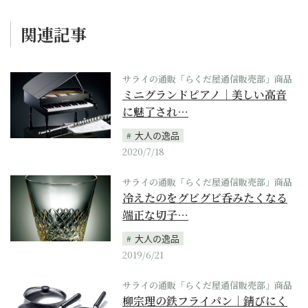
関連記事
サライの通販「らくだ屋通信販売部」商品
ミニグランドピアノ｜美しい高音
に魅了され…
大人の逸品
2020/7/18
サライの通販「らくだ屋通信販売部」商品
冷えたのをグビグビ呑みたくなる
端正な切子…
大人の逸品
2019/6/21
サライの通販「らくだ屋通信販売部」商品
柳宗理の鉄フライパン｜錆びにく