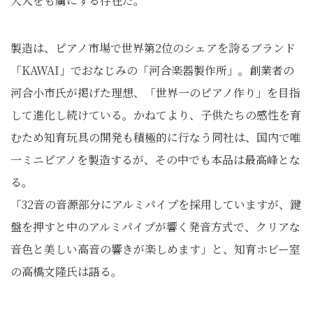
大人をも虜にする存在だ。
製造は、ピアノ市場で世界第2位のシェアを誇るブランド
「KAWAI」でおなじみの「河合楽器製作所」。創業者の
河合小市氏が掲げた理想、「世界一のピアノ作り」を目指
して進化し続けている。かねてより、子供たちの感性を育
むため知育玩具の開発も積極的に行なう同社は、国内で唯
一ミニピアノを製造するが、その中でも本品は最高峰とな
る。
「32音の音源部分にアルミパイプを採用していますが、鍵
盤を押すと中のアルミパイプが響く発音方式で、クリアな
音色と美しい高音の響きが楽しめます」と、知育ホビー室
の高橋文隆氏は語る。