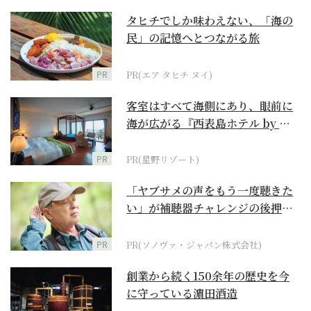
タヒチでしか味わえない、「海の
民」の記憶へとつながる旅
PR
PR(エア タヒチ ヌイ)
客室はすべて海側にあり、眼前に
海が広がる『西表島ホテル by 星
野リゾート』
PR
PR(星野リゾート)
「ヤブサメの声をもう一度聴きた
い」が補聴器チャレンジの後押し
に
PR
PR(ソノヴァ・ジャパン株式会社)
創業から続く150余年の歴史を今
に守っている濵田酒造