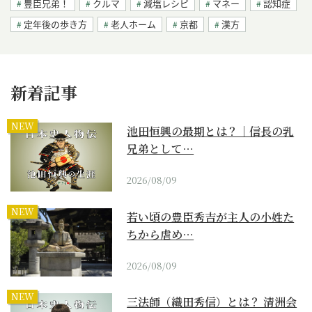
豊臣兄弟！
クルマ
減塩レシピ
マネー
認知症
定年後の歩き方
老人ホーム
京都
漢方
新着記事
NEW
池田恒興の最期とは？｜信長の乳
兄弟として…
2026/08/09
NEW
若い頃の豊臣秀吉が主人の小姓た
ちから虐め…
2026/08/09
NEW
三法師（織田秀信）とは？ 清洲会