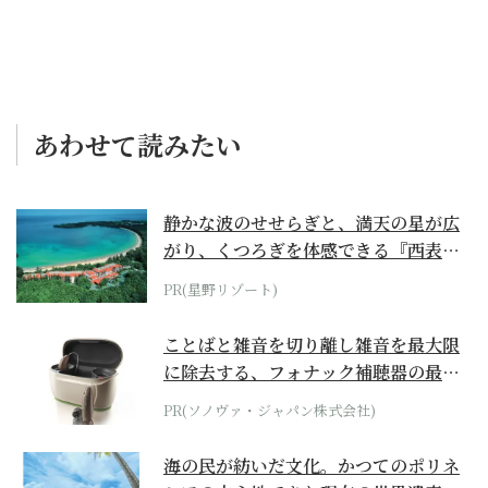
あわせて読みたい
静かな波のせせらぎと、満天の星が広
がり、くつろぎを体感できる『西表島
ホテル by...
PR(星野リゾート)
ことばと雑音を切り離し雑音を最大限
に除去する、フォナック補聴器の最上
位モデル
PR(ソノヴァ・ジャパン株式会社)
海の民が紡いだ文化。かつてのポリネ