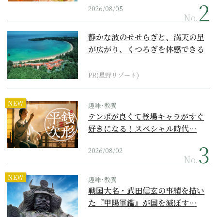
2026/08/05
No.
静かな波のせせらぎと、満天の星
が広がり、くつろぎを体感できる
『西表島ホテル by...
PR(星野リゾート)
NEW
趣味･教養
テンポが良くて登場キャラがすぐ
好きになる！スペシャル時代…
2026/08/02
No.
NEW
趣味･教養
戦国大名・武田信玄の事績を描い
た『甲陽軍鑑』が国を滅ぼす…