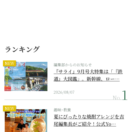
ランキング
NEW
編集部からのお知らせ
『サライ』9月号大特集は「『鉄
道』大図鑑」。新幹線、ロー…
2026/08/07
No.
NEW
趣味･教養
夏にぴったりな焼酎アレンジを吉
尾編集長がご紹介！公式Yo…