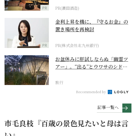
PR
PR(濵田酒造)
金利上昇を機に、『守るお金』の
置き場所を再検討
PR
PR(株式会社北九州銀行)
お盆休みに肝試しならぬ「幽霊ツ
アー」。“出る”とウワサのシドニ
ー・ロックス地区の...
旅行
Recommended by
記事一覧へ
市毛良枝『百歳の景色見たいと母は言
い』