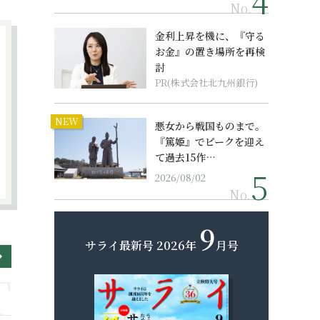
No.
金利上昇を機に、『守る
お金』の置き場所を再検
討
PR(株式会社北九州銀行)
NEW
悪女から戦国ものまで。
『篤姫』でピークを迎え
て過去15作…
2026/08/02
No.
9
サライ最新号
2026年
月号