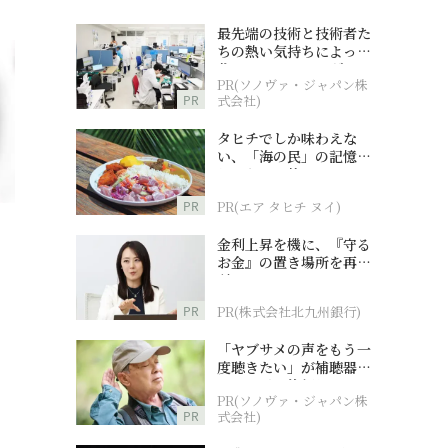
最先端の技術と技術者た
ちの熱い気持ちによって
作られているオーダーメ
PR(ソノヴァ・ジャパン株
イド補聴器
PR
式会社)
タヒチでしか味わえな
い、「海の民」の記憶へ
とつながる旅
PR
PR(エア タヒチ ヌイ)
金利上昇を機に、『守る
お金』の置き場所を再検
討
PR
PR(株式会社北九州銀行)
「ヤブサメの声をもう一
度聴きたい」が補聴器チ
ャレンジの後押しに
PR(ソノヴァ・ジャパン株
PR
式会社)