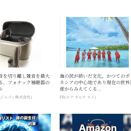
音を切り離し雑音を最大
海の民が紡いだ文化。かつてのポ
る、フォナック補聴器の
ネシアの中心地であり現在の世界
ル
産からみえてくる...
・ジャパン株式会社)
PR(エア タヒチ ヌイ)