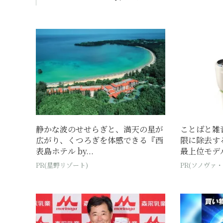
静かな波のせせらぎと、満天の星が
ことばと雑
広がり、くつろぎを体感できる『西
限に除去す
表島ホテル by...
最上位モデ
PR(星野リゾート)
PR(ソノヴァ