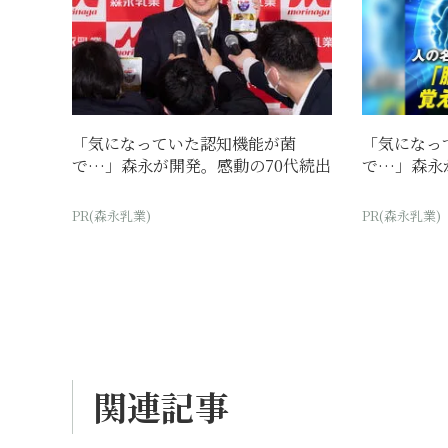
「気になっていた認知機能が菌
「気になっ
で…」森永が開発。感動の70代続出
で…」森永
PR(森永乳業)
PR(森永乳業)
関連記事