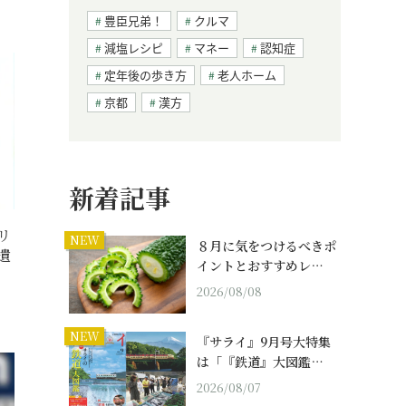
豊臣兄弟！
クルマ
減塩レシピ
マネー
認知症
定年後の歩き方
老人ホーム
京都
漢方
新着記事
リ
NEW
８月に気をつけるべきポ
遺
イントとおすすめレ…
2026/08/08
NEW
『サライ』9月号大特集
は「『鉄道』大図鑑…
2026/08/07