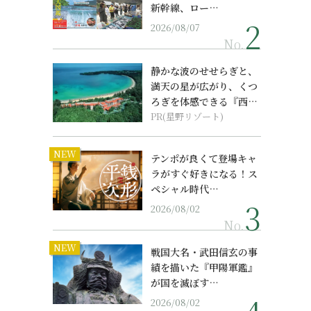
新幹線、ロー…
2026/08/07
No.
。
静かな波のせせらぎと、
満天の星が広がり、くつ
ろぎを体感できる『西表
島ホテル by...
PR(星野リゾート)
NEW
テンポが良くて登場キャ
ラがすぐ好きになる！ス
ペシャル時代…
2026/08/02
No.
NEW
戦国大名・武田信玄の事
績を描いた『甲陽軍鑑』
が国を滅ぼす…
2026/08/02