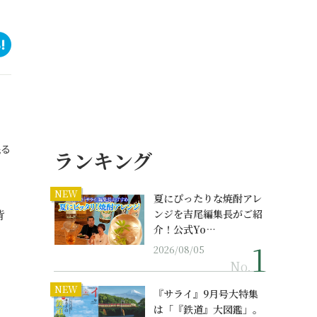
眠る
ランキング
NEW
夏にぴったりな焼酎アレ
背
ンジを吉尾編集長がご紹
介！公式Yo…
2026/08/05
No.
NEW
『サライ』9月号大特集
は「『鉄道』大図鑑」。