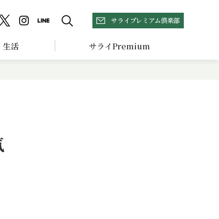
サライプレミアム倶楽部
生活
サライPremium
気