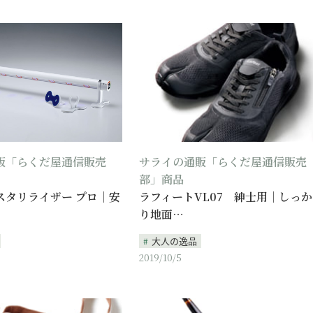
販「らくだ屋通信販売
サライの通販「らくだ屋通信販売
部」商品
スタリライザー プロ｜安
ラフィートVL07 紳士用｜しっか
り地面…
大人の逸品
2019/10/5