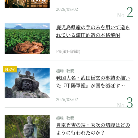
2026/08/02
No.
鹿児島県産の芋のみを用いて造ら
れている濵田酒造の本格焼酎
PR(濵田酒造)
NEW
趣味･教養
戦国大名・武田信玄の事績を描い
た『甲陽軍鑑』が国を滅ぼす…
2026/08/02
No.
趣味･教養
豊臣秀吉の甥・秀次の切腹はどの
ように行われたのか？