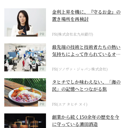
金利上昇を機に、『守るお金』の
置き場所を再検討
PR
PR(株式会社北九州銀行)
最先端の技術と技術者たちの熱い
気持ちによって作られているオー
ダーメイド補聴器
PR
PR(ソノヴァ・ジャパン株式会社)
タヒチでしか味わえない、「海の
民」の記憶へとつながる旅
PR
PR(エア タヒチ ヌイ)
創業から続く150余年の歴史を今
に守っている濵田酒造