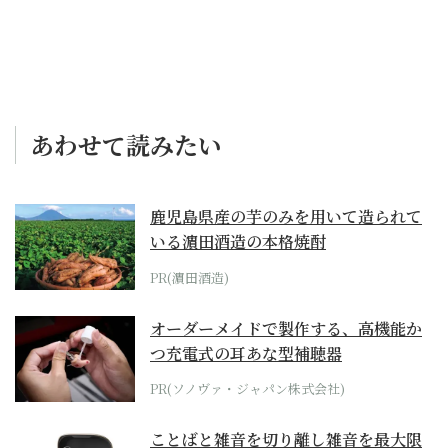
あわせて読みたい
鹿児島県産の芋のみを用いて造られて
いる濵田酒造の本格焼酎
PR(濵田酒造)
オーダーメイドで製作する、高機能か
つ充電式の耳あな型補聴器
PR(ソノヴァ・ジャパン株式会社)
ことばと雑音を切り離し雑音を最大限