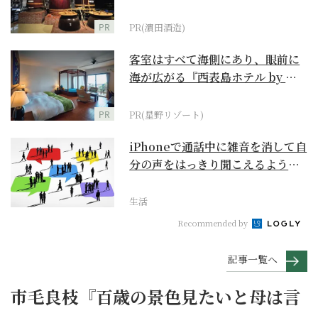
PR
PR(濵田酒造)
客室はすべて海側にあり、眼前に
海が広がる『西表島ホテル by 星
野リゾート』
PR
PR(星野リゾート)
iPhoneで通話中に雑音を消して自
分の声をはっきり聞こえるように
するには？【ス...
生活
Recommended by
記事一覧へ
市毛良枝『百歳の景色見たいと母は言