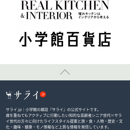
サライ.jp｜小学館の雑誌『サライ』の公式サイトです。
歳を重ねてもアクティブに行動したい知的な高齢者シニア世代＝サラ
イ世代の方々に向けたライフスタイル提案と旅・食・人物・歴史・文
化・趣味・健康・モノ情報など上質な情報を発信しています。