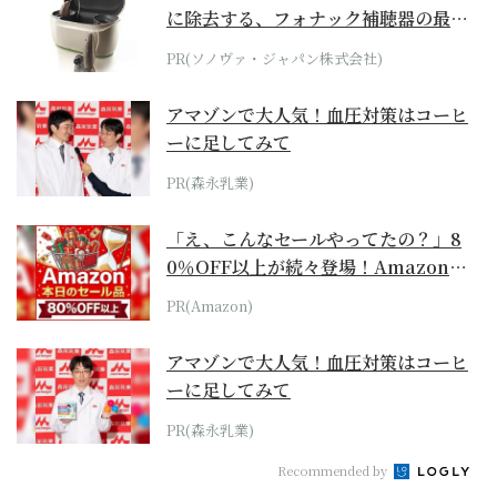
に除去する、フォナック補聴器の最上
位モデル
PR(ソノヴァ・ジャパン株式会社)
アマゾンで大人気！血圧対策はコーヒ
ーに足してみて
PR(森永乳業)
「え、こんなセールやってたの？」8
0％OFF以上が続々登場！Amazonの
本気が...
PR(Amazon)
アマゾンで大人気！血圧対策はコーヒ
ーに足してみて
PR(森永乳業)
Recommended by