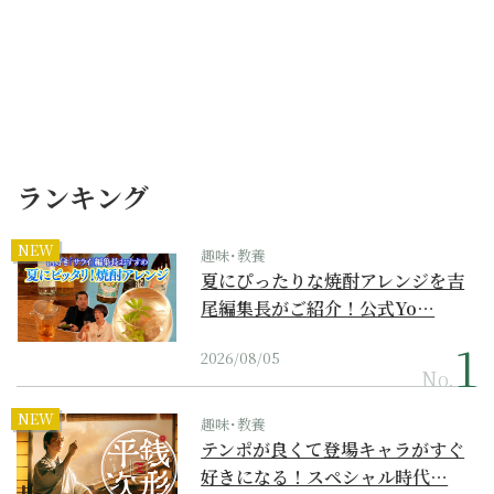
ランキング
NEW
趣味･教養
夏にぴったりな焼酎アレンジを吉
尾編集長がご紹介！公式Yo…
2026/08/05
No.
NEW
趣味･教養
テンポが良くて登場キャラがすぐ
好きになる！スペシャル時代…