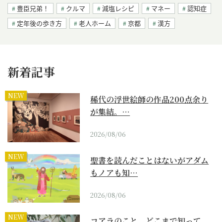
豊臣兄弟！
クルマ
減塩レシピ
マネー
認知症
定年後の歩き方
老人ホーム
京都
漢方
新着記事
NEW
稀代の浮世絵師の作品200点余り
が集結。…
2026/08/06
NEW
聖書を読んだことはないがアダム
もノアも知…
2026/08/06
NEW
コアラのこと、どこまで知って