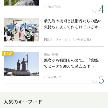
2026/07/26
No.
最先端の技術と技術者たちの熱い
気持ちによって作られているオー
ダーメイド補聴器
PR(ソノヴァ・ジャパン株式会社)
NEW
趣味･教養
悪女から戦国ものまで。『篤姫』
でピークを迎えて過去15作…
2026/08/02
No.
人気のキーワード