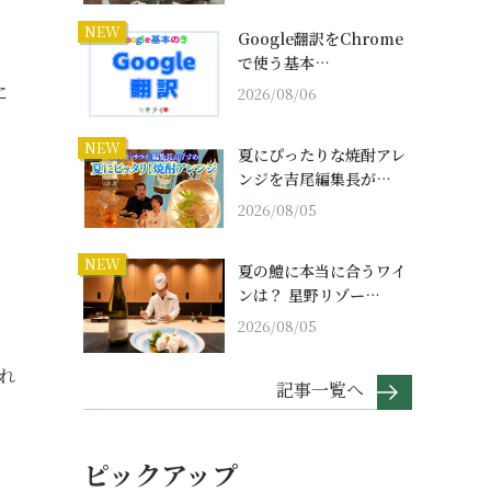
NEW
Google翻訳をChrome
で使う基本…
に
2026/08/06
NEW
夏にぴったりな焼酎アレ
ンジを吉尾編集長が…
2026/08/05
NEW
夏の鱧に本当に合うワイ
ンは？ 星野リゾー…
2026/08/05
れ
記事一覧へ
ピックアップ
ス