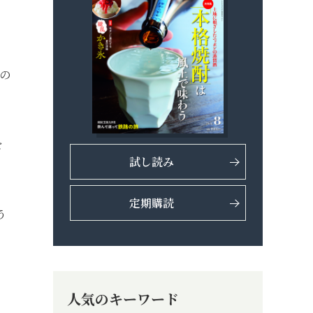
の
を
試し読み
定期購読
う
人気のキーワード