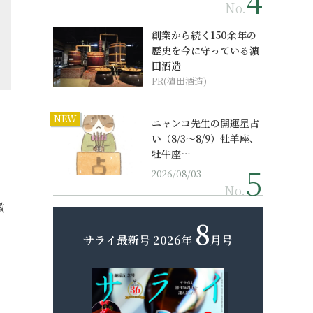
No.
創業から続く150余年の
歴史を今に守っている濵
田酒造
PR(濵田酒造)
NEW
ニャンコ先生の開運星占
い（8/3～8/9）牡羊座、
牡牛座…
2026/08/03
No.
徴
8
サライ最新号
2026年
月号