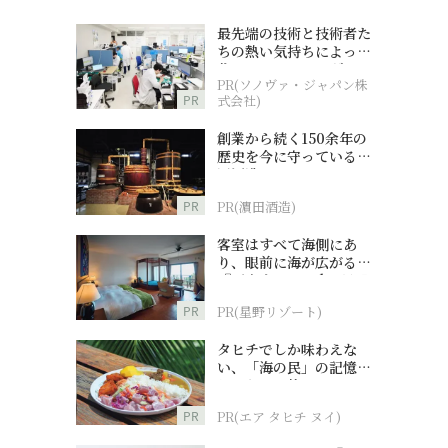
最先端の技術と技術者た
ちの熱い気持ちによって
作られているオーダーメ
PR(ソノヴァ・ジャパン株
イド補聴器
PR
式会社)
創業から続く150余年の
歴史を今に守っている濵
田酒造
PR
PR(濵田酒造)
客室はすべて海側にあ
り、眼前に海が広がる
『西表島ホテル by 星野
リゾート』
PR
PR(星野リゾート)
タヒチでしか味わえな
い、「海の民」の記憶へ
とつながる旅
PR
PR(エア タヒチ ヌイ)