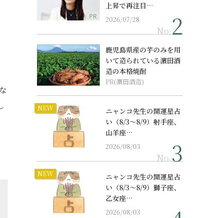
上昇で再注目…
PR
2026/07/28
No.
鹿児島県産の芋のみを用
いて造られている濵田酒
造の本格焼酎
PR(濵田酒造)
な
し
NEW
ニャンコ先生の開運星占
い（8/3～8/9）射手座、
山羊座…
2026/08/03
No.
NEW
ニャンコ先生の開運星占
い（8/3～8/9）獅子座、
乙女座…
2026/08/03