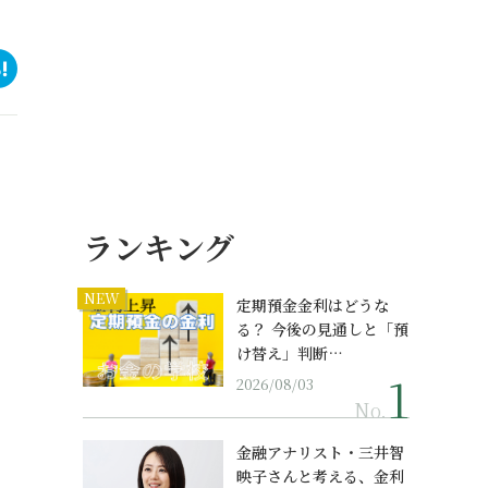
ランキング
NEW
定期預金金利はどうな
る？ 今後の見通しと「預
け替え」判断…
2026/08/03
No.
金融アナリスト・三井智
映子さんと考える、金利