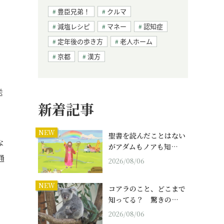
豊臣兄弟！
クルマ
減塩レシピ
マネー
認知症
定年後の歩き方
老人ホーム
京都
漢方
送
新着記事
NEW
聖書を読んだことはない
な
がアダムもノアも知…
通
2026/08/06
NEW
コアラのこと、どこまで
知ってる？ 驚きの…
2026/08/06