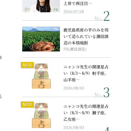
上昇で再注目…
PR
2026/07/28
No.
鹿児島県産の芋のみを用
いて造られている濵田酒
造の本格焼酎
PR(濵田酒造)
挙
NEW
ニャンコ先生の開運星占
い（8/3～8/9）射手座、
山羊座…
」
2026/08/03
No.
る
NEW
ニャンコ先生の開運星占
い（8/3～8/9）獅子座、
乙女座…
2026/08/03