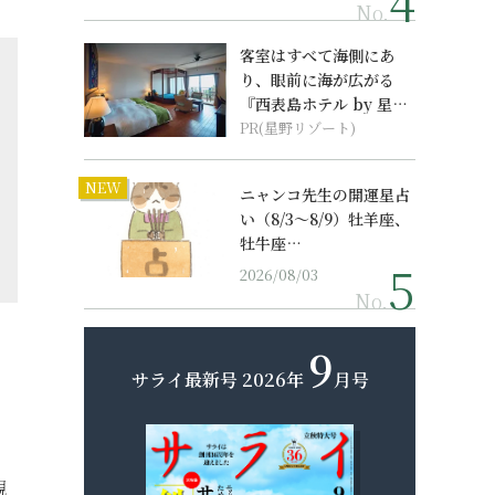
No.
客室はすべて海側にあ
り、眼前に海が広がる
『西表島ホテル by 星野
リゾート』
PR(星野リゾート)
NEW
ニャンコ先生の開運星占
い（8/3～8/9）牡羊座、
牡牛座…
2026/08/03
No.
9
サライ最新号
2026年
月号
親