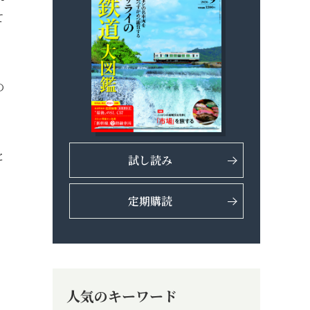
て
の
と
試し読み
定期購読
人気のキーワード