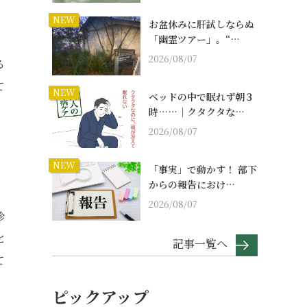
NEW
お盆休みに肝試しならぬ
「幽霊ツアー」。“…
2026/08/07
る
て
NEW
ベッドの中で眠れず朝３
時……｜クタクタな…
2026/08/07
NEW
「事実」で動かす！ 部下
からの報告におけ…
2026/08/07
珍
と
記事一覧へ
て
ピックアップ