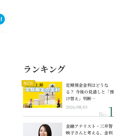
ランキング
NEW
定期預金金利はどうな
る？ 今後の見通しと「預
け替え」判断…
2026/08/03
No.
金融アナリスト・三井智
映子さんと考える、金利