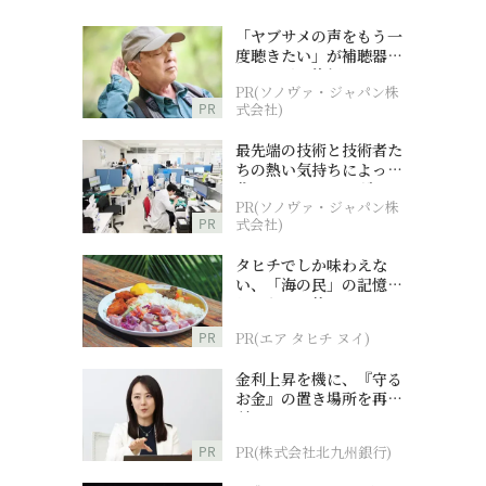
「ヤブサメの声をもう一
度聴きたい」が補聴器チ
ャレンジの後押しに
PR(ソノヴァ・ジャパン株
PR
式会社)
最先端の技術と技術者た
ちの熱い気持ちによって
作られているオーダーメ
PR(ソノヴァ・ジャパン株
イド補聴器
PR
式会社)
タヒチでしか味わえな
い、「海の民」の記憶へ
とつながる旅
PR
PR(エア タヒチ ヌイ)
金利上昇を機に、『守る
お金』の置き場所を再検
討
PR
PR(株式会社北九州銀行)