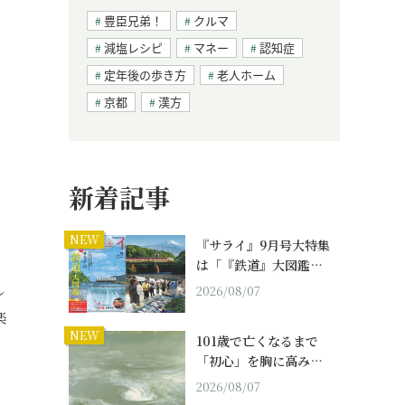
豊臣兄弟！
クルマ
減塩レシピ
マネー
認知症
、
定年後の歩き方
老人ホーム
京都
漢方
新着記事
NEW
『サライ』9月号大特集
は「『鉄道』大図鑑…
し
2026/08/07
楽
NEW
101歳で亡くなるまで
「初心」を胸に高み…
2026/08/07