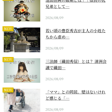
池田恒興の最期とは？｜信長の乳
兄弟として…
2026/08/09
NEW
若い頃の豊臣秀吉が主人の小姓た
ちから虐め…
2026/08/09
NEW
三法師（織田秀信）とは？ 清洲会
議で織田…
2026/08/09
NEW
「ママ」との同居。壁はないけれ
ど感じる「…
2026/08/09