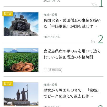
2026/08/02
No.
NEW
趣味･教養
戦国大名・武田信玄の事績を描い
た『甲陽軍鑑』が国を滅ぼす…
2026/08/02
No.
鹿児島県産の芋のみを用いて造ら
れている濵田酒造の本格焼酎
PR(濵田酒造)
NEW
趣味･教養
悪女から戦国ものまで。『篤姫』
でピークを迎えて過去15作…
2026/08/02