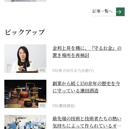
記事一覧へ
ピックアップ
金利上昇を機に、『守るお金』の
置き場所を再検討
PR
PR(株式会社北九州銀行)
創業から続く150余年の歴史を今
に守っている濵田酒造
PR
PR(濵田酒造)
最先端の技術と技術者たちの熱い
気持ちによって作られているオー