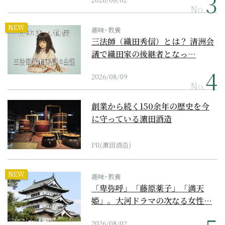
No.
NEW
趣味･教養
三法師（織田秀信）とは？ 清洲会
議で織田家の後継者となっ…
2026/08/09
No.
創業から続く150余年の歴史を今
に守っている濵田酒造
PR(濵田酒造)
NEW
趣味･教養
「卑弥呼」「藤原薬子」「満天
姫」。大河ドラマの次なる女性…
2026/08/02