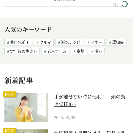
No.
人気のキーワード
豊臣兄弟！
クルマ
減塩レシピ
マネー
認知症
定年後の歩き方
老人ホーム
京都
漢方
新着記事
NEW
手が離せない時に便利！ 頭の動
きでiPh…
2026/08/09
NEW