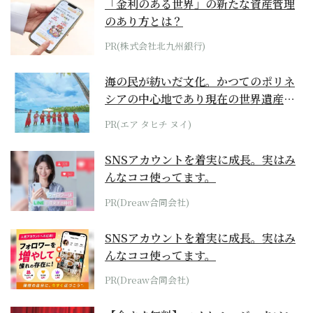
「金利のある世界」の新たな資産管理
のあり方とは？
PR(株式会社北九州銀行)
海の民が紡いだ文化。かつてのポリネ
シアの中心地であり現在の世界遺産か
らみえてくる...
PR(エア タヒチ ヌイ)
SNSアカウントを着実に成長。実はみ
んなココ使ってます。
PR(Dreaw合同会社)
SNSアカウントを着実に成長。実はみ
んなココ使ってます。
PR(Dreaw合同会社)