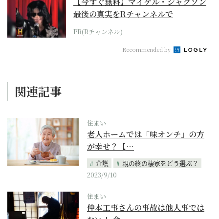
【今すぐ無料】マイケル・ジャクソン
最後の真実をRチャンネルで
PR(Rチャンネル)
Recommended by
関連記事
住まい
老人ホームでは「味オンチ」の方
が幸せ？【…
介護
親の終の棲家をどう選ぶ？
2023/9/10
住まい
仲本工事さんの事故は他人事では