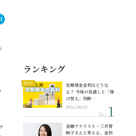
ら
ランキング
NEW
定期預金金利はどうな
ラ
る？ 今後の見通しと「預
け替え」判断…
2026/08/03
No.
金融アナリスト・三井智
チ
映子さんと考える、金利