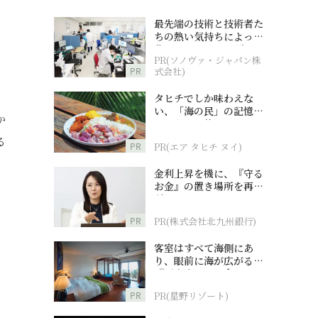
最先端の技術と技術者た
ちの熱い気持ちによって
作られているオーダーメ
PR(ソノヴァ・ジャパン株
イド補聴器
PR
式会社)
タヒチでしか味わえな
い、「海の民」の記憶へ
か
とつながる旅
る
PR
PR(エア タヒチ ヌイ)
金利上昇を機に、『守る
お金』の置き場所を再検
討
PR
PR(株式会社北九州銀行)
客室はすべて海側にあ
り、眼前に海が広がる
『西表島ホテル by 星野
リゾート』
PR
PR(星野リゾート)