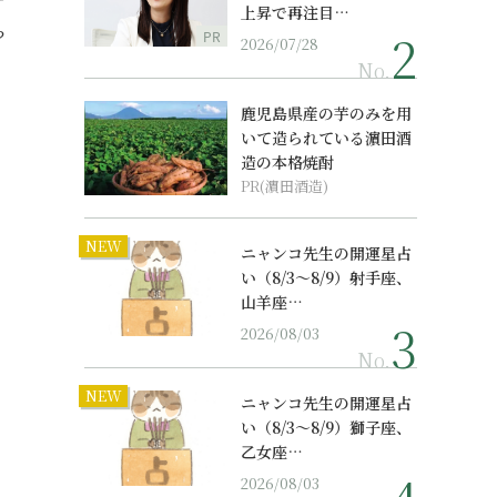
ケ
上昇で再注目…
？
PR
2026/07/28
No.
鹿児島県産の芋のみを用
いて造られている濵田酒
造の本格焼酎
PR(濵田酒造)
NEW
ニャンコ先生の開運星占
い（8/3～8/9）射手座、
山羊座…
2026/08/03
No.
NEW
ニャンコ先生の開運星占
い（8/3～8/9）獅子座、
乙女座…
2026/08/03