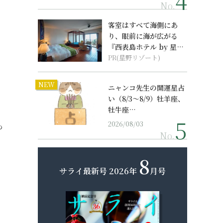
No.
客室はすべて海側にあ
り、眼前に海が広がる
『西表島ホテル by 星野
リゾート』
PR(星野リゾート)
NEW
ニャンコ先生の開運星占
い（8/3～8/9）牡羊座、
牡牛座…
2026/08/03
も
No.
8
サライ最新号
2026年
月号