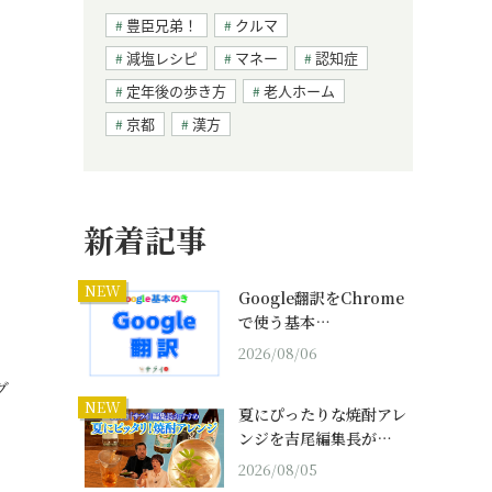
豊臣兄弟！
クルマ
減塩レシピ
マネー
認知症
定年後の歩き方
老人ホーム
京都
漢方
新着記事
NEW
Google翻訳をChrome
で使う基本…
2026/08/06
グ
NEW
夏にぴったりな焼酎アレ
ンジを吉尾編集長が…
2026/08/05