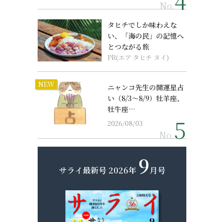
No.
タヒチでしか味わえな
い、「海の民」の記憶へ
とつながる旅
PR(エア タヒチ ヌイ)
NEW
ニャンコ先生の開運星占
い（8/3～8/9）牡羊座、
牡牛座…
2026/08/03
No.
9
サライ最新号
2026年
月号