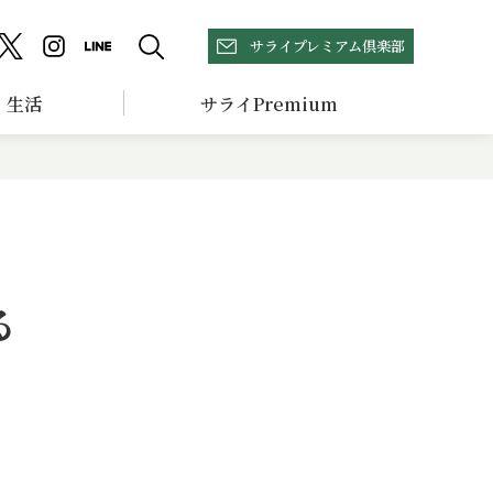
サライプレミアム倶楽部
生活
サライPremium
る