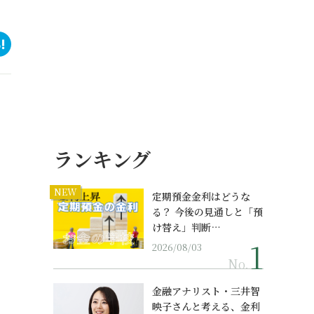
ランキング
NEW
定期預金金利はどうな
る？ 今後の見通しと「預
け替え」判断…
2026/08/03
No.
金融アナリスト・三井智
映子さんと考える、金利