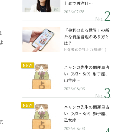
上昇で再注目…
PR
2026/07/28
No.
「金利のある世界」の新
は
たな資産管理のあり方と
よ
は？
PR(株式会社北九州銀行)
NEW
ニャンコ先生の開運星占
い（8/3～8/9）射手座、
山羊座…
2026/08/03
No.
NEW
ニャンコ先生の開運星占
い（8/3～8/9）獅子座、
乙女座…
的
2026/08/03
。