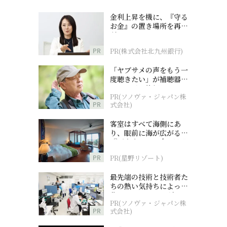
金利上昇を機に、『守る
お金』の置き場所を再検
討
PR
PR(株式会社北九州銀行)
「ヤブサメの声をもう一
度聴きたい」が補聴器チ
ャレンジの後押しに
PR(ソノヴァ・ジャパン株
PR
式会社)
客室はすべて海側にあ
り、眼前に海が広がる
『西表島ホテル by 星野
リゾート』
PR
PR(星野リゾート)
最先端の技術と技術者た
ちの熱い気持ちによって
作られているオーダーメ
PR(ソノヴァ・ジャパン株
イド補聴器
PR
式会社)