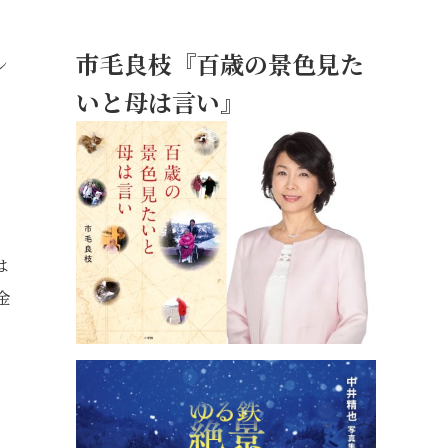
市毛良枝『百歳の景色見た
ン
いと母は言い』
」
は
金