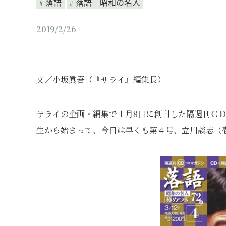
落語
落語 昭和の名人
2019/2/26
文／小坂眞吾（『サライ』編集長）
サライの企画・編集で１月8日に創刊した隔週刊Ｃ
生から始まって、今日は早くも第４号、立川談志（