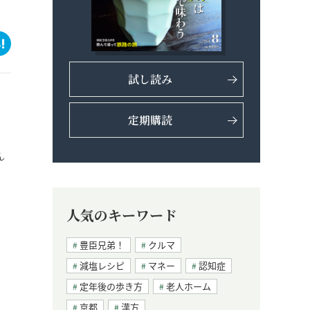
試し読み
定期購読
ん
人気のキーワード
豊臣兄弟！
クルマ
減塩レシピ
マネー
認知症
定年後の歩き方
老人ホーム
京都
漢方