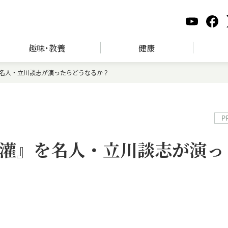
趣味･教養
健康
名人・立川談志が演ったらどうなるか？
P
灌』を名人・立川談志が演っ