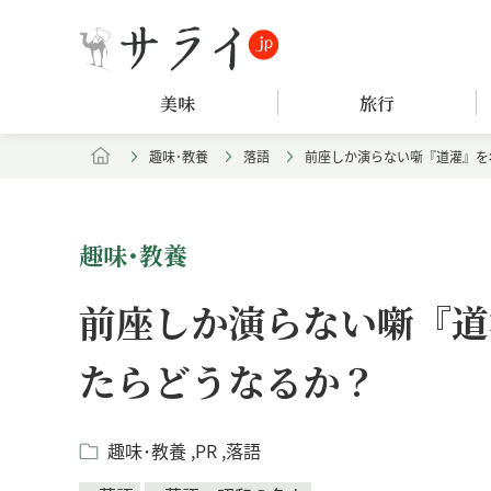
美味
旅行
趣味･教養
落語
前座しか演らない噺『道灌』を
趣味･教養
前座しか演らない噺『道
たらどうなるか？
趣味･教養
PR
落語