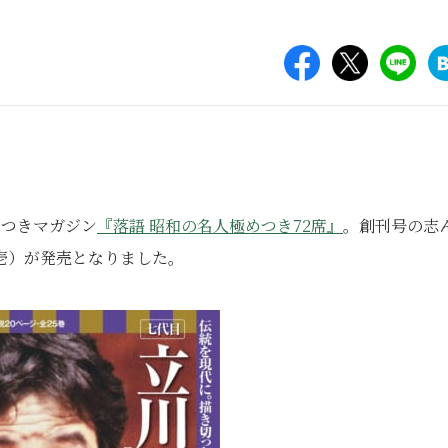
Ｄつきマガジン
『落語 昭和の名人極めつき72席』
。創刊号の志
壱）が発売となりました。