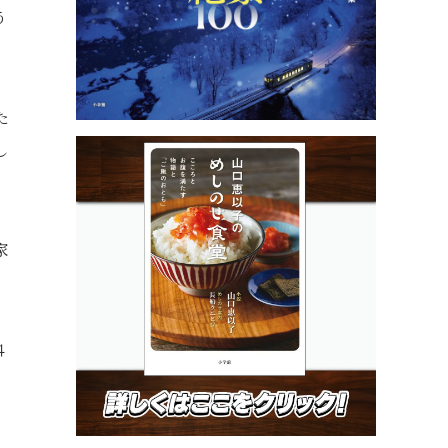
う
た
し
家
４