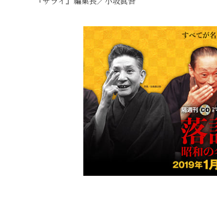
『サライ』編集長／小坂眞吾