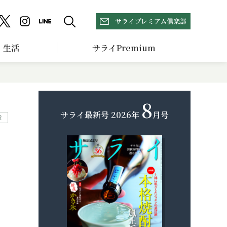
サライプレミアム倶楽部
生活
サライPremium
8
サライ最新号
2026年
月号
R