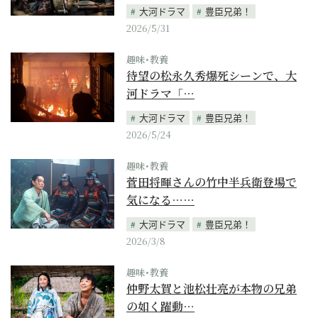
大河ドラマ
豊臣兄弟！
2026/5/31
趣味･教養
待望の松永久秀爆死シーンで、大
河ドラマ「…
大河ドラマ
豊臣兄弟！
2026/5/24
趣味･教養
菅田将暉さんの竹中半兵衛登場で
気になる……
大河ドラマ
豊臣兄弟！
2026/3/8
趣味･教養
仲野太賀と池松壮亮が本物の兄弟
の如く躍動…