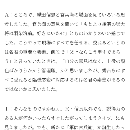
Ａ：ところで、織田信忠と官兵衛の場面を見ていろいろ思
考しました。官兵衛の意見を聞いて「もとより播磨の総大
将は羽柴筑前。好きにいたせ」とものわかりのいい感じで
した。こうやって現場にすべてを任せる、委ねるというの
は名君の重要な要素。前段で「父上ならこう申すであろ
う」と言っていたときは、「自分の意見はなく、上役の顔
色ばかりうかがう管理職」かと思いましたが、秀吉らにす
べて委ねると臨機応変に対応するのは名君の素養があるの
ではないかと思いました。
Ｉ：そんなものですかねぇ。父・信長以外でも、説得力の
ある人が何かいったらすぐしたがってしまうタイプ、にも
見えましたが。でも、新たに「軍師官兵衛」が誕生したっ