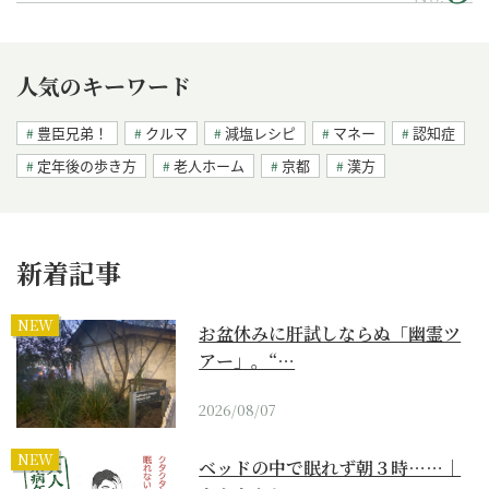
人気のキーワード
豊臣兄弟！
クルマ
減塩レシピ
マネー
認知症
定年後の歩き方
老人ホーム
京都
漢方
新着記事
NEW
お盆休みに肝試しならぬ「幽霊ツ
アー」。“…
2026/08/07
NEW
ベッドの中で眠れず朝３時……｜