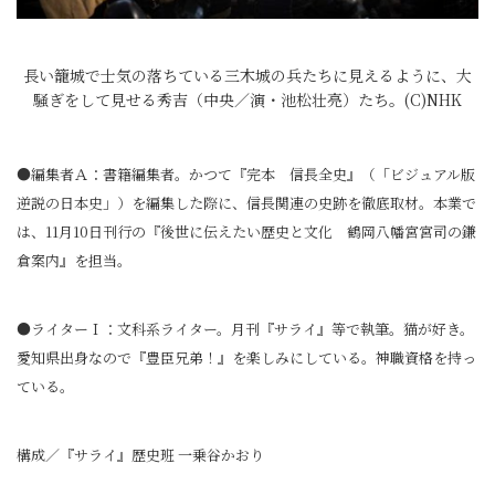
長い籠城で士気の落ちている三木城の兵たちに見えるように、大
騒ぎをして見せる秀吉（中央／演・池松壮亮）たち。(C)NHK
●編集者Ａ：書籍編集者。かつて『完本 信長全史』（「ビジュアル版
逆説の日本史」）を編集した際に、信長関連の史跡を徹底取材。本業で
は、11月10日刊行の『後世に伝えたい歴史と文化 鶴岡八幡宮宮司の鎌
倉案内』を担当。
●ライターＩ：文科系ライター。月刊『サライ』等で執筆。猫が好き。
愛知県出身なので『豊臣兄弟！』を楽しみにしている。神職資格を持っ
ている。
構成／『サライ』歴史班 一乗谷かおり