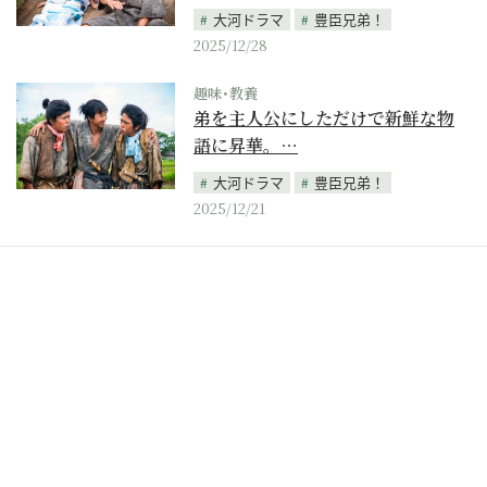
大河ドラマ
豊臣兄弟！
2025/12/28
趣味･教養
弟を主人公にしただけで新鮮な物
語に昇華。…
大河ドラマ
豊臣兄弟！
2025/12/21