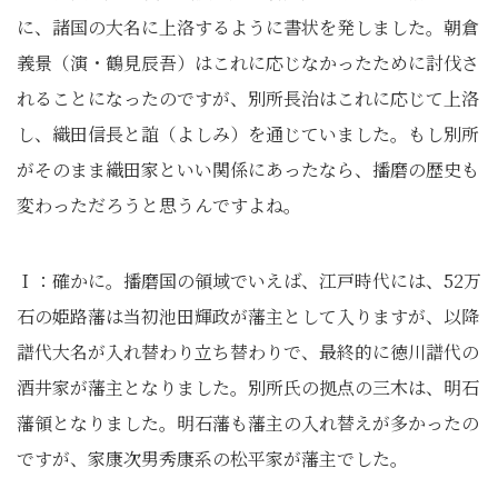
に、諸国の大名に上洛するように書状を発しました。朝倉
義景（演・鶴見辰吾）はこれに応じなかったために討伐さ
れることになったのですが、別所長治はこれに応じて上洛
し、織田信長と誼（よしみ）を通じていました。もし別所
がそのまま織田家といい関係にあったなら、播磨の歴史も
変わっただろうと思うんですよね。
Ｉ：確かに。播磨国の領域でいえば、江戸時代には、52万
石の姫路藩は当初池田輝政が藩主として入りますが、以降
譜代大名が入れ替わり立ち替わりで、最終的に徳川譜代の
酒井家が藩主となりました。別所氏の拠点の三木は、明石
藩領となりました。明石藩も藩主の入れ替えが多かったの
ですが、家康次男秀康系の松平家が藩主でした。