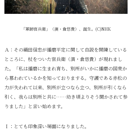
「軍師官兵衛」（演・倉悠貴）、誕生。(C)NHK
Ａ：その織田信忠が播磨平定に関して自説を開陳している
ところに、杖をついた官兵衛（演・倉悠貴）が現れまし
た。「私は播磨に生まれ育ち、別所がいかに播磨の国衆か
ら慕われているかを知っておりまする。守護である赤松の
力が失われて以来、別所が立つなら立つ、別所が引くなら
引く、我らは別所と共に……幼き頃よりそう聞かされて参
りました」と言い始めます。
Ｉ：とても印象深い場面になりました。