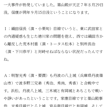
一大事件が勃発していました。築山殿が天正７年８月29日
没。信康が同年９月15日没ということになります。
Ｉ：織田信長（演・小栗旬）目線でいうと、東に武田家と
の内通疑惑も生じた徳川家の問題を抱え、西では織田方か
ら離反した荒木村重（演・トータス松本）と別所長治
（演・下川恭平）と対峙せねばならない状況だったんです
ね。
Ａ：明智光秀（演・要潤）も丹波の八上城（兵庫県丹波篠
山市）で波多野三兄弟（秀治、秀尚、秀香）と合戦中で
す。浜松、丹波八上城、三木城と有岡城とあちこちで戦い
や諍いがあったということです。家康目線ですと築山殿事
件、光秀目線だと八上城、官兵衛目線だと有岡城、そして