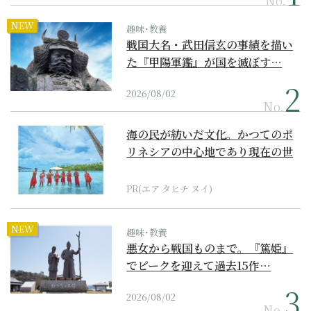
No.
NEW
趣味･教養
戦国大名・武田信玄の事績を描い
た『甲陽軍鑑』が国を滅ぼす…
2026/08/02
No.
海の民が紡いだ文化。かつてのポ
リネシアの中心地であり現在の世
界遺産からみえてくる...
PR(エア タヒチ ヌイ)
NEW
趣味･教養
悪女から戦国ものまで。『篤姫』
でピークを迎えて過去15作…
2026/08/02
No.