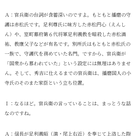
Ａ：官兵衛の台詞が含蓄深いのですよ。もともと播磨の守
護は赤松氏です。足利尊氏に味方した赤松円心（えんし
ん）や、室町幕府第６代将軍足利義教を暗殺した赤松満
祐、教康父子などが有名です。別所氏はもともと赤松氏の
一族で、守護代を務めていた名門。ですから、官兵衛が
「国衆から慕われていた」という設定には無理はありませ
ん。そして、秀吉に仕えるまでの官兵衛は、播磨国人の小
寺氏のそのまた家臣という立ち位置。
Ｉ：なるほど。官兵衛の言っていることは、まっとうな話
なのですね。
Ａ：信長が足利義昭（演・尾上右近）を奉じて上洛した際