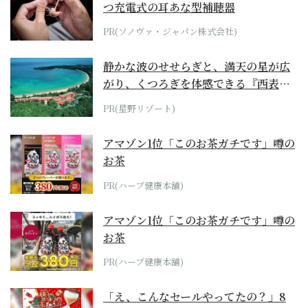
つ充電式の耳あな型補聴器
PR(ソノヴァ・ジャパン株式会社)
静かな波のせせらぎと、満天の星が広
がり、くつろぎを体感できる『西表島
ホテル by...
PR(星野リゾート)
アマゾン1位「このお茶ガチです」噂の
お茶
PR(ハーブ健康本舗)
アマゾン1位「このお茶ガチです」噂の
お茶
PR(ハーブ健康本舗)
「え、こんなセールやってたの？」8