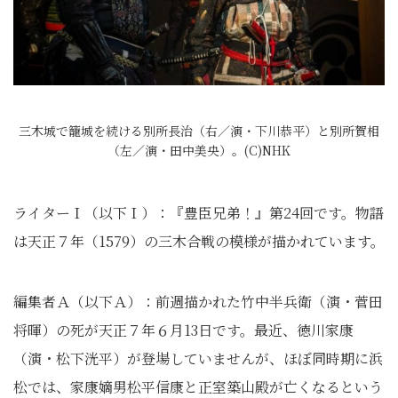
三木城で籠城を続ける別所長治（右／演・下川恭平）と別所賀相
（左／演・田中美央）。(C)NHK
ライターＩ（以下Ｉ）：『豊臣兄弟！』第24回です。物語
は天正７年（1579）の三木合戦の模様が描かれています。
編集者Ａ（以下Ａ）：前週描かれた竹中半兵衛（演・菅田
将暉）の死が天正７年６月13日です。最近、徳川家康
（演・松下洸平）が登場していませんが、ほぼ同時期に浜
松では、家康嫡男松平信康と正室築山殿が亡くなるという