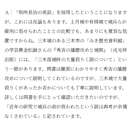
Ａ：「別所長治の美談」を採用したということになります
が、これには反論もあります。上月城や有岡城で城兵らが
磔刑に処せられたこととの比較でも、あまりにも寛容な処
置ですからね。三木城のある三木市の「みき歴史資料館」
の学芸員金松誠さんの『秀吉の播磨攻めと城郭』（戎光祥
出版）には、「三木落城時の大量殺りく説について」とい
う一節があります。同書は簡潔にわかりやすく秀吉の播磨
攻めについて説明してくれているのですが、三木城で大量
殺りくがあったか否かについても丁寧に説明しています。
詳しくは同書を手にとって確認いただきたいのですが、
「近年の研究で城兵の命が救われたという説は再考が余儀
なくされている」と記されています。