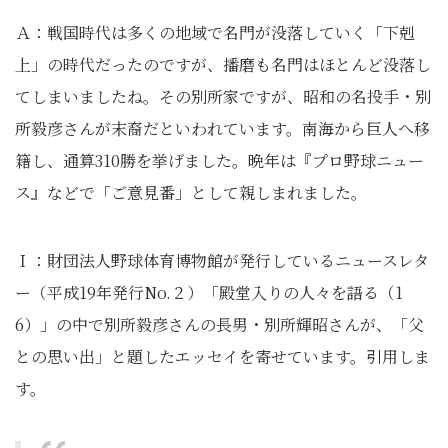
Ａ：戦国時代は多くの地域で名門が没落していく「下剋
上」の時代だったのですが、播磨も名門はほとんど没落し
てしまいましたね。その別所家ですが、昭和の名投手・別
所毅彦さんが末裔だといわれています。南海から巨人へ移
籍し、通算310勝を挙げました。晩年は『プロ野球ニュー
ス』などで「ご意見番」として親しまれました。
Ｉ：財団法人野球体育博物館が発行しているニュースレタ
ー（平成19年発行No.２）「殿堂入りの人々を語る（1
6）」の中で別所毅彦さんの長男・別所輝昭さんが、「父
との思い出」と題したエッセイを寄せています。引用しま
す。