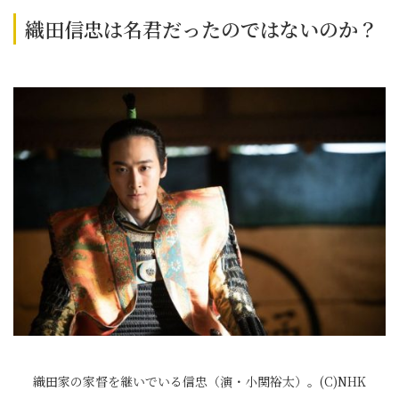
織田信忠は名君だったのではないのか？
織田家の家督を継いでいる信忠（演・小関裕太）。(C)NHK