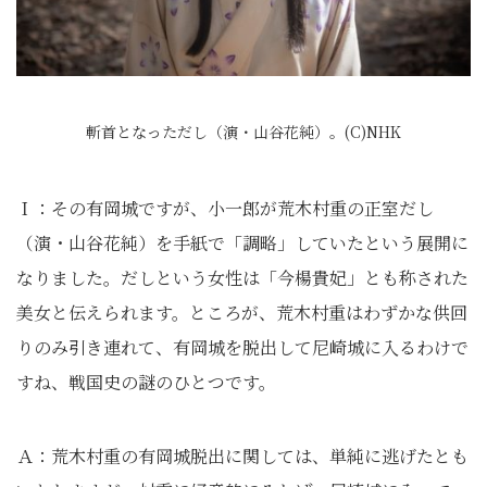
斬首となっただし（演・山谷花純）。(C)NHK
Ｉ：その有岡城ですが、小一郎が荒木村重の正室だし
（演・山谷花純）を手紙で「調略」していたという展開に
なりました。だしという女性は「今楊貴妃」とも称された
美女と伝えられます。ところが、荒木村重はわずかな供回
りのみ引き連れて、有岡城を脱出して尼崎城に入るわけで
すね、戦国史の謎のひとつです。
Ａ：荒木村重の有岡城脱出に関しては、単純に逃げたとも