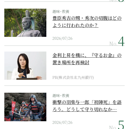
趣味･教養
豊臣秀吉の甥・秀次の切腹はどの
ように行われたのか？
2026/07/26
No.
金利上昇を機に、『守るお金』の
置き場所を再検討
PR(株式会社北九州銀行)
趣味･教養
衝撃の羽柴与一郎「初陣死」を語
ろう。どうして守り切れなか…
2026/07/26
No.