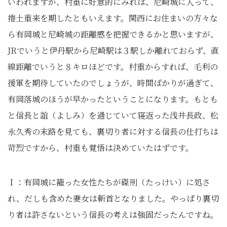
いわれますが、村重に好意的にみれば、尼崎城に入って、
捲土重来を期したともいえます。関西にお住まいの方々な
ら有岡城と尼崎城の距離感を把握できるかと思いますが、
JRでいうと伊丹駅から尼崎駅は３駅しか離れておらず、直
線距離でいうと８キロほどです。村重からすれば、毛利の
援軍を期待していたのでしょうが、時間ばかりが過ぎて、
有岡落城のほうが早かったということになります。もとも
と信長と誼（よしみ）を通じていて寝返った浅井長政、松
永久秀の末路を見ても、裏切り者に対する信長の仕打ちは
苛烈ですから、村重も覚悟は決めていたはずです。
Ｉ：有岡城に籠った女性たちが磔刑（たっけい）に処さ
れ、だしも含めた妻女は斬首となりました。やっぱり裏切
り者は許さないという信長の考えは強固だったんですね。