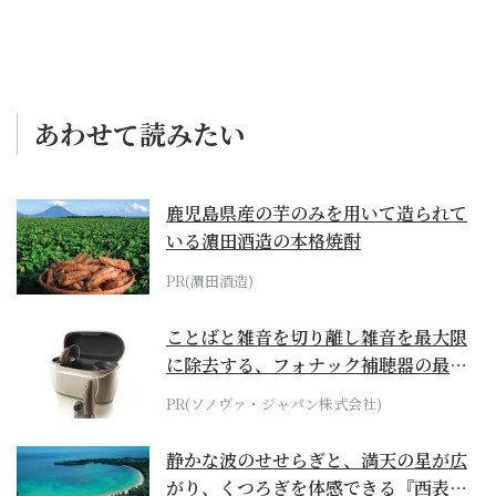
あわせて読みたい
鹿児島県産の芋のみを用いて造られて
いる濵田酒造の本格焼酎
PR(濵田酒造)
ことばと雑音を切り離し雑音を最大限
に除去する、フォナック補聴器の最上
位モデル
PR(ソノヴァ・ジャパン株式会社)
静かな波のせせらぎと、満天の星が広
がり、くつろぎを体感できる『西表島