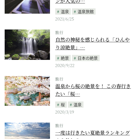
ンが人気の…
温泉
温泉旅館
2021/6/25
旅行
自然の神秘を感じられる「ひんや
り涼絶景」…
絶景
日本の絶景
2020/9/22
旅行
温泉から桜の絶景を！ この春行き
たい「桜…
桜
温泉
2020/3/19
旅行
一度は行きたい夏絶景ランキング