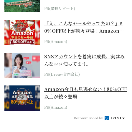
ホテル by...
PR(星野リゾート)
「え、こんなセールやってたの？」8
0％OFF以上が続々登場！Amazonの
本気が...
PR(Amazon)
SNSアカウントを着実に成長。実はみ
んなココ使ってます。
PR(Dreaw合同会社)
Amazon今日も見逃せない！80%OFF
以上が続々登場
PR(Amazon)
Recommended by