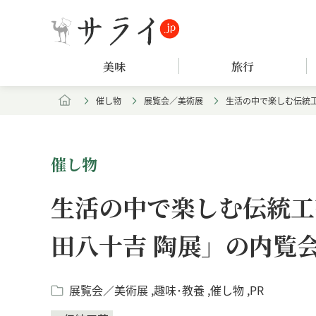
美味
旅行
催し物
展覧会／美術展
生活の中で楽しむ伝統工
催し物
生活の中で楽しむ伝統工
田八十吉 陶展」の内覧
展覧会／美術展
趣味･教養
催し物
PR