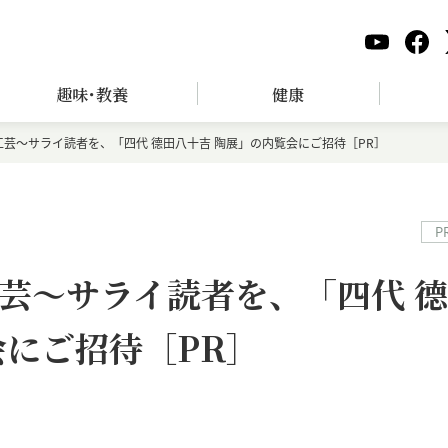
趣味･教養
健康
芸～サライ読者を、「四代 德田八十吉 陶展」の内覧会にご招待［PR］
P
芸～サライ読者を、「四代 德
会にご招待［PR］