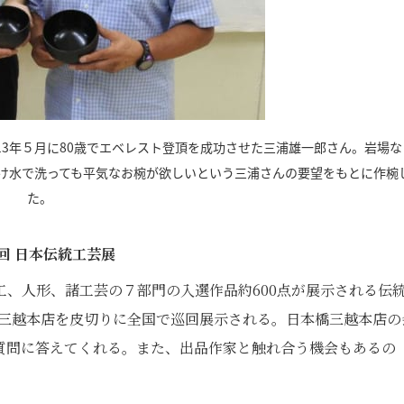
13年５月に80歳でエベレスト登頂を成功させた三浦雄一郎さん。岩場な
け水で洗っても平気なお椀が欲しいという三浦さんの要望をもとに作椀
た。
6回 日本伝統工芸展
、人形、諸工芸の７部門の入選作品約600点が展示される伝
橋三越本店を皮切りに全国で巡回展示される。日本橋三越本店の
質問に答えてくれる。また、出品作家と触れ合う機会もあるの