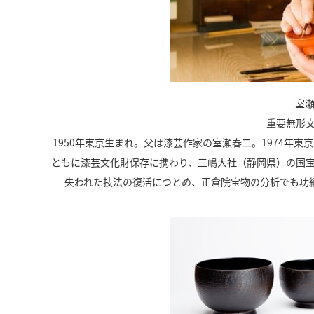
室瀬
重要無形
1950年東京生まれ。父は漆芸作家の室瀬春二。1974年
ともに漆芸文化財保存に携わり、三嶋大社（静岡県）の国
失われた技法の復活につとめ、正倉院宝物の分析でも功績