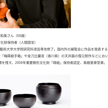
和美さん（68歳）
文化財保持者（人間国宝）
東京藝術大学大学院研究科漆芸専攻修了。国内外の展覧会に作品を発表する
宝「梅蒔絵手箱」や金刀比羅宮（香川県）の天井画の復元制作などにお
を残す。2008年重要無形文化財「蒔絵」保持者認定、紫綬褒章受章。