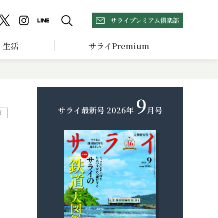
サライプレミアム倶楽部
生活
サライPremium
9
サライ最新号
2026年
月号
R