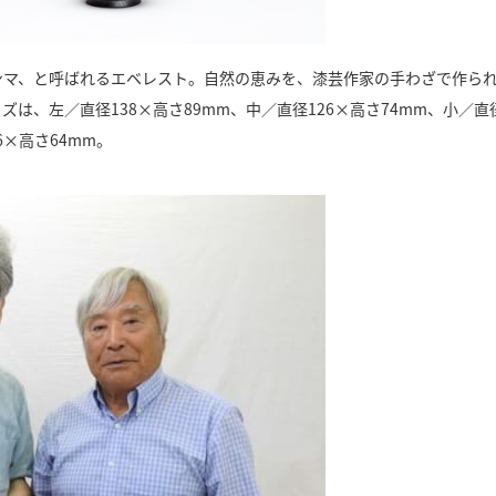
ンマ、と呼ばれるエベレスト。自然の恵みを、漆芸作家の手わざで作ら
、左／直径138×高さ89mm、中／直径126×高さ74mm、小／直
6×高さ64mm。