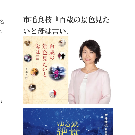
市毛良枝『百歳の景色見た
名
いと母は言い』
に
が