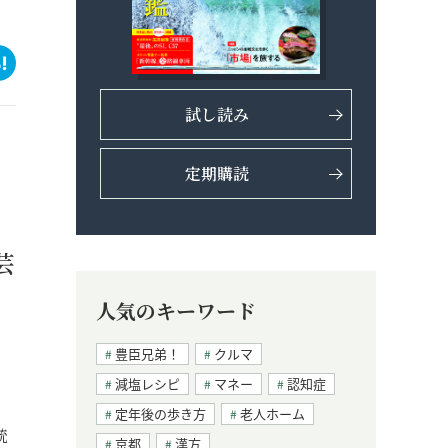
試し読み
定期購読
芸
人気のキーワード
豊臣兄弟！
クルマ
減塩レシピ
マネー
認知症
定年後の歩き方
老人ホーム
統
京都
漢方