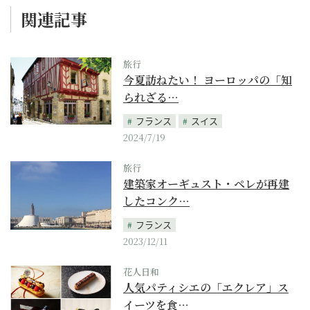
関連記事
旅行
今夏訪ねたい！ ヨーロッパの「知
られざる…
フランス
スイス
2024/7/19
旅行
建築家オーギュスト・ペレが再建
したコンク…
フランス
2023/12/11
花人日和
人気パティシエの「エクレア」ス
イーツを食…