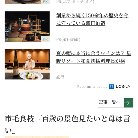
PR
PR(エア タヒチ ヌイ)
創業から続く150余年の歴史を今
に守っている濵田酒造
PR
PR(濵田酒造)
夏の鱧に本当に合うワインは？ 星
野リゾート和食統括料理長が検証
【ワイン×和食 至...
旅行
Recommended by
記事一覧へ
市毛良枝『百歳の景色見たいと母は言
い』