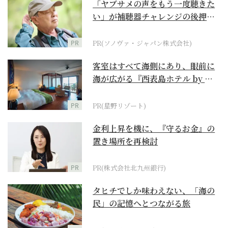
「ヤブサメの声をもう一度聴きた
い」が補聴器チャレンジの後押し
に
PR
PR(ソノヴァ・ジャパン株式会社)
客室はすべて海側にあり、眼前に
海が広がる『西表島ホテル by 星
野リゾート』
PR
PR(星野リゾート)
金利上昇を機に、『守るお金』の
置き場所を再検討
PR
PR(株式会社北九州銀行)
タヒチでしか味わえない、「海の
民」の記憶へとつながる旅