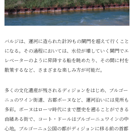
バルジは、運河に造られた計39もの閘門を超えて行くこと
になる。その過程においては、水位が増していく閘門でエ
レベーターのように昇降する船を眺めたり、その間に村を
散策するなど、さまざまな楽しみ方が可能だ。
多くの文化遺産が残されるディジョンをはじめ、ブルゴー
ニュのワイン街道、古都ボーヌなど、運河沿いには見所も
多彩。ボーヌはローマ時代にまで歴史を遡ることができる
由緒ある街で、コート・ドールはブルゴーニュワインの中
心地。ブルゴーニュ公国の都がディジョンに移る前の首都