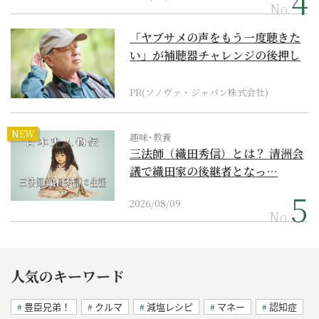
No.
「ヤブサメの声をもう一度聴きた
い」が補聴器チャレンジの後押し
に
PR(ソノヴァ・ジャパン株式会社)
NEW
趣味･教養
三法師（織田秀信）とは？ 清洲会
議で織田家の後継者となっ…
2026/08/09
No.
人気のキーワード
豊臣兄弟！
クルマ
減塩レシピ
マネー
認知症