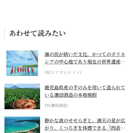
あわせて読みたい
海の民が紡いだ文化。かつてのポリネ
シアの中心地であり現在の世界遺産か
らみえてくる...
PR(エア タヒチ ヌイ)
鹿児島県産の芋のみを用いて造られて
いる濵田酒造の本格焼酎
PR(濵田酒造)
静かな波のせせらぎと、満天の星が広
がり、くつろぎを体感できる『西表島