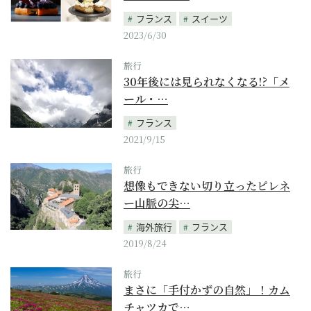
フランス
スイーツ
2023/6/30
旅行
30年後には見られなくなる!?「メ
ール・…
フランス
2021/9/15
旅行
想像もできない切り立ったピレネ
ー山脈の尖…
海外旅行
フランス
2019/8/24
旅行
まさに「手付かずの自然」！カム
チャツカで…