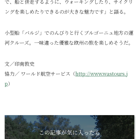
で、船と併走するように、
ウォーキングしたり、
サイクリ
ングを楽しめたりできるのが大きな魅力です」と語る。
小型船「バルジ」でのんびりと行くブルゴーニュ地方の運
河クルーズ。一味違った優雅な欧州の旅を楽しめそうだ。
文／印南敦史
協力／ ワールド航空サービス（
http://www.wastours.j
p
）
この記事が気に入ったら