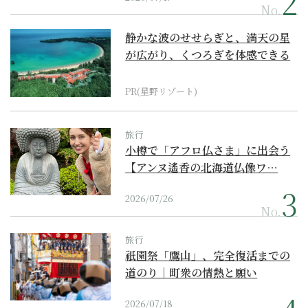
No.
静かな波のせせらぎと、満天の星
が広がり、くつろぎを体感できる
『西表島ホテル by...
PR(星野リゾート)
旅行
小樽で「アフロ仏さま」に出会う
【アンヌ遙香の北海道仏像ワ…
2026/07/26
No.
旅行
祇園祭「鷹山」、完全復活までの
道のり｜町衆の情熱と願い
2026/07/18