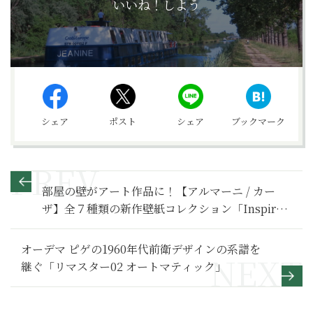
いいね！しよう
シェア
ポスト
シェア
ブックマーク
部屋の壁がアート作品に！【アルマーニ / カー
ザ】全７種類の新作壁紙コレクション「Inspired
Moods」
オーデマ ピゲの1960年代前衛デザインの系譜を
継ぐ「リマスター02 オートマティック」