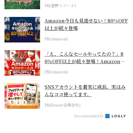
ホテル by...
PR(星野リゾート)
Amazon今日も見逃せない！80%OFF
以上が続々登場
PR(Amazon)
「え、こんなセールやってたの？」8
0％OFF以上が続々登場！Amazonの
本気が...
PR(Amazon)
SNSアカウントを着実に成長。実はみ
んなココ使ってます。
PR(Dreaw合同会社)
Recommended by