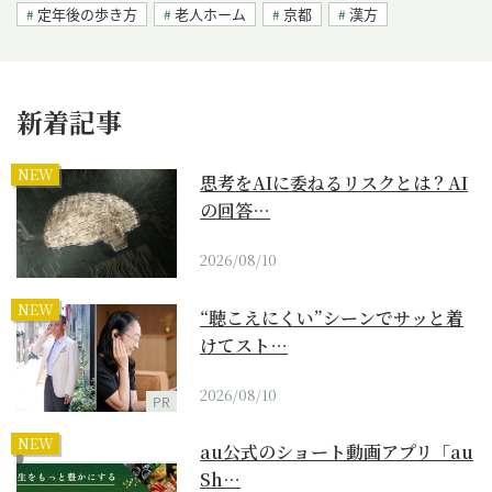
定年後の歩き方
老人ホーム
京都
漢方
新着記事
NEW
思考をAIに委ねるリスクとは？AI
の回答…
2026/08/10
NEW
“聴こえにくい”シーンでサッと着
けてスト…
2026/08/10
PR
NEW
au公式のショート動画アプリ「au
Sh…