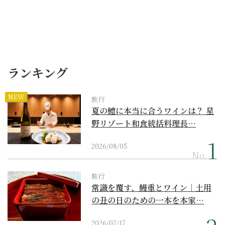
ランキング
NEW
旅行
夏の鱧に本当に合うワインは？ 星
野リゾート和食統括料理長…
2026/08/05
No.
旅行
常識を覆す、鰻重とワイン｜土用
の丑の日のための一本を本家…
2026/07/17