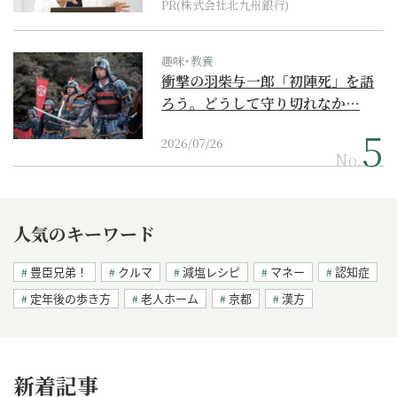
PR(株式会社北九州銀行)
趣味･教養
衝撃の羽柴与一郎「初陣死」を語
ろう。どうして守り切れなか…
2026/07/26
No.
人気のキーワード
豊臣兄弟！
クルマ
減塩レシピ
マネー
認知症
定年後の歩き方
老人ホーム
京都
漢方
新着記事