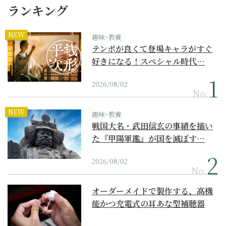
ランキング
NEW
趣味･教養
テンポが良くて登場キャラがすぐ
好きになる！スペシャル時代…
2026/08/02
No.
NEW
趣味･教養
戦国大名・武田信玄の事績を描い
た『甲陽軍鑑』が国を滅ぼす…
2026/08/02
No.
オーダーメイドで製作する、高機
能かつ充電式の耳あな型補聴器