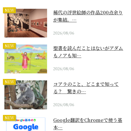
NEW
稀代の浮世絵師の作品200点余り
が集結。…
2026/08/06
NEW
聖書を読んだことはないがアダム
もノアも知…
2026/08/06
NEW
コアラのこと、どこまで知って
る？ 驚きの…
2026/08/06
NEW
Google翻訳をChromeで使う基
本…