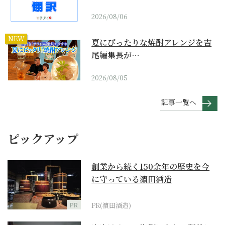
2026/08/06
NEW
夏にぴったりな焼酎アレンジを吉
尾編集長が…
2026/08/05
記事一覧へ
ピックアップ
創業から続く150余年の歴史を今
に守っている濵田酒造
PR
PR(濵田酒造)