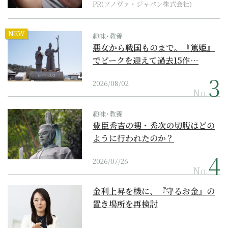
PR(ソノヴァ・ジャパン株式会社)
NEW
趣味･教養
悪女から戦国ものまで。『篤姫』
でピークを迎えて過去15作…
2026/08/02
No.
趣味･教養
豊臣秀吉の甥・秀次の切腹はどの
ように行われたのか？
2026/07/26
No.
金利上昇を機に、『守るお金』の
置き場所を再検討