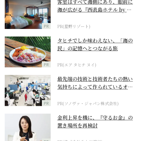
客室はすべて海側にあり、眼前に
海が広がる『西表島ホテル by 星
野リゾート』
PR
PR(星野リゾート)
タヒチでしか味わえない、「海の
民」の記憶へとつながる旅
PR
PR(エア タヒチ ヌイ)
最先端の技術と技術者たちの熱い
気持ちによって作られているオー
ダーメイド補聴器
PR
PR(ソノヴァ・ジャパン株式会社)
金利上昇を機に、『守るお金』の
置き場所を再検討