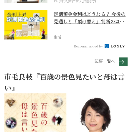
PR
PR(株式会社北九州銀行)
定期預金金利はどうなる？ 今後の
見通しと「預け替え」判断のコツ
【お金の学校】
生活
Recommended by
記事一覧へ
市毛良枝『百歳の景色見たいと母は言
い』