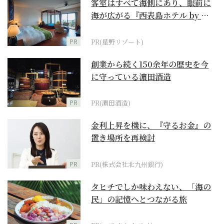
客室はすべて海側にあり、眼前に
海が広がる『西表島ホテル by 星
野リゾート』
PR
PR(星野リゾート)
創業から続く150余年の歴史を今
に守っている濵田酒造
PR
PR(濵田酒造)
金利上昇を機に、『守るお金』の
置き場所を再検討
PR
PR(株式会社北九州銀行)
タヒチでしか味わえない、「海の
民」の記憶へとつながる旅