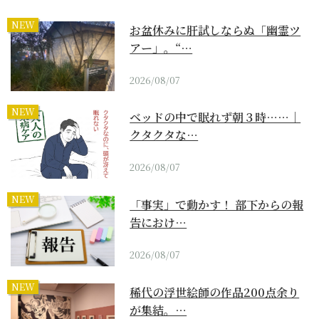
NEW
お盆休みに肝試しならぬ「幽霊ツ
アー」。“…
2026/08/07
NEW
ベッドの中で眠れず朝３時……｜
クタクタな…
2026/08/07
NEW
「事実」で動かす！ 部下からの報
告におけ…
2026/08/07
NEW
稀代の浮世絵師の作品200点余り
が集結。…