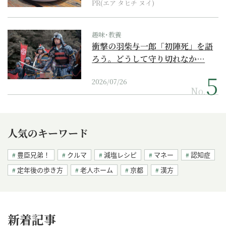
PR(エア タヒチ ヌイ)
趣味･教養
衝撃の羽柴与一郎「初陣死」を語
ろう。どうして守り切れなか…
2026/07/26
No.
人気のキーワード
豊臣兄弟！
クルマ
減塩レシピ
マネー
認知症
定年後の歩き方
老人ホーム
京都
漢方
新着記事