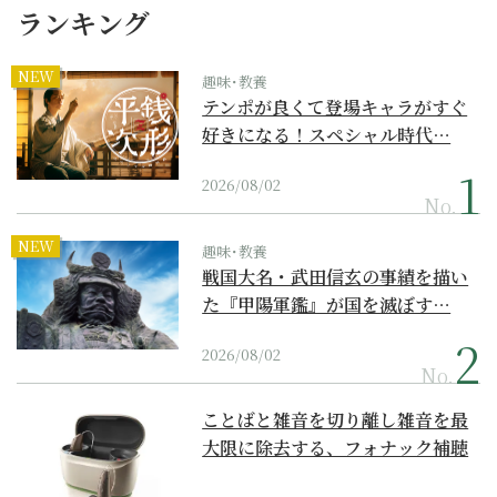
ランキング
NEW
趣味･教養
テンポが良くて登場キャラがすぐ
好きになる！スペシャル時代…
2026/08/02
No.
NEW
趣味･教養
戦国大名・武田信玄の事績を描い
た『甲陽軍鑑』が国を滅ぼす…
2026/08/02
No.
ことばと雑音を切り離し雑音を最
大限に除去する、フォナック補聴
器の最上位モデル