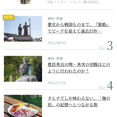
PR(ソノヴァ・ジャパン株式会社)
NEW
趣味･教養
悪女から戦国ものまで。『篤姫』
でピークを迎えて過去15作…
2026/08/02
No.
趣味･教養
豊臣秀吉の甥・秀次の切腹はどの
ように行われたのか？
2026/07/26
No.
タヒチでしか味わえない、「海の
民」の記憶へとつながる旅