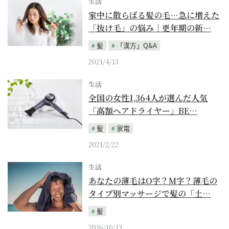
生活
家中に散らばる髪の毛…急に増えた
「抜け毛」の悩み｜更年期の新…
髪
「漢方」Q&A
2021/4/13
生活
全国の女性1,364人が選んだ人気
「高額ヘアドライヤー」BE…
髪
家電
2021/2/22
生活
あなたの薄毛はO字？M字？薄毛の
タイプ別マッサージで髪の「土…
髪
2016/10/13