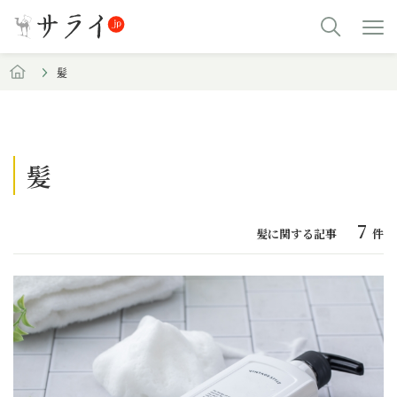
髪
髪
7
髪に関する記事
件