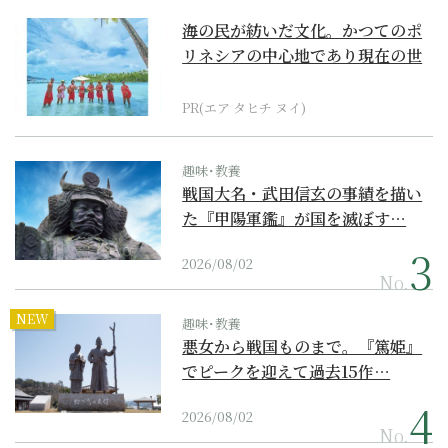
海の民が紡いだ文化。かつてのポ
リネシアの中心地であり現在の世
界遺産からみえてくる...
PR(エア タヒチ ヌイ)
趣味･教養
戦国大名・武田信玄の事績を描い
た『甲陽軍鑑』が国を滅ぼす…
2026/08/02
No.
NEW
趣味･教養
悪女から戦国ものまで。『篤姫』
でピークを迎えて過去15作…
2026/08/02
No.