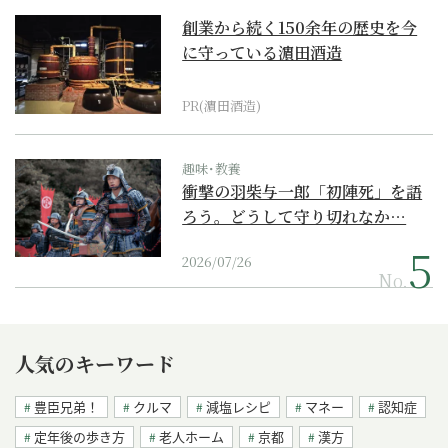
創業から続く150余年の歴史を今
に守っている濵田酒造
PR(濵田酒造)
趣味･教養
衝撃の羽柴与一郎「初陣死」を語
ろう。どうして守り切れなか…
2026/07/26
No.
人気のキーワード
豊臣兄弟！
クルマ
減塩レシピ
マネー
認知症
定年後の歩き方
老人ホーム
京都
漢方