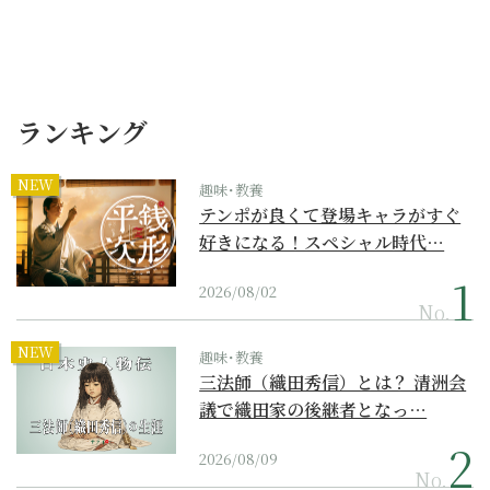
ランキング
NEW
趣味･教養
テンポが良くて登場キャラがすぐ
好きになる！スペシャル時代…
2026/08/02
No.
NEW
趣味･教養
三法師（織田秀信）とは？ 清洲会
議で織田家の後継者となっ…
2026/08/09
No.