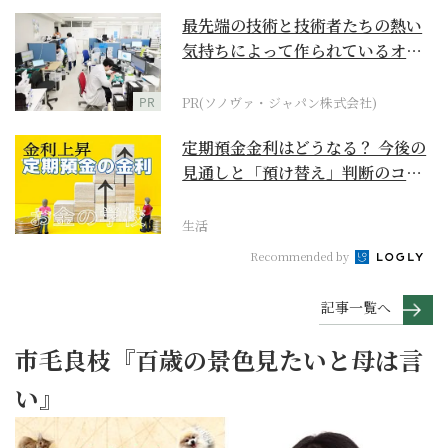
最先端の技術と技術者たちの熱い
気持ちによって作られているオー
ダーメイド補聴器
PR
PR(ソノヴァ・ジャパン株式会社)
定期預金金利はどうなる？ 今後の
見通しと「預け替え」判断のコツ
【お金の学校】
生活
Recommended by
記事一覧へ
市毛良枝『百歳の景色見たいと母は言
い』