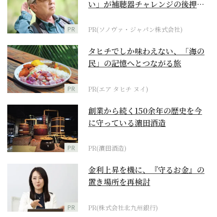
い」が補聴器チャレンジの後押し
に
PR
PR(ソノヴァ・ジャパン株式会社)
タヒチでしか味わえない、「海の
民」の記憶へとつながる旅
PR
PR(エア タヒチ ヌイ)
創業から続く150余年の歴史を今
に守っている濵田酒造
PR
PR(濵田酒造)
金利上昇を機に、『守るお金』の
置き場所を再検討
PR
PR(株式会社北九州銀行)