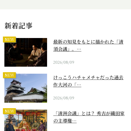
新着記事
NEW
最新の知見をもとに描かれた「清
須会議」。…
2026/08/09
NEW
けっこうハチャメチャだった過去
作大河の「…
2026/08/09
NEW
「清洲会議」とは？ 秀吉が織田家
の主導権…