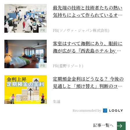
最先端の技術と技術者たちの熱い
気持ちによって作られているオー
ダーメイド補聴器
PR
PR(ソノヴァ・ジャパン株式会社)
客室はすべて海側にあり、眼前に
海が広がる『西表島ホテル by 星
野リゾート』
PR
PR(星野リゾート)
定期預金金利はどうなる？ 今後の
見通しと「預け替え」判断のコツ
【お金の学校】
生活
Recommended by
記事一覧へ