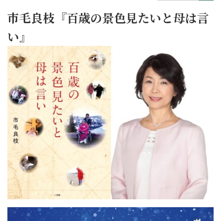
市毛良枝『百歳の景色見たいと母は言
い』