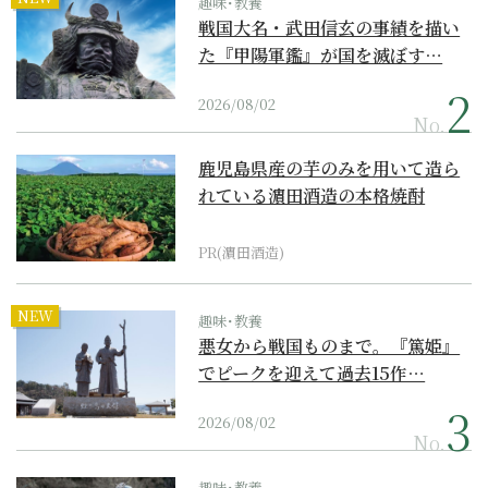
趣味･教養
戦国大名・武田信玄の事績を描い
た『甲陽軍鑑』が国を滅ぼす…
2026/08/02
No.
鹿児島県産の芋のみを用いて造ら
れている濵田酒造の本格焼酎
PR(濵田酒造)
NEW
趣味･教養
悪女から戦国ものまで。『篤姫』
でピークを迎えて過去15作…
2026/08/02
No.
趣味･教養