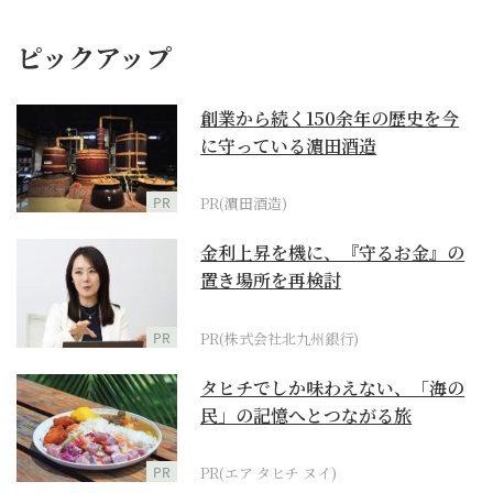
ピックアップ
創業から続く150余年の歴史を今
に守っている濵田酒造
PR
PR(濵田酒造)
金利上昇を機に、『守るお金』の
置き場所を再検討
PR
PR(株式会社北九州銀行)
タヒチでしか味わえない、「海の
民」の記憶へとつながる旅
PR
PR(エア タヒチ ヌイ)