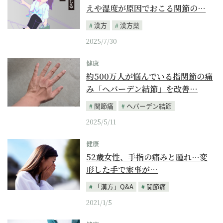
えや湿度が原因でおこる関節の…
漢方
漢方薬
2025/7/30
健康
約500万人が悩んでいる指関節の痛
み「ヘバーデン結節」を改善…
関節痛
ヘバーデン結節
2025/5/11
健康
52歳女性、手指の痛みと腫れ…変
形した手で家事が…
「漢方」Q&A
関節痛
2021/1/5