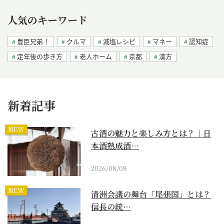
人気のキーワード
豊臣兄弟！
クルマ
減塩レシピ
マネー
認知症
定年後の歩き方
老人ホーム
京都
漢方
新着記事
NEW
古酒の魅力と楽しみ方とは？｜日
本酒熟成酒…
2026/08/08
NEW
清洲会議の舞台「尾張国」とは？
信長の統…