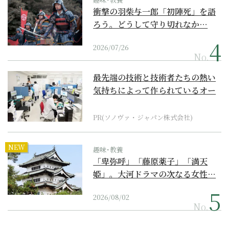
衝撃の羽柴与一郎「初陣死」を語
ろう。どうして守り切れなか…
2026/07/26
No.
最先端の技術と技術者たちの熱い
気持ちによって作られているオー
ダーメイド補聴器
PR(ソノヴァ・ジャパン株式会社)
NEW
趣味･教養
「卑弥呼」「藤原薬子」「満天
姫」。大河ドラマの次なる女性…
2026/08/02
No.