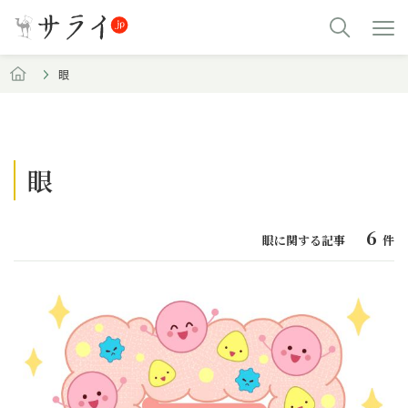
眼
眼
6
眼に関する記事
件