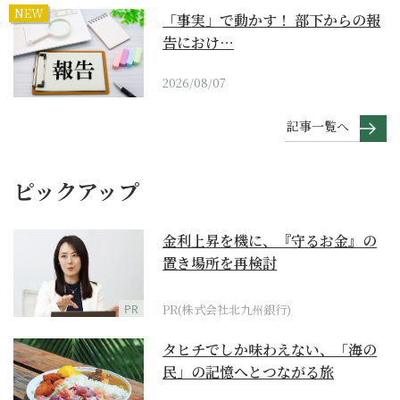
NEW
「事実」で動かす！ 部下からの報
告におけ…
2026/08/07
記事一覧へ
ピックアップ
金利上昇を機に、『守るお金』の
置き場所を再検討
PR
PR(株式会社北九州銀行)
タヒチでしか味わえない、「海の
民」の記憶へとつながる旅