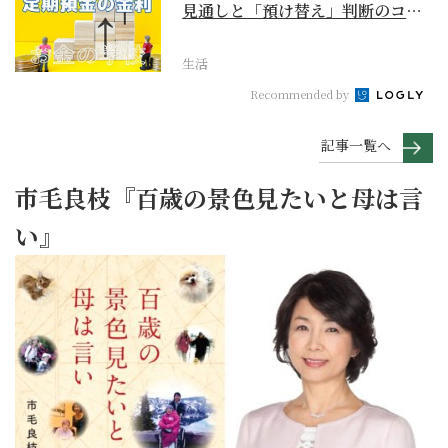
見通しと「預け替え」判断のコツ
【お金の学校】
生活
Recommended by
記事一覧へ
市毛良枝『百歳の景色見たいと母は言
い』