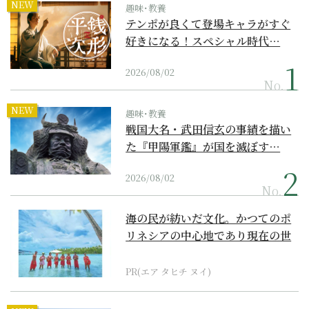
NEW
趣味･教養
テンポが良くて登場キャラがすぐ
好きになる！スペシャル時代…
2026/08/02
No.
NEW
趣味･教養
戦国大名・武田信玄の事績を描い
た『甲陽軍鑑』が国を滅ぼす…
2026/08/02
No.
海の民が紡いだ文化。かつてのポ
リネシアの中心地であり現在の世
界遺産からみえてくる...
PR(エア タヒチ ヌイ)