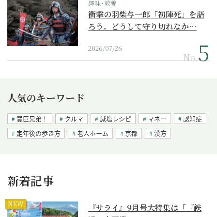
趣味･教養
衝撃の羽柴与一郎「初陣死」を語
ろう。どうして守り切れなか…
2026/07/26
No.
人気のキーワード
豊臣兄弟！
クルマ
減塩レシピ
マネー
認知症
定年後の歩き方
老人ホーム
京都
漢方
新着記事
NEW
『サライ』9月号大特集は「『鉄