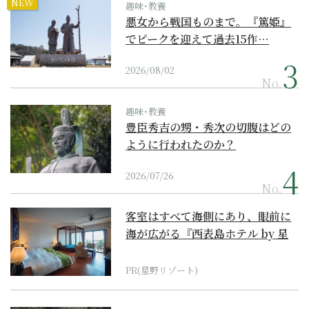
NEW
趣味･教養
悪女から戦国ものまで。『篤姫』
でピークを迎えて過去15作…
2026/08/02
No.
趣味･教養
豊臣秀吉の甥・秀次の切腹はどの
ように行われたのか？
2026/07/26
No.
客室はすべて海側にあり、眼前に
海が広がる『西表島ホテル by 星
野リゾート』
PR(星野リゾート)