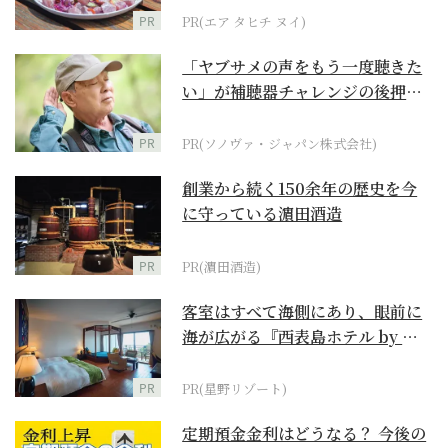
PR
PR(エア タヒチ ヌイ)
「ヤブサメの声をもう一度聴きた
い」が補聴器チャレンジの後押し
に
PR
PR(ソノヴァ・ジャパン株式会社)
創業から続く150余年の歴史を今
に守っている濵田酒造
PR
PR(濵田酒造)
客室はすべて海側にあり、眼前に
海が広がる『西表島ホテル by 星
野リゾート』
PR
PR(星野リゾート)
定期預金金利はどうなる？ 今後の